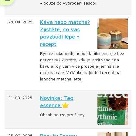
– pouze do vyprodání zásob!
Káva nebo matcha?
28. 04. 2025
Zjistěte, co vás
povzbudí lépe +
recept
Rychlé nakopnutí, nebo stabilní energie bez
nervozity? Zjistěte, kdy je lepší vsadit na
kávu a kdy vám více prospěje jemná síla
matcha čaje. V článku najdete i recept na
lahodné matcha latte!
Novinka: Tao
31. 03. 2025
essence
Obsah pouze pro členy
Beauty Energy –
25. 02. 2025