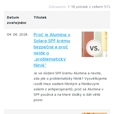
Zobrazeno
1-18 položek z celkem 572
Datum
Titulek
zveřejnění
Proč je Alumina v
04. 06. 2026
Solara SPF krému
bezpečná a proč
nejde o
„problematický
hliník“
Je ve složení SPF krému Alumina a nevíte,
zda jde o problematický hliník? Vysvětlujeme
rozdíl mezi oxidem hlinitým a hliníkovými
solemi z antiperspirantů, proč se Alumina v
SPF používá a na které složky si dát větší
pozor.