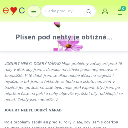
0
Plíseň pod nehty je obtížná…
JOGURT NEBYL DOBRÝ NÁPAD Moje problémy začaly asi před 16
roky v létě, kdy jsem s dcerkou navštívila jedno nejmenované
koupaliště. V té době jsem se dlouhodobě léčila na vaginální
mykózu, a tak jsem si řekla, že se budu pro jistotu namáčet v
bazéně jen po kolena. Jaké bylo moje překvapení, když jsem po
nějakém čase na palci u nohy objevila vyrůstat bílý, oddělující se
nehet! Tehdy jsem netušila, ž
JOGURT NEBYL DOBRÝ NÁPAD
Moje problémy začaly asi před 16 roky v létě, kdy jsem s dcerkou