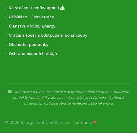
Ke stažení (ceníky apod.)
Přihlášení
/
registrace
Členství v klubu Energy
Vrácení zboží a odstoupení od smlouvy
Obchodní podmínky
Ochrana osobních údajů
Informace na těchto stránkách mají informativní charakter. Nabízené
produkty jsou doplňky stravy a nejsou léčivými přípravky. V případě
zdravotních obtíží se obraťte na lékaře nebo lékárníka.
© 2026 Energy centrum Olomouc. Tvořeno s
❤