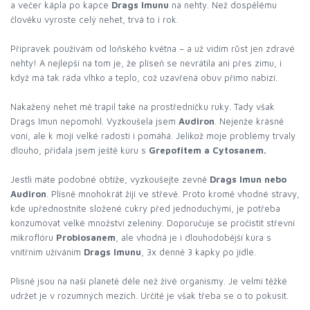
a večer kápla po kapce
Drags Imunu
na nehty. Než dospělému
člověku vyroste celý nehet, trvá to i rok.
Přípravek používám od loňského května – a už vidím růst jen zdravé
nehty! A nejlepší na tom je, že plíseň se nevrátila ani přes zimu, i
když má tak ráda vlhko a teplo, což uzavřená obuv přímo nabízí.
Nakažený nehet mě trápil také na prostředníčku ruky. Tady však
Drags Imun nepomohl. Vyzkoušela jsem
Audiron
. Nejenže krásně
voní, ale k mojí velké radosti i pomáhá. Jelikož moje problémy trvaly
dlouho, přidala jsem ještě kúru s
Grepofitem a Cytosanem.
Jestli máte podobné obtíže, vyzkoušejte zevně
Drags Imun nebo
Audiron
. Plísně mnohokrát žijí ve střevě. Proto kromě vhodné stravy,
kde upřednostníte složené cukry před jednoduchými, je potřeba
konzumovat velké množství zeleniny. Doporučuje se pročistit střevní
mikroflóru
Probiosanem
, ale vhodná je i dlouhodobější kúra s
vnitřním užíváním
Drags Imunu
, 3x denně 3 kapky po jídle.
Plísně jsou na naší planetě déle než živé organismy. Je velmi těžké
udržet je v rozumných mezích. Určitě je však třeba se o to pokusit.