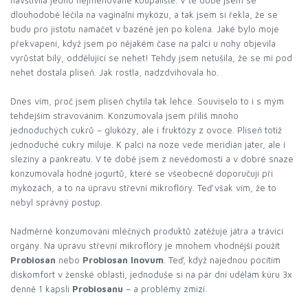
navštívila jedno nejmenované koupaliště. V té době jsem se
dlouhodobě léčila na vaginální mykózu, a tak jsem si řekla, že se
budu pro jistotu namáčet v bazéně jen po kolena. Jaké bylo moje
překvapení, když jsem po nějakém čase na palci u nohy objevila
vyrůstat bílý, oddělující se nehet! Tehdy jsem netušila, že se mi pod
nehet dostala plíseň. Jak rostla, nadzdvihovala ho.
Dnes vím, proč jsem plíseň chytila tak lehce. Souviselo to i s mým
tehdejším stravováním. Konzumovala jsem příliš mnoho
jednoduchých cukrů – glukózy, ale i fruktózy z ovoce. Plíseň totiž
jednoduché cukry miluje. K palci na noze vede meridián jater, ale i
sleziny a pankreatu. V té době jsem z nevědomosti a v dobré snaze
konzumovala hodně jogurtů, které se všeobecně doporučují při
mykózách, a to na úpravu střevní mikroflóry. Teď však vím, že to
nebyl správný postup.
Nadměrné konzumování mléčných produktů zatěžuje játra a trávicí
orgány. Na úpravu střevní mikroflóry je mnohem vhodnější použít
Probiosan
nebo
Probiosan Inovum
. Teď, když najednou pocítím
diskomfort v ženské oblasti, jednoduše si na pár dní udělám kúru 3x
denně 1 kapsli
Probiosanu
– a problémy zmizí.