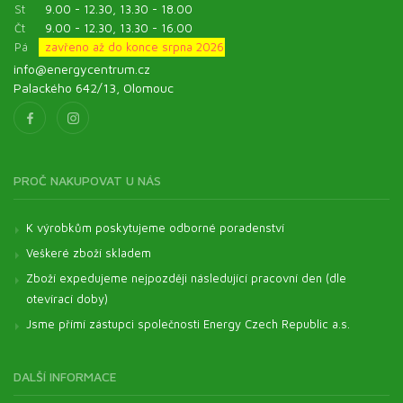
St
9.00 - 12.30, 13.30 - 18.00
Čt
9.00 - 12.30, 13.30 - 16.00
Pá
zavřeno až do konce srpna 2026
info@energycentrum.cz
Palackého 642/13, Olomouc
PROČ NAKUPOVAT U NÁS
K výrobkům poskytujeme odborné poradenství
Veškeré zboží skladem
Zboží expedujeme nejpozději následující pracovní den (dle
otevírací doby)
Jsme přímí zástupci společnosti Energy Czech Republic a.s.
DALŠÍ INFORMACE