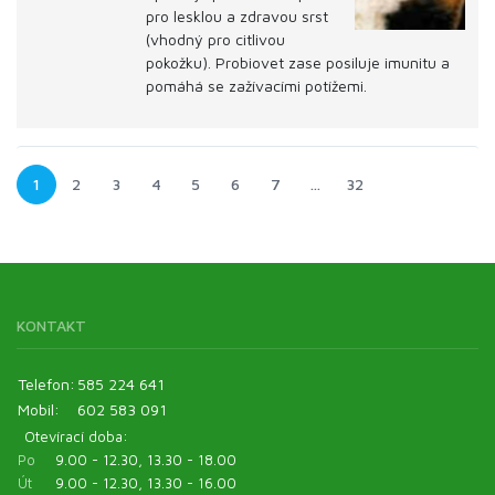
pro lesklou a zdravou srst
(vhodný pro citlivou
pokožku). Probiovet zase posiluje imunitu a
pomáhá se zažívacími potížemi.
1
2
3
4
5
6
7
…
32
KONTAKT
Telefon:
585 224 641
Mobil:
602 583 091
Otevírací doba:
Po
9.00 - 12.30, 13.30 - 18.00
Út
9.00 - 12.30, 13.30 - 16.00