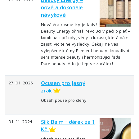
nová a dokonale
návyková
Nová éra kosmetiky je tady!
Beauty Energy přináší revoluci v péči o pleť –
kombinaci přírody, vědy a luxusu, která vám
zajistí viditelné výsledky. Čekají na vás
vylepšené krémy Element beauty, inovativní
séra Intense beauty i harmonizující řada
Pure beauty. A to je teprve začátek!
Ocusan pro jasný
27. 01. 2025
zrak
Obsah pouze pro členy
Silk Balm - dárek za 1
01. 11. 2024
Kč
Obsah pouze pro členy