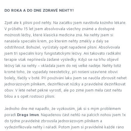
DO ROKA A DO DNE ZDRAVÉ NEHTY!
Zpět ale k plísni pod nehty. Na začátku jsem navštívila kožního lékaře.
V průběhu 15 let jsem absolvovala všechny známé a dostupné
možnosti léčby, které klasická medicína zná. Na nehty jsem si
nanášela speciální krém, po kterém nehty změkly a daly se
odstřihnout. Bohužel, vyrůstaly opět napadené plísní. Absolvovala
jsem tři speciální kúry fungistatickými léčivy. Ani takováto radikální
terapie však nepřinesla žádané výsledky. Když se na trhu objevil
léčivý lak na nehty – vkládala jsem do něj velké naděje. Nehty totiž
kromě toho, že vypadaly neesteticky, při nošení uzavřené obuvi
bolely, tlačily v botě. Při používání laku jsem se naučila zbrousit nehet
jednorázovým pilníkem, dezinfikovat nůžky a pravidelně dezinfikovat
obuv. V létě nehet pěkně vyrostl, ale po zimě jsem měla část nehtu
bílou a s opět rostoucí plísní.
Jednoho dne mě napadlo, že vyzkouším, jak si s mým problémem
poradí
Drags Imun
. Napadenou část nehtů na palcích nohou jsem 1x
do týdne pravidelně zbrousila jednorázovým pilníkem a
vydezinfikovala nehty i nářadí. Potom jsem si pravidelně každé ráno