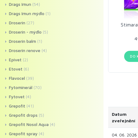
Drags Imun
(54)
Drags Imun mýdlo
(1)
Droserin
(27)
Stimara
Droserin - mýdlo
(5)
4
Droserin balm
(1)
Droserin renove
(4)
DO 
Epivet
(2)
Etovet
(6)
Flavocel
(39)
Fytominerál
(70)
Fytovet
(4)
Grepofit
(41)
Datum
Grepofit drops
(5)
zveřejnění
Grepofit Nosol Aqua
(4)
Grepofit spray
(4)
04. 06. 2026