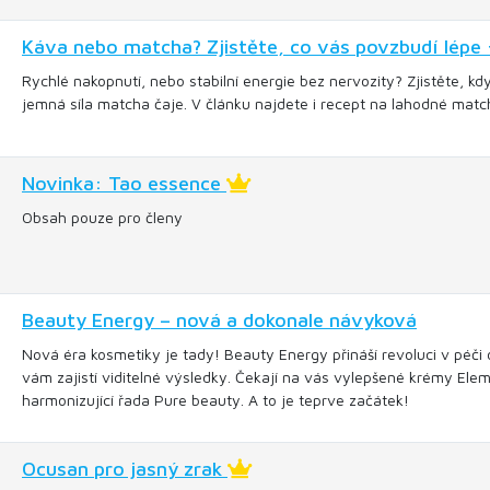
Káva nebo matcha? Zjistěte, co vás povzbudí lépe 
Rychlé nakopnutí, nebo stabilní energie bez nervozity? Zjistěte, kd
jemná síla matcha čaje. V článku najdete i recept na lahodné match
Novinka: Tao essence
Obsah pouze pro členy
Beauty Energy – nová a dokonale návyková
Nová éra kosmetiky je tady! Beauty Energy přináší revoluci v péči o
vám zajistí viditelné výsledky. Čekají na vás vylepšené krémy Elem
harmonizující řada Pure beauty. A to je teprve začátek!
Ocusan pro jasný zrak