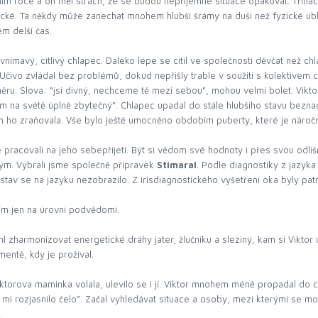
m roce a on měl strach, že se budou nepříjemné situace opakovat. Třináctile
hické. Ta někdy může zanechat mnohem hlubší šrámy na duši než fyzické ublí
m delší čas.
 vnímavý, citlivý chlapec. Daleko lépe se cítil ve společnosti děvčat než c
čivo zvládal bez problémů, dokud nepřišly trable v soužití s kolektivem ch
ěru. Slova: “jsi divný, nechceme tě mezi sebou”, mohou velmi bolet. Vikt
em na světě úplně zbytečný”. Chlapec upadal do stále hlubšího stavu beznad
h ho zraňovala. Vše bylo ještě umocněno obdobím puberty, které je náročné
pracovali na jeho sebepřijetí. Být si vědom své hodnoty i přes svou odlišno
ým. Vybrali jsme společně přípravek
Stimaral
. Podle diagnostiky z jazyka
tav se na jazyku nezobrazilo. Z irisdiagnostického vyšetření oka byly pat
ím jen na úrovni podvědomí.
 zharmonizovat energetické dráhy jater, žlučníku a sleziny, kam si Viktor 
entě, kdy je prožíval.
iktorova maminka volala, ulevilo se i jí. Viktor mnohem méně propadal do 
e mi rozjasnilo čelo”. Začal vyhledávat situace a osoby, mezi kterými se m
.