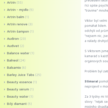
předešlém školní
Artrin
(55)
říci spíše psyc
Artrin - mýdlo
(5)
“trávíme” mnohe
Artrin balm
(1)
Viktor byl velmi
Artrin renove
(3)
pomáhat lidem. U
odchýlí od prům
Artrin šampon
(1)
“nejsem nic, js
Audiron
(23)
a nálady druhýc
Audivet
(2)
S Viktorem jsme 
Balance water
(1)
kamarád s každ
Balneol
(24)
orgánových sous
Balsamio
(6)
Problém byl zat
Barley Juice Tabs
(25)
Stimaral
pomohl
Beauty essence
(1)
neprojevil v mom
Beauty sérum
(1)
Beauty water
(1)
Za 3 týdny mi V
slovy: “nějak s
Bílý diamant
(5)
místního divadla