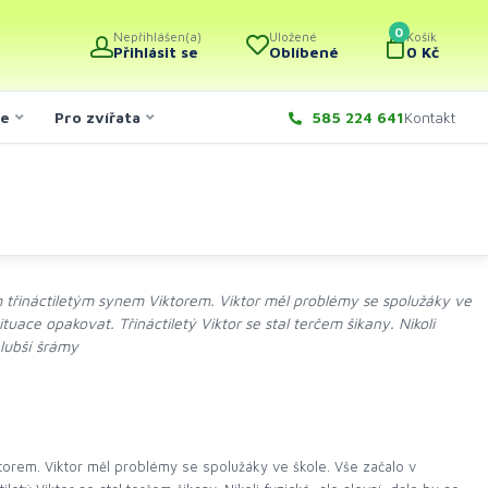
0
Nepřihlášen(a)
Uložené
Košík
Přihlásit se
Oblíbené
0 Kč
če
Pro zvířata
585 224 641
Kontakt
 třináctiletým synem Viktorem. Viktor měl problémy se spolužáky ve
uace opakovat. Třináctiletý Viktor se stal terčem šikany. Nikoli
hlubší šrámy
torem. Viktor měl problémy se spolužáky ve škole. Vše začalo v