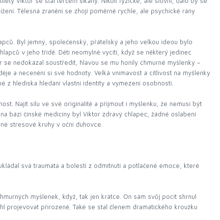
tý Viktor se stal terčem šikany. Nikoli fyzické, ale slovní, dalo by se
žení. Tělesná zranění se zhojí poměrně rychle, ale psychické rány
hlapců. Byl jemný, společenský, přátelský a jeho velkou ideou bylo
lapců v jeho třídě. Děti neomylně vycítí, když se některý jedinec
or se nedokázal soustředit, hlavou se mu honily chmurné myšlenky –
ěje a necenění si své hodnoty. Velká vnímavost a citlivost na myšlenky
 z hlediska hledání vlastní identity a vymezení osobnosti.
st. Najít sílu ve své originalitě a přijmout i myšlenku, že nemusí být
 na bázi čínské medicíny byl Viktor zdravý chlapec, žádné oslabení
rné stresové kruhy v oční duhovce.
ukládal svá traumata a bolesti z odmítnutí a potlačené emoce, které
chmurných myšlenek, když, tak jen krátce. On sám svůj pocit shrnul
ohl projevovat přirozeně. Také se stal členem dramatického kroužku