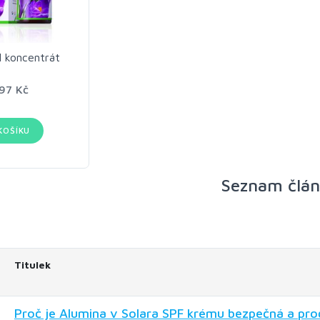
l koncentrát
97 Kč
KOŠÍKU
Seznam člá
Titulek
Proč je Alumina v Solara SPF krému bezpečná a proč