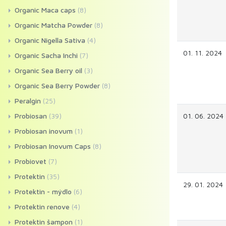
Organic Maca caps
(8)
Organic Matcha Powder
(8)
Organic Nigella Sativa
(4)
01. 11. 2024
Organic Sacha Inchi
(7)
Organic Sea Berry oil
(3)
Organic Sea Berry Powder
(8)
Peralgin
(25)
Probiosan
(39)
01. 06. 2024
Probiosan inovum
(1)
Probiosan Inovum Caps
(8)
Probiovet
(7)
Protektin
(35)
29. 01. 2024
Protektin - mýdlo
(6)
Protektin renove
(4)
Protektin šampon
(1)