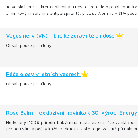
Je ve složení SPF krému Alumina a nevíte, zda jde o problematický 
a hliníkovými solemi z antiperspirantů, proč se Alumina v SPF použív
Vagus nerv (VN) – klíč ke zdraví těla i duše
Obsah pouze pro členy
Péče o psy v letních vedrech
Obsah pouze pro členy
Rose Balm – exkluzivní novinka k 30. výročí Energy
Hedvábný, 100% přírodní balzám na ruce s esencí růže vznikl k oslav
jemnou vůni a péči v každém doteku. Získejte jej za 1 Kč při náku