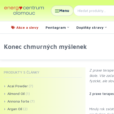
Menu
Akce a slevy
Pentagram
Doplňky stravy
Konec chmurných myšlenek
Z praxe terape
PRODUKTY S ČLÁNKY
škole. Vše zača
fyzické, ale sl
Acai Powder
(7)
Almond Oil
(1)
Z praxe terape
Annona forte
(7)
Argan Oil
(2)
Minulý rok začá