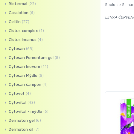
Biotermal
(23)
Spolu se Stimara
Caralotion
(6)
LENKA ČERVEN
Celitin
(27)
Cistus complex
(1)
Cistus incanus
(4)
Cytosan
(63)
Cytosan Fomentum gel
(8)
Cytosan Inovum
(11)
Cytosan Mýdlo
(6)
Cytosan šampon
(4)
Cytovet
(4)
Cytovital
(43)
Cytovital - mýdlo
(6)
Dermaton gel
(6)
Dermaton oil
(7)