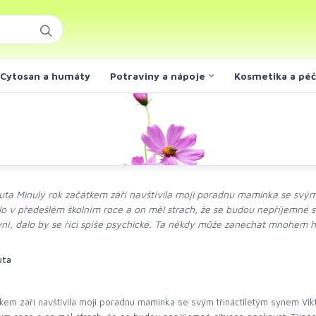
Cytosan a humáty
Potraviny a nápoje
Kosmetika a pé
uta Minulý rok začátkem září navštívila moji poradnu maminka se svým
lo v předešlém školním roce a on měl strach, že se budou nepříjemné sit
ovní, dalo by se říci spíše psychické. Ta někdy může zanechat mnohem 
uta
tkem září navštívila moji poradnu maminka se svým třináctiletým synem Vik