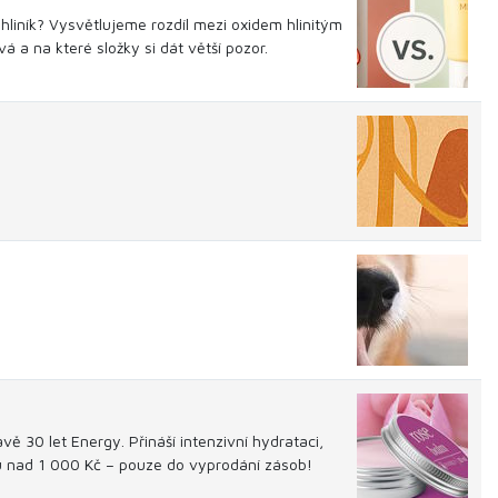
hliník? Vysvětlujeme rozdíl mezi oxidem hlinitým
á a na které složky si dát větší pozor.
ě 30 let Energy. Přináší intenzivní hydrataci,
pu nad 1 000 Kč – pouze do vyprodání zásob!