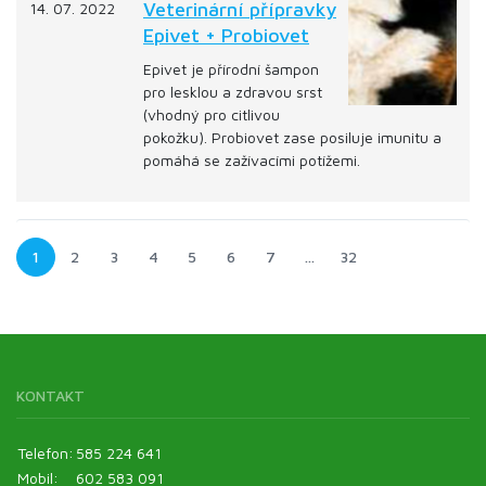
Veterinární přípravky
14. 07. 2022
Epivet + Probiovet
Epivet je přírodní šampon
pro lesklou a zdravou srst
(vhodný pro citlivou
pokožku). Probiovet zase posiluje imunitu a
pomáhá se zažívacími potížemi.
1
2
3
4
5
6
7
…
32
KONTAKT
Telefon:
585 224 641
Mobil:
602 583 091