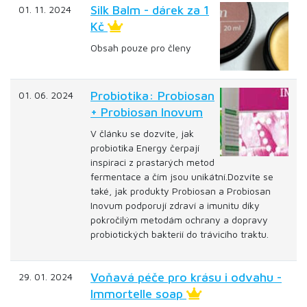
Silk Balm - dárek za 1
01. 11. 2024
Kč
Obsah pouze pro členy
Probiotika: Probiosan
01. 06. 2024
+ Probiosan Inovum
V článku se dozvíte, jak
probiotika Energy čerpají
inspiraci z prastarých metod
fermentace a čím jsou unikátní.Dozvíte se
také, jak produkty Probiosan a Probiosan
Inovum podporují zdraví a imunitu díky
pokročilým metodám ochrany a dopravy
probiotických bakterií do trávicího traktu.
Voňavá péče pro krásu i odvahu -
29. 01. 2024
Immortelle soap