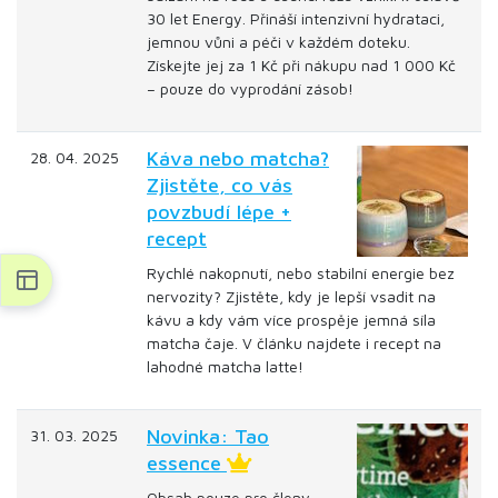
30 let Energy. Přináší intenzivní hydrataci,
jemnou vůni a péči v každém doteku.
Získejte jej za 1 Kč při nákupu nad 1 000 Kč
– pouze do vyprodání zásob!
Káva nebo matcha?
28. 04. 2025
Zjistěte, co vás
povzbudí lépe +
recept
Rychlé nakopnutí, nebo stabilní energie bez
nervozity? Zjistěte, kdy je lepší vsadit na
kávu a kdy vám více prospěje jemná síla
matcha čaje. V článku najdete i recept na
lahodné matcha latte!
Novinka: Tao
31. 03. 2025
essence
Obsah pouze pro členy