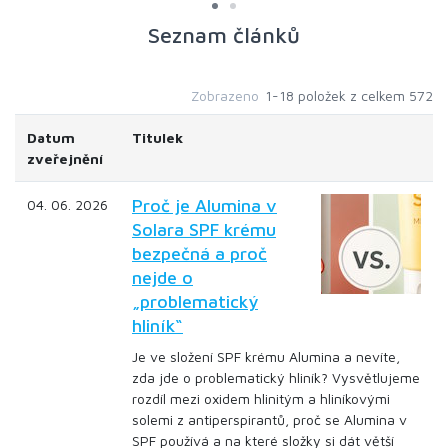
Seznam článků
Zobrazeno
1-18 položek z celkem 572
Datum
Titulek
zveřejnění
Proč je Alumina v
04. 06. 2026
Solara SPF krému
bezpečná a proč
nejde o
„problematický
hliník“
Je ve složení SPF krému Alumina a nevíte,
zda jde o problematický hliník? Vysvětlujeme
rozdíl mezi oxidem hlinitým a hliníkovými
solemi z antiperspirantů, proč se Alumina v
SPF používá a na které složky si dát větší