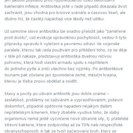
bakteriální infekce. Antibiotika jistě v řadě případů dokázala život
zachránit, jsou vhodná pro krizové scénáře a časovou tíseň, ale
dlužno říci, že častěji napáchají více škody než užitku.
Už samotné slovo antibiotika lze snadno přeložit jako “zaměřené
proti životu”, což evokuje oprávněnou pochybnost, vedou-li tyto
přípravky opravdu k vyléčení a pevnému zdraví. Ve vojenské
paralele, kterou tak ráda používám pro přiblížení toho, co se děje
v těle při nákaze, představují antibiotika živelnou ničivou
pohromu, která hodí vlastní armádu spolu s nepřítelem
do jednoho pytle a zničí všechno bez výjimky. Po antibiotikové
tsunami pak zůstane jen zpustošená země, měsíční krajina,
kterou je třeba znovu obdělat a osídlit.
Stavy a pocity po užívání antibiotik jsou dobře známé –
zesláblost, problémy se zažíváním a vyprazdňováním, poševní
diskomfort, případně opětovné napadení nějakým dalším
nepřátelským kmenem, který zbaběle využívá toho, že slabý
organismus nemá ještě vycvičené nové obranné síly, tj. přátelské
střevní bakterie, které zodpovídají až za 70% naší nespecifické
obranyschopnosti. A tak se tvoří začarovaný kruh, který se