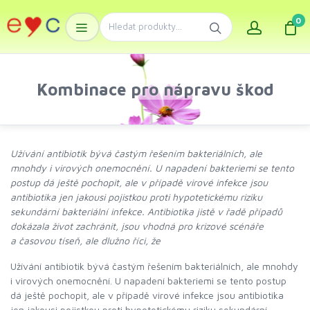
0
Kombinace pro nápravu škod
Užívání antibiotik bývá častým řešením bakteriálních, ale
mnohdy i virových onemocnění. U napadení bakteriemi se tento
postup dá ještě pochopit, ale v případě virové infekce jsou
antibiotika jen jakousi pojistkou proti hypotetickému riziku
sekundární bakteriální infekce. Antibiotika jistě v řadě případů
dokázala život zachránit, jsou vhodná pro krizové scénáře
a časovou tíseň, ale dlužno říci, že
Užívání antibiotik bývá častým řešením bakteriálních, ale mnohdy
i virových onemocnění. U napadení bakteriemi se tento postup
dá ještě pochopit, ale v případě virové infekce jsou antibiotika
jen jakousi pojistkou proti hypotetickému riziku sekundární