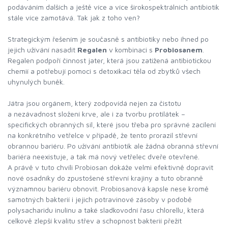
podáváním dalších a ještě více a více širokospektrálních antibiotik
stále více zamotává. Tak jak z toho ven?
Strategickým řešením je současně s antibiotiky nebo ihned po
jejich užívání nasadit
Regalen
v kombinaci s
Probiosanem
.
Regalen podpoří činnost jater, která jsou zatížená antibiotickou
chemií a potřebují pomoci s detoxikací těla od zbytků všech
uhynulých buněk.
Játra jsou orgánem, který zodpovídá nejen za čistotu
a nezávadnost složení krve, ale i za tvorbu protilátek –
specifických obranných sil, které jsou třeba pro správné zacílení
na konkrétního vetřelce v případě, že tento prorazil střevní
obrannou bariéru. Po užívání antibiotik ale žádná obranná střevní
bariéra neexistuje, a tak má nový vetřelec dveře otevřené.
A právě v tuto chvíli Probiosan dokáže velmi efektivně dopravit
nové osadníky do zpustošené střevní krajiny a tuto obranně
významnou bariéru obnovit. Probiosanová kapsle nese kromě
samotných bakterií i jejich potravinové zásoby v podobě
polysacharidu inulinu a také sladkovodní řasu chlorellu, která
celkově zlepší kvalitu střev a schopnost bakterií přežít