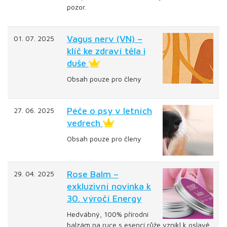
pozor.
Vagus nerv (VN) –
01. 07. 2025
klíč ke zdraví těla i
duše
Obsah pouze pro členy
Péče o psy v letních
27. 06. 2025
vedrech
Obsah pouze pro členy
Rose Balm –
29. 04. 2025
exkluzivní novinka k
30. výročí Energy
Hedvábný, 100% přírodní
balzám na ruce s esencí růže vznikl k oslavě