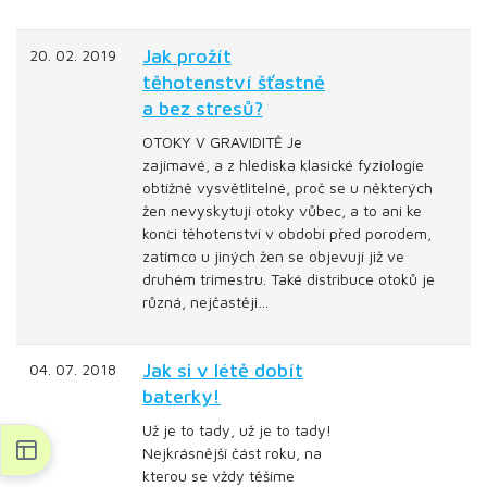
Jak prožít
20. 02. 2019
těhotenství šťastně
a bez stresů?
OTOKY V GRAVIDITĚ Je
zajímavé, a z hlediska klasické fyziologie
obtížně vysvětlitelné, proč se u některých
žen nevyskytují otoky vůbec, a to ani ke
konci těhotenství v období před porodem,
zatímco u jiných žen se objevují již ve
druhém trimestru. Také distribuce otoků je
různá, nejčastěji…
Jak si v létě dobít
04. 07. 2018
baterky!
Už je to tady, už je to tady!
Nejkrásnější část roku, na
kterou se vždy těšíme