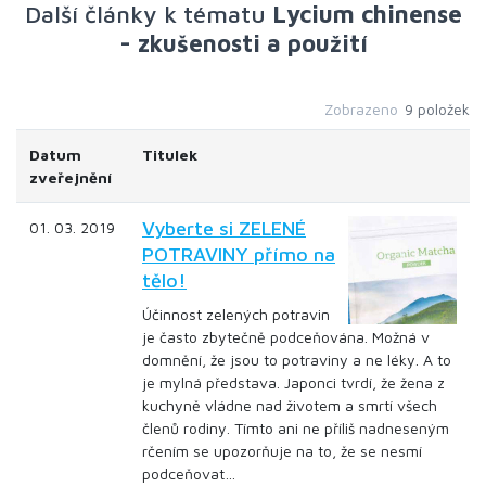
Další články k tématu
Lycium chinense
- zkušenosti a použití
Zobrazeno
9 položek
Datum
Titulek
zveřejnění
Vyberte si ZELENÉ
01. 03. 2019
POTRAVINY přímo na
tělo!
Účinnost zelených potravin
je často zbytečně podceňována. Možná v
domnění, že jsou to potraviny a ne léky. A to
je mylná představa. Japonci tvrdí, že žena z
kuchyně vládne nad životem a smrtí všech
členů rodiny. Tímto ani ne příliš nadneseným
rčením se upozorňuje na to, že se nesmí
podceňovat…