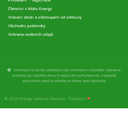
Členství v klubu Energy
Vrácení zboží a odstoupení od smlouvy
Obchodní podmínky
Ochrana osobních údajů
Informace na těchto stránkách mají informativní charakter. Nabízené
produkty jsou doplňky stravy a nejsou léčivými přípravky. V případě
zdravotních obtíží se obraťte na lékaře nebo lékárníka.
© 2026 Energy centrum Olomouc. Tvořeno s
❤