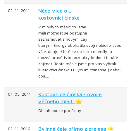
Něco více o…
01. 11. 2011
kustovnici čínské
V minulých měsících jsme
měli možnost se postupně
seznamovat s novými čaji,
kterými Energy obohatila svoji nabídku. Jsou
však údaje, které se do tisku nevešly, a
možná právě tyto poznatky budou čtenáře
zajímat. Tento měsíc jsme pro vás vybrali
kustovnici čínskou ( Lycium chinense ) neboli
goji.…
Kustovnice čínská - ovoce
01. 05. 2011
věčného mládí
Obsah pouze pro členy
Bylinné čaje přímo z pralesa
01. 11. 2010