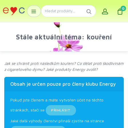
0
Stále aktuální téma: kouření
Jak se chránit proti následkům kouření? Co dělat proti škodlivinám
z cigaretového dýmu? Jaké produkty Energy zvolit?
Obsah je určen pouze pro členy klubu Energy
Pokud jste členem a máte vytvořen účet na těchto
stránkách, stačí se
PŘIHLÁSIT
Jaké další výhody členství přináší zjistíte na stránce