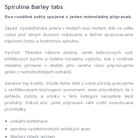
Spirulina Barley tabs
Dva rozdílné světy spojené v jeden mimořádný přípravek.
Západ: Vysokohorská jezera v Andách jsou místem, kde ve velké
výšce pod silným sluncem získáváme a šetrně zpracováváme
naprosto čistou a hodnotnou spirulinu.
Východ: Tibetská náhorní plošina, země ledovcových vod,
křišťálových bystřin a čistého horského vzduchu, kde z rostlinek
mladého ječmene v období jeho raného růstu připravujeme
jeden z nejhodnotnějších extraktů.
Garance top kvality: Všude mimo sběr z volné přírody pracujeme
s certifikovanými bio/organic surovinami. Jsme přesvědčeni, že z
pohledu čistoty a účinku v této kategorii nenajdete lepší
produkty. Pokud ano, jsme připraveni vám vrátit investované
prostředky.
unikátní kombinace
spirulina vysokohorských andských jezer
tibetský mladý ječmen