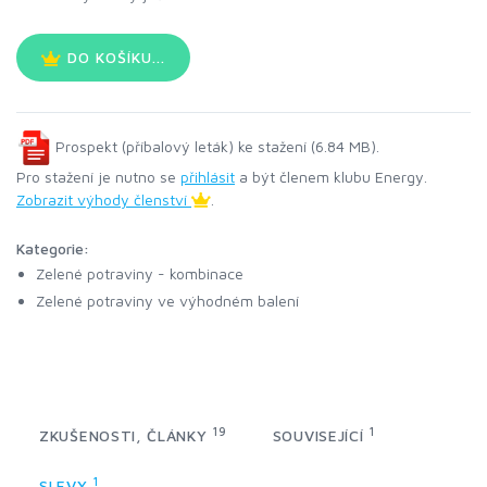
DO KOŠÍKU...
Prospekt (příbalový leták) ke stažení (6.84 MB).
Pro stažení je nutno se
přihlásit
a být členem klubu Energy.
Zobrazit výhody členství
.
Kategorie:
Zelené potraviny - kombinace
Zelené potraviny ve výhodném balení
19
1
ZKUŠENOSTI, ČLÁNKY
SOUVISEJÍCÍ
1
SLEVY