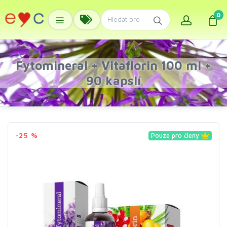
0
Fytomineral + Vitaflorin 100 ml +
90 kapslí
-25 %
Pouze pro členy