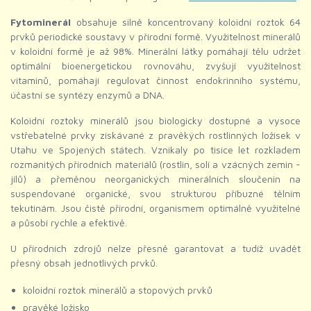
Fytominerál
obsahuje silně koncentrovaný koloidní roztok 64
prvků periodické soustavy v přírodní formě. Využitelnost minerálů
v koloidní formě je až 98%. Minerální látky pomáhají tělu udržet
optimální bioenergetickou rovnováhu, zvyšují využitelnost
vitaminů, pomáhají regulovat činnost endokrinního systému,
účastní se syntézy enzymů a DNA.
Koloidní roztoky minerálů jsou biologicky dostupné a vysoce
vstřebatelné prvky získávané z pravěkých rostlinných ložisek v
Utahu ve Spojených státech. Vznikaly po tisíce let rozkladem
rozmanitých přírodních materiálů (rostlin, solí a vzácných zemin -
jílů) a přeměnou neorganických minerálních sloučenin na
suspendované organické, svou strukturou příbuzné tělním
tekutinám. Jsou čistě přírodní, organismem optimálně využitelné
a působí rychle a efektivě.
U přírodních zdrojů nelze přesně garantovat a tudíž uvádět
přesný obsah jednotlivých prvků.
koloidní roztok minerálů a stopových prvků
pravěké ložisko