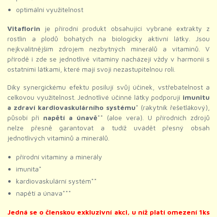
optimální využitelnost
Vitaflorin
je přírodní produkt obsahující vybrané extrakty z
rostlin a plodů bohatých na biologicky aktivní látky. Jsou
nejkvalitnějším zdrojem nezbytných minerálů a vitaminů. V
přírodě i zde se jednotlivé vitaminy nacházejí vždy v harmonii s
ostatními látkami, které mají svoji nezastupitelnou roli.
Díky synergickému efektu posilují svůj účinek, vstřebatelnost a
celkovou využitelnost. Jednotlivé účinné látky podporují
imunitu
a zdraví kardiovaskulárního systému
* (rakytník řešetlákový),
působí při
napětí a únavě
** (aloe vera). U přírodních zdrojů
nelze přesně garantovat a tudíž uvádět přesný obsah
jednotlivých vitaminů a minerálů.
přírodní vitaminy a minerály
imunita*
kardiovaskulární systém**
napětí a únava***
Jedná se o členskou exkluzivní akci, u níž platí omezení 1ks