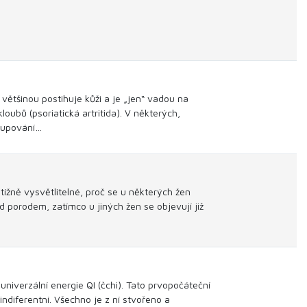
 většinou postihuje kůži a je „jen“ vadou na
oubů (psoriatická artritida). V některých,
dlupování…
tížně vysvětlitelné, proč se u některých žen
d porodem, zatímco u jiných žen se objevují již
 univerzální energie QI (čchi). Tato prvopočáteční
ndiferentní. Všechno je z ní stvořeno a