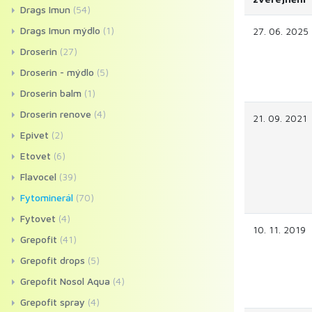
Drags Imun
(54)
Drags Imun mýdlo
(1)
27. 06. 2025
Droserin
(27)
Droserin - mýdlo
(5)
Droserin balm
(1)
Droserin renove
(4)
21. 09. 2021
Epivet
(2)
Etovet
(6)
Flavocel
(39)
Fytominerál
(70)
Fytovet
(4)
10. 11. 2019
Grepofit
(41)
Grepofit drops
(5)
Grepofit Nosol Aqua
(4)
Grepofit spray
(4)