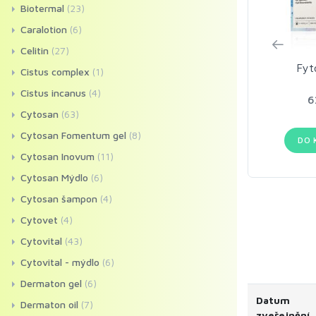
Biotermal
(23)
Caralotion
(6)
Celitin
(27)
Fyt
Cistus complex
(1)
Cistus incanus
(4)
6
Cytosan
(63)
Cytosan Fomentum gel
(8)
DO 
Cytosan Inovum
(11)
Cytosan Mýdlo
(6)
Cytosan šampon
(4)
Cytovet
(4)
Cytovital
(43)
Cytovital - mýdlo
(6)
Dermaton gel
(6)
Datum
Dermaton oil
(7)
zveřejnění