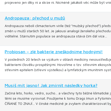
projeveno jen díky ní a skrze ni. Nicméně jakákoli věc může být v
Andropauza: přechod u mužů
Andropauza neboli climacterium virile (též “mužský přechod”) předs
změn u mužů starších 50 let. Je jakousi analogií ženského přechodu č
viditelné. Stárnutím populace se andropauza stává čím dál více…
Probiosan – zlé bakterie zneškodníme hodnými!
V posledních 20 letech se výzkum v oblasti medicíny nesoustřeďuje
bakteriemi člověku prospěšnými. Hovoříme o tzv. střevním ekosysté
střevním epitelem (střevní výstelkou) a lymfatickým imunitním sy
Musíš mít jasno! Jak zmírnit následky horka?
Začíná léto, horko, vedro, sucho... a všechny tyto běžné klimatické 
těmi se musíme vyrovnat. Použijeme k tomu Drags Imun a Fytominera
ČÍŇANÉ TO ZNAJÍ… V čínské medicíně je zvykem charakterizovat by