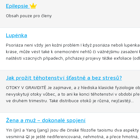
Epilepsie
Obsah pouze pro členy
Lupénka
Psoriáza není vždy jen kožní problém I když psoriáza neboli lupénka
kráse, může vést také k onemocnění nehtů či vážnějšímu zasažení kl
naštěstí vzácných případech, přicházejí projevy těžké exfoliace (o
Jak prožít těhotenství šťastně a bez stresů?
OTOKY V GRAVIDITĚ Je zajímavé, a z hlediska klasické fyziologie ob
nevyskytují otoky vůbec, a to ani ke konci těhotenství v období pře
ve druhém trimestru. Také distribuce otoků je různá, nejčastěji…
Žena a muž – dokonalé spojení
Yin (jin) a Yang (jang) jsou dle čínské filozofie taoismu dva aspekty
vesmírná QI je ještě nediferencovaná, nehmotná, a přece hmotná, i