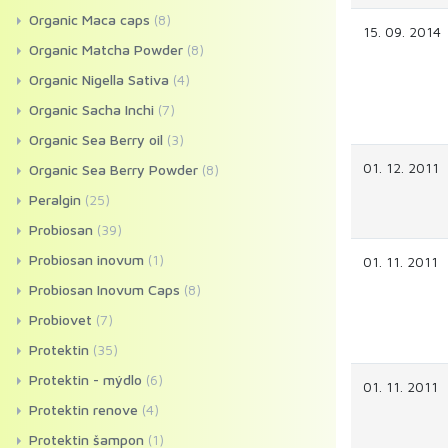
Organic Maca caps
(8)
15. 09. 2014
Organic Matcha Powder
(8)
Organic Nigella Sativa
(4)
Organic Sacha Inchi
(7)
Organic Sea Berry oil
(3)
01. 12. 2011
Organic Sea Berry Powder
(8)
Peralgin
(25)
Probiosan
(39)
Probiosan inovum
(1)
01. 11. 2011
Probiosan Inovum Caps
(8)
Probiovet
(7)
Protektin
(35)
Protektin - mýdlo
(6)
01. 11. 2011
Protektin renove
(4)
Protektin šampon
(1)