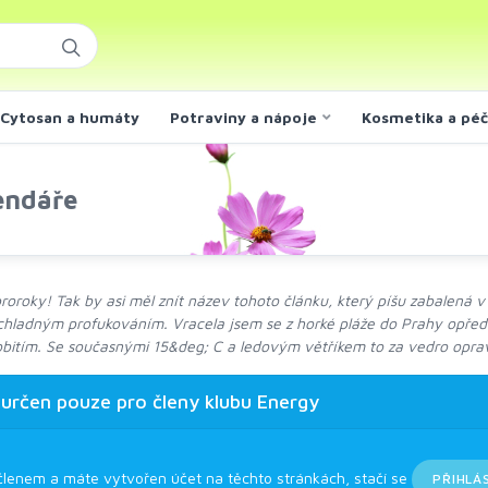
Cytosan a humáty
Potraviny a nápoje
Kosmetika a pé
endáře
oroky! Tak by asi měl znít název tohoto článku, který píšu zabalená v
chladným profukováním. Vracela jsem se z horké pláže do Prahy opřede
bitím. Se současnými 15&deg; C a ledovým větříkem to za vedro opra
 určen pouze pro členy klubu Energy
členem a máte vytvořen účet na těchto stránkách, stačí se
PŘIHLÁ