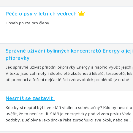
Péče o psy v letních vedrech
Obsah pouze pro členy
Správné užívání bylinných koncentrátů Energy a jej
přípravky
Jak správně užívat přírodní přípravky Energy a naplno využít jejic
V textu jsou zahrnuty i dlouholeté zkušenosti lékařů, terapeutů, le
při prevenci a řešení nejčastějších zdravotních problémů (v druhé…
Nesmíš se zastavit!
Kdo by si nepřál být i ve stáří vitální a soběstačný? Kdo by nesnil
uvěřit, že to není sci-fi. Stáří je energeticky pod vlivem prvku Vod
podoby. Buď plyne jako široká řeka zúrodňující své okolí, nebo se…