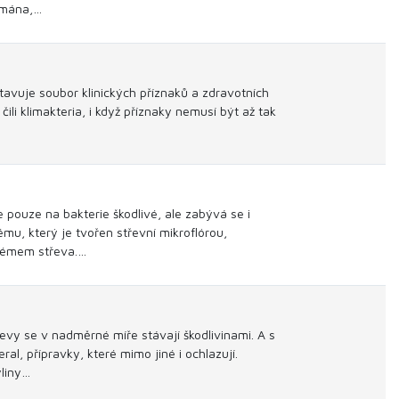
nímána,…
tavuje soubor klinických příznaků a zdravotních
ili klimakteria, i když příznaky nemusí být až tak
 pouze na bakterie škodlivé, ale zabývá se i
mu, který je tvořen střevní mikroflórou,
stémem střeva.…
jevy se v nadměrné míře stávají škodlivinami. A s
l, přípravky, které mimo jiné i ochlazují.
liny…