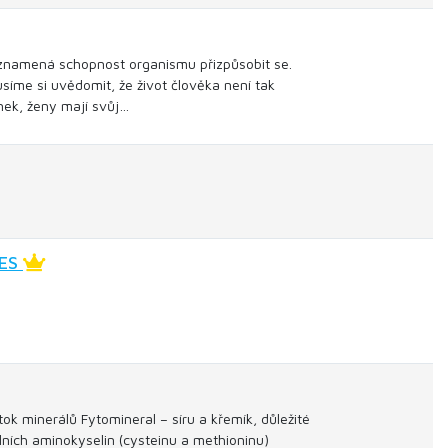
znamená schopnost organismu přizpůsobit se.
íme si uvědomit, že život člověka není tak
nek, ženy mají svůj…
TES
ok minerálů Fytomineral – síru a křemík, důležité
álních aminokyselin (cysteinu a methioninu)