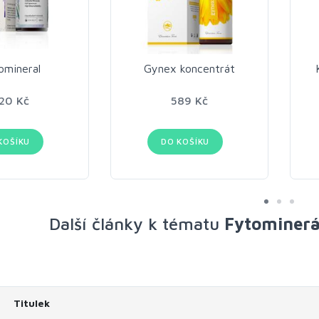
omineral
Gynex koncentrát
20 Kč
589 Kč
KOŠÍKU
DO KOŠÍKU
Další články k tématu
Fytominerál
Titulek