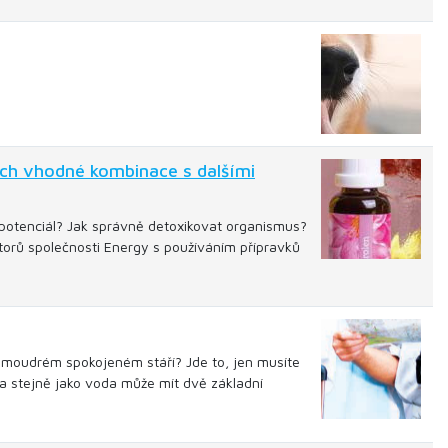
ich vhodné kombinace s dalšími
h potenciál? Jak správně detoxikovat organismus?
ktorů společnosti Energy s používáním přípravků
 o moudrém spokojeném stáří? Jde to, jen musíte
a a stejně jako voda může mít dvě základní