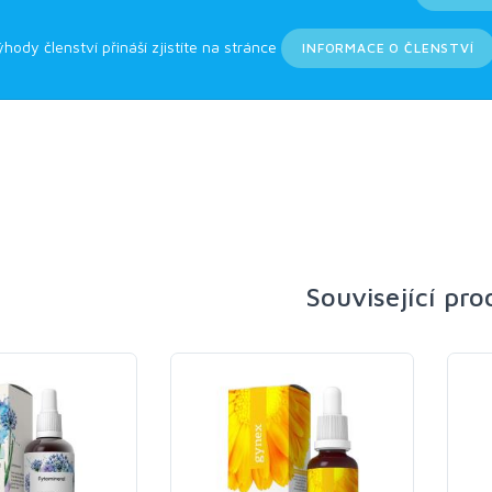
ýhody členství přináší zjistíte na stránce
INFORMACE O ČLENSTVÍ
Související pr