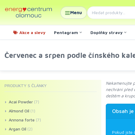
Menu
Akce a slevy
Pentagram
Doplňky stravy
Červenec a srpen podle čínského kal
Nekamenujte pr
PRODUKTY S ČLÁNKY
nechrání před 
deštěm a krupo
Acai Powder
(7)
Obsah je
Almond Oil
(1)
Annona forte
(7)
Argan Oil
(2)
Pokud jste 