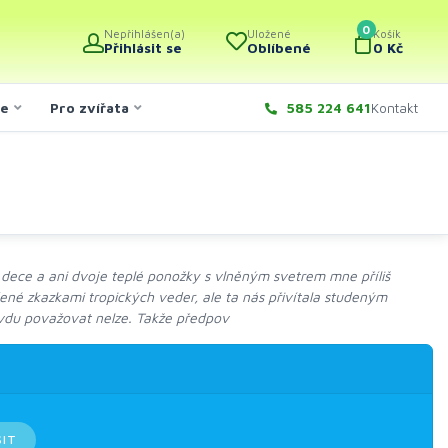
0
Nepřihlášen(a)
Uložené
Košík
Přihlásit se
Oblíbené
0 Kč
če
Pro zvířata
585 224 641
Kontakt
 dece a ani dvoje teplé ponožky s vlněným svetrem mne příliš
né zkazkami tropických veder, ale ta nás přivítala studeným
vdu považovat nelze. Takže předpov
SIT