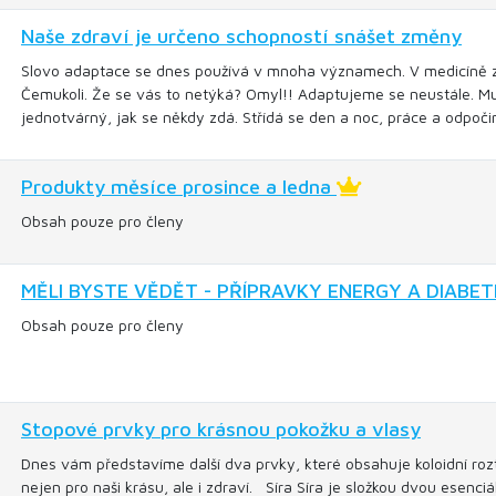
Naše zdraví je určeno schopností snášet změny
Slovo adaptace se dnes používá v mnoha významech. V medicíně 
Čemukoli. Že se vás to netýká? Omyl!! Adaptujeme se neustále. Mus
jednotvárný, jak se někdy zdá. Střídá se den a noc, práce a odpoči
Produkty měsíce prosince a ledna
Obsah pouze pro členy
MĚLI BYSTE VĚDĚT - PŘÍPRAVKY ENERGY A DIABE
Obsah pouze pro členy
Stopové prvky pro krásnou pokožku a vlasy
Dnes vám představíme další dva prvky, které obsahuje koloidní rozt
nejen pro naši krásu, ale i zdraví. Síra Síra je složkou dvou esenci