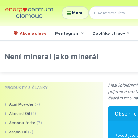
Menu
Akce a slevy
Pentagram
Doplňky stravy
Není minerál jako minerál
Mezi koloidními
PRODUKTY S ČLÁNKY
přijatelné pro 
českém trhu na
Acai Powder
(7)
Obsah je
Almond Oil
(1)
Annona forte
(7)
Argan Oil
(2)
Pokud jste 