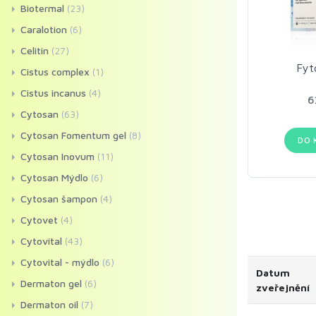
Biotermal
(23)
Caralotion
(6)
Celitin
(27)
Fyt
Cistus complex
(1)
Cistus incanus
(4)
6
Cytosan
(63)
Cytosan Fomentum gel
(8)
DO 
Cytosan Inovum
(11)
Cytosan Mýdlo
(6)
Cytosan šampon
(4)
Cytovet
(4)
Cytovital
(43)
Cytovital - mýdlo
(6)
Datum
Dermaton gel
(6)
zveřejnění
Dermaton oil
(7)