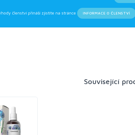
ýhody členství přináší zjistíte na stránce
INFORMACE O ČLENSTVÍ
Související pr