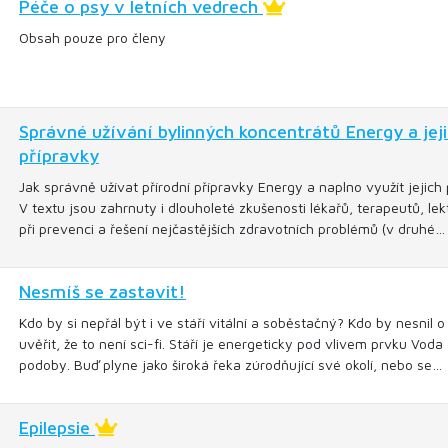
Péče o psy v letních vedrech
Obsah pouze pro členy
Správné užívání bylinných koncentrátů Energy a jej
přípravky
Jak správně užívat přírodní přípravky Energy a naplno využít jejic
V textu jsou zahrnuty i dlouholeté zkušenosti lékařů, terapeutů, le
při prevenci a řešení nejčastějších zdravotních problémů (v druhé…
Nesmíš se zastavit!
Kdo by si nepřál být i ve stáří vitální a soběstačný? Kdo by nesnil
uvěřit, že to není sci-fi. Stáří je energeticky pod vlivem prvku Vod
podoby. Buď plyne jako široká řeka zúrodňující své okolí, nebo se…
Epilepsie