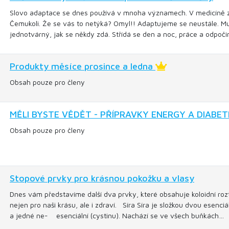
Slovo adaptace se dnes používá v mnoha významech. V medicíně 
Čemukoli. Že se vás to netýká? Omyl!! Adaptujeme se neustále. Mus
jednotvárný, jak se někdy zdá. Střídá se den a noc, práce a odpoči
Produkty měsíce prosince a ledna
Obsah pouze pro členy
MĚLI BYSTE VĚDĚT - PŘÍPRAVKY ENERGY A DIABE
Obsah pouze pro členy
Stopové prvky pro krásnou pokožku a vlasy
Dnes vám představíme další dva prvky, které obsahuje koloidní rozt
nejen pro naši krásu, ale i zdraví. Síra Síra je složkou dvou esenci
a jedné ne- esenciální (cystinu). Nachází se ve všech buňkách…