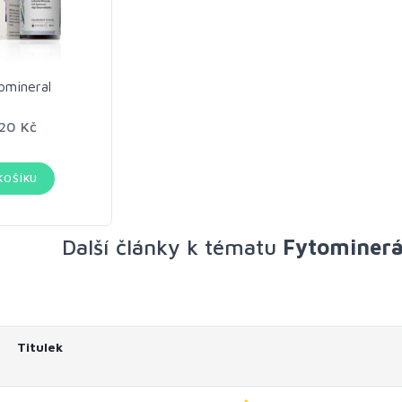
omineral
20 Kč
KOŠÍKU
Další články k tématu
Fytominerál
Titulek