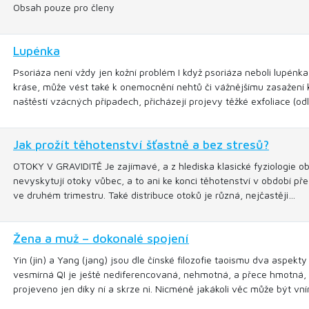
Obsah pouze pro členy
Lupénka
Psoriáza není vždy jen kožní problém I když psoriáza neboli lupénka
kráse, může vést také k onemocnění nehtů či vážnějšímu zasažení kl
naštěstí vzácných případech, přicházejí projevy těžké exfoliace (o
Jak prožít těhotenství šťastně a bez stresů?
OTOKY V GRAVIDITĚ Je zajímavé, a z hlediska klasické fyziologie ob
nevyskytují otoky vůbec, a to ani ke konci těhotenství v období pře
ve druhém trimestru. Také distribuce otoků je různá, nejčastěji…
Žena a muž – dokonalé spojení
Yin (jin) a Yang (jang) jsou dle čínské filozofie taoismu dva aspekty
vesmírná QI je ještě nediferencovaná, nehmotná, a přece hmotná, i
projeveno jen díky ní a skrze ni. Nicméně jakákoli věc může být v