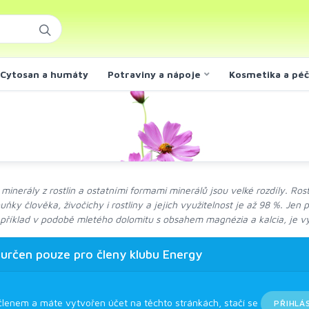
Cytosan a humáty
Potraviny a nápoje
Kosmetika a pé
 minerály z rostlin a ostatními formami minerálů jsou velké rozdíly. Ros
buňky člověka, živočichy i rostliny a jejich využitelnost je až 98 %. Je
příklad v podobě mletého dolomitu s obsahem magnézia a kalcia, je vy
 určen pouze pro členy klubu Energy
členem a máte vytvořen účet na těchto stránkách, stačí se
PŘIHLÁ