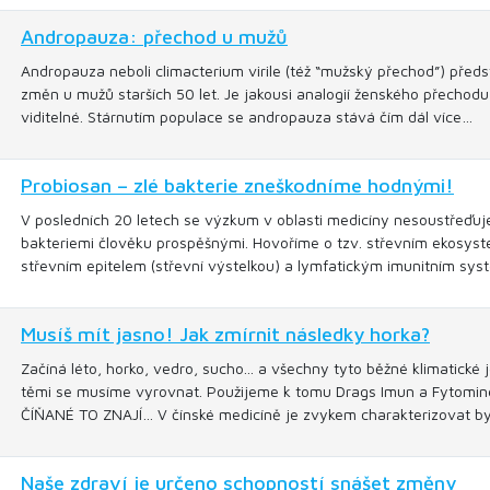
Andropauza: přechod u mužů
Andropauza neboli climacterium virile (též “mužský přechod”) předs
změn u mužů starších 50 let. Je jakousi analogií ženského přechodu č
viditelné. Stárnutím populace se andropauza stává čím dál více…
Probiosan – zlé bakterie zneškodníme hodnými!
V posledních 20 letech se výzkum v oblasti medicíny nesoustřeďuje
bakteriemi člověku prospěšnými. Hovoříme o tzv. střevním ekosysté
střevním epitelem (střevní výstelkou) a lymfatickým imunitním sy
Musíš mít jasno! Jak zmírnit následky horka?
Začíná léto, horko, vedro, sucho... a všechny tyto běžné klimatické 
těmi se musíme vyrovnat. Použijeme k tomu Drags Imun a Fytominera
ČÍŇANÉ TO ZNAJÍ… V čínské medicíně je zvykem charakterizovat by
Naše zdraví je určeno schopností snášet změny