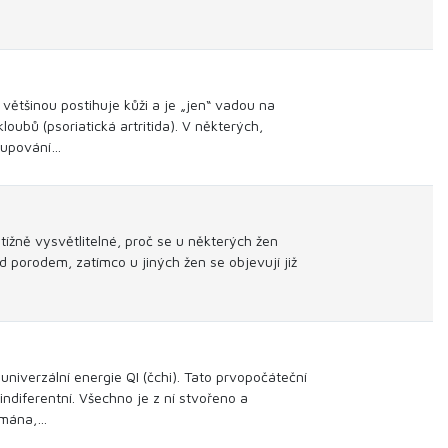
 většinou postihuje kůži a je „jen“ vadou na
oubů (psoriatická artritida). V některých,
dlupování…
tížně vysvětlitelné, proč se u některých žen
d porodem, zatímco u jiných žen se objevují již
 univerzální energie QI (čchi). Tato prvopočáteční
ndiferentní. Všechno je z ní stvořeno a
nímána,…