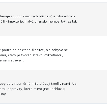
tavuje soubor klinických příznaků a zdravotních
ili klimakteria, i když příznaky nemusí být až tak
 pouze na bakterie škodlivé, ale zabývá se i
mu, který je tvořen střevní mikroflórou,
stémem střeva.…
jevy se v nadměrné míře stávají škodlivinami. A s
l, přípravky, které mimo jiné i ochlazují.
liny…