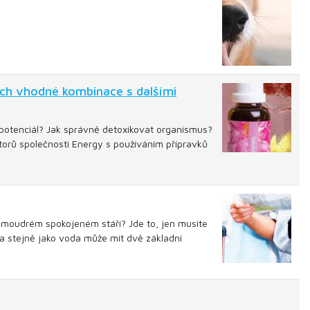
ich vhodné kombinace s dalšími
h potenciál? Jak správně detoxikovat organismus?
ktorů společnosti Energy s používáním přípravků
 o moudrém spokojeném stáří? Jde to, jen musíte
a a stejně jako voda může mít dvě základní