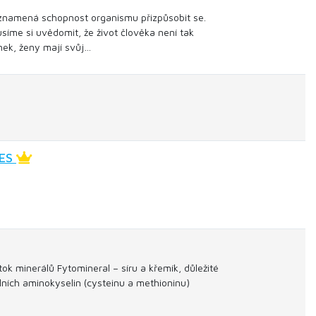
znamená schopnost organismu přizpůsobit se.
íme si uvědomit, že život člověka není tak
nek, ženy mají svůj…
TES
ok minerálů Fytomineral – síru a křemík, důležité
álních aminokyselin (cysteinu a methioninu)