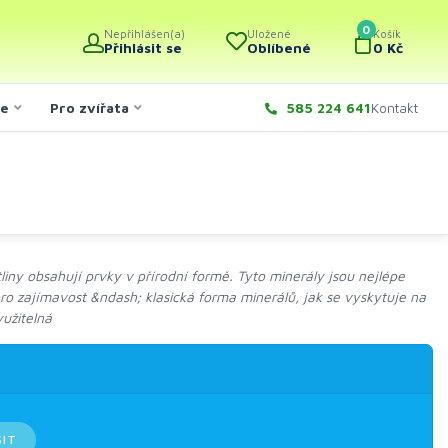
0
Nepřihlášen(a)
Uložené
Košík
Přihlásit se
Oblíbené
0 Kč
če
Pro zvířata
585 224 641
Kontakt
tliny obsahují prvky v přírodní formě. Tyto minerály jsou nejlépe
n pro zajímavost &ndash; klasická forma minerálů, jak se vyskytuje na
užitelná
SIT