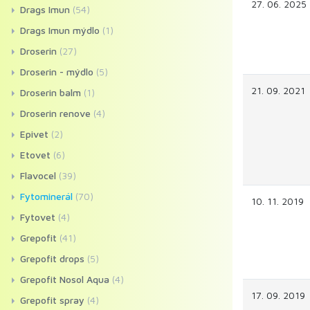
27. 06. 2025
Drags Imun
(54)
Drags Imun mýdlo
(1)
Droserin
(27)
Droserin - mýdlo
(5)
21. 09. 2021
Droserin balm
(1)
Droserin renove
(4)
Epivet
(2)
Etovet
(6)
Flavocel
(39)
Fytominerál
(70)
10. 11. 2019
Fytovet
(4)
Grepofit
(41)
Grepofit drops
(5)
Grepofit Nosol Aqua
(4)
17. 09. 2019
Grepofit spray
(4)