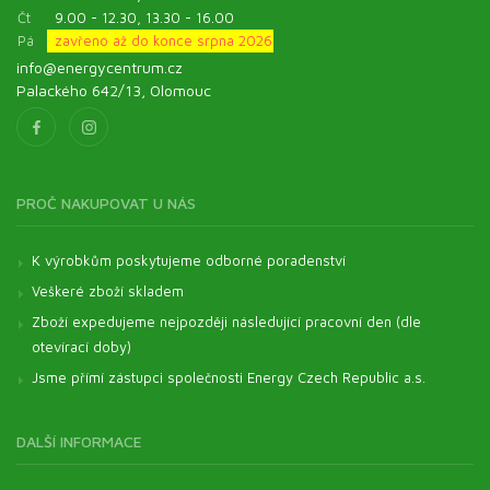
Čt
9.00 - 12.30, 13.30 - 16.00
Pá
zavřeno až do konce srpna 2026
info@energycentrum.cz
Palackého 642/13, Olomouc
PROČ NAKUPOVAT U NÁS
K výrobkům poskytujeme odborné poradenství
Veškeré zboží skladem
Zboží expedujeme nejpozději následující pracovní den (dle
otevírací doby)
Jsme přímí zástupci společnosti Energy Czech Republic a.s.
DALŠÍ INFORMACE