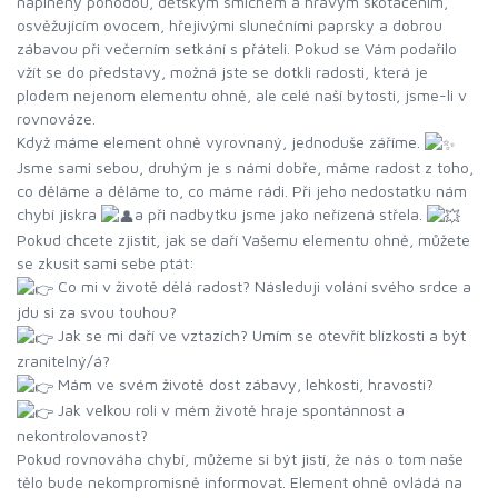
naplněný pohodou, dětským smíchem a hravým skotačením,
osvěžujícím ovocem, hřejivými slunečními paprsky a dobrou
zábavou při večerním setkání s přáteli. Pokud se Vám podařilo
vžít se do představy, možná jste se dotkli radosti, která je
plodem nejenom elementu ohně, ale celé naší bytosti, jsme-li v
rovnováze.
Když máme element ohně vyrovnaný, jednoduše záříme.
Jsme sami sebou, druhým je s námi dobře, máme radost z toho,
co děláme a děláme to, co máme rádi. Při jeho nedostatku nám
chybí jiskra
a při nadbytku jsme jako neřízená střela.
Pokud chcete zjistit, jak se daří Vašemu elementu ohně, můžete
se zkusit sami sebe ptát:
Co mi v životě dělá radost? Následuji volání svého srdce a
jdu si za svou touhou?
Jak se mi daří ve vztazích? Umím se otevřít blízkosti a být
zranitelný/á?
Mám ve svém životě dost zábavy, lehkosti, hravosti?
Jak velkou roli v mém životě hraje spontánnost a
nekontrolovanost?
Pokud rovnováha chybí, můžeme si být jistí, že nás o tom naše
tělo bude nekompromisně informovat. Element ohně ovládá na