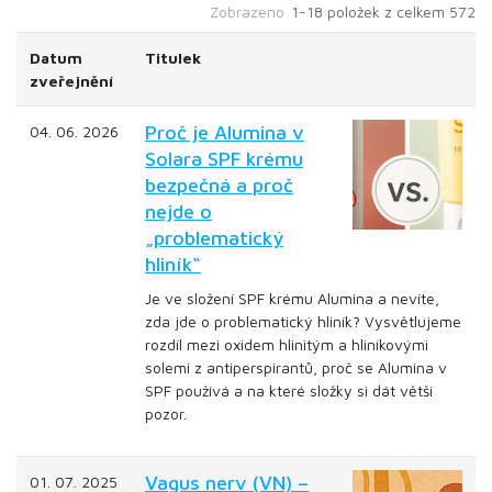
Zobrazeno
1-18 položek z celkem 572
Datum
Titulek
zveřejnění
Proč je Alumina v
04. 06. 2026
Solara SPF krému
bezpečná a proč
nejde o
„problematický
hliník“
Je ve složení SPF krému Alumina a nevíte,
zda jde o problematický hliník? Vysvětlujeme
rozdíl mezi oxidem hlinitým a hliníkovými
solemi z antiperspirantů, proč se Alumina v
SPF používá a na které složky si dát větší
pozor.
Vagus nerv (VN) –
01. 07. 2025