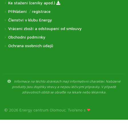
Ke stažení (ceníky apod.)
Přihlášení
/
registrace
Členství v klubu Energy
Vrácení zboží a odstoupení od smlouvy
Obchodní podmínky
Ochrana osobních údajů
Informace na těchto stránkách mají informativní charakter. Nabízené
produkty jsou doplňky stravy a nejsou léčivými přípravky. V případě
zdravotních obtíží se obraťte na lékaře nebo lékárníka.
© 2026 Energy centrum Olomouc. Tvořeno s
❤