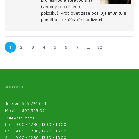
(vhodný pro citlivou
pokožku). Probiovet zase posiluje imunitu a
pomáhá se zažívacími potížemi.
1
2
3
4
5
6
7
…
32
KONTAKT
Telefon:
585 224 641
Mobil:
602 583 091
Otevírací doba:
Po
9.00 - 12.30, 13.30 - 18.00
Út
9.00 - 12.30, 13.30 - 16.00
St
9.00 - 12.30, 13.30 - 18.00