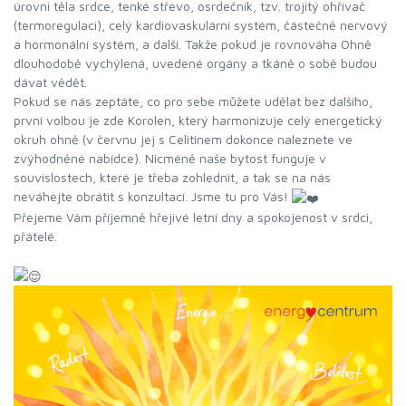
úrovni těla srdce, tenké střevo, osrdečník, tzv. trojitý ohřívač
(termoregulaci), celý kardiovaskulární systém, částečně nervový
a hormonální systém, a další. Takže pokud je rovnováha Ohně
dlouhodobě vychýlená, uvedené orgány a tkáně o sobě budou
dávat vědět.
Pokud se nás zeptáte, co pro sebe můžete udělat bez dalšího,
první volbou je zde Korolen, který harmonizuje celý energetický
okruh ohně (v červnu jej s Celitinem dokonce naleznete ve
zvýhodněné nabídce). Nicméně naše bytost funguje v
souvislostech, které je třeba zohlednit, a tak se na nás
neváhejte obrátit s konzultací. Jsme tu pro Vás!
Přejeme Vám příjemně hřejivé letní dny a spokojenost v srdci,
přátelé.