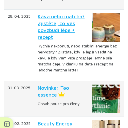
Káva nebo matcha?
28. 04. 2025
Zjistěte, co vás
povzbudí lépe +
recept
Rychlé nakopnutí, nebo stabilní energie bez
nervozity? Zjistěte, kdy je lepší vsadit na
kávu a kdy vám více prospěje jemná síla
matcha čaje. V článku najdete i recept na
lahodné matcha latte!
Novinka: Tao
31. 03. 2025
essence
Obsah pouze pro členy
Beauty Energy –
25. 02. 2025