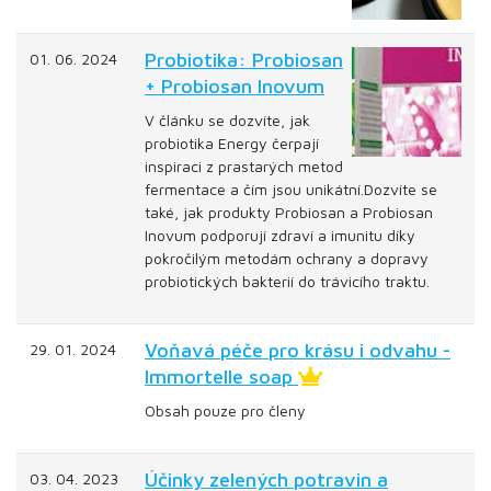
Probiotika: Probiosan
01. 06. 2024
+ Probiosan Inovum
V článku se dozvíte, jak
probiotika Energy čerpají
inspiraci z prastarých metod
fermentace a čím jsou unikátní.Dozvíte se
také, jak produkty Probiosan a Probiosan
Inovum podporují zdraví a imunitu díky
pokročilým metodám ochrany a dopravy
probiotických bakterií do trávicího traktu.
Voňavá péče pro krásu i odvahu -
29. 01. 2024
Immortelle soap
Obsah pouze pro členy
Účinky zelených potravin a
03. 04. 2023