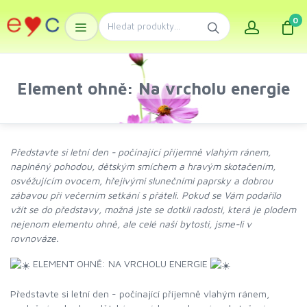
0
Element ohně: Na vrcholu energie
Představte si letní den - počínající příjemně vlahým ránem,
naplněný pohodou, dětským smíchem a hravým skotačením,
osvěžujícím ovocem, hřejivými slunečními paprsky a dobrou
zábavou při večerním setkání s přáteli. Pokud se Vám podařilo
vžít se do představy, možná jste se dotkli radosti, která je plodem
nejenom elementu ohně, ale celé naší bytosti, jsme-li v
rovnováze.
ELEMENT OHNĚ: NA VRCHOLU ENERGIE
Představte si letní den - počínající příjemně vlahým ránem,