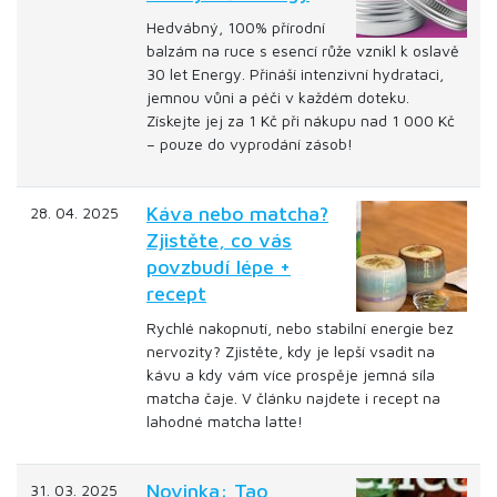
Hedvábný, 100% přírodní
balzám na ruce s esencí růže vznikl k oslavě
30 let Energy. Přináší intenzivní hydrataci,
jemnou vůni a péči v každém doteku.
Získejte jej za 1 Kč při nákupu nad 1 000 Kč
– pouze do vyprodání zásob!
Káva nebo matcha?
28. 04. 2025
Zjistěte, co vás
povzbudí lépe +
recept
Rychlé nakopnutí, nebo stabilní energie bez
nervozity? Zjistěte, kdy je lepší vsadit na
kávu a kdy vám více prospěje jemná síla
matcha čaje. V článku najdete i recept na
lahodné matcha latte!
Novinka: Tao
31. 03. 2025