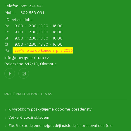
Telefon:
585 224 641
Mobil:
602 583 091
Otevírací doba:
Po
9.00 - 12.30, 13.30 - 18.00
Út
9.00 - 12.30, 13.30 - 16.00
St
9.00 - 12.30, 13.30 - 18.00
Čt
9.00 - 12.30, 13.30 - 16.00
Pá
zavřeno až do konce srpna 2026
info@energycentrum.cz
Palackého 642/13, Olomouc
PROČ NAKUPOVAT U NÁS
K výrobkům poskytujeme odborné poradenství
Veškeré zboží skladem
Zboží expedujeme nejpozději následující pracovní den (dle