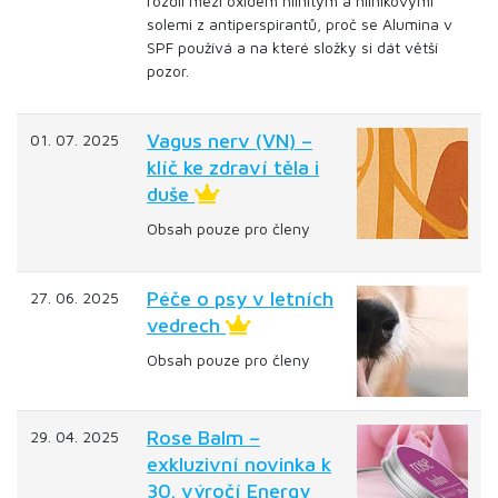
rozdíl mezi oxidem hlinitým a hliníkovými
solemi z antiperspirantů, proč se Alumina v
SPF používá a na které složky si dát větší
pozor.
Vagus nerv (VN) –
01. 07. 2025
klíč ke zdraví těla i
duše
Obsah pouze pro členy
Péče o psy v letních
27. 06. 2025
vedrech
Obsah pouze pro členy
Rose Balm –
29. 04. 2025
exkluzivní novinka k
30. výročí Energy