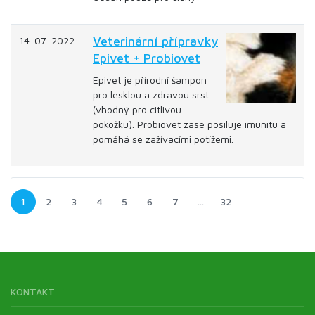
Veterinární přípravky
14. 07. 2022
Epivet + Probiovet
Epivet je přírodní šampon
pro lesklou a zdravou srst
(vhodný pro citlivou
pokožku). Probiovet zase posiluje imunitu a
pomáhá se zažívacími potížemi.
1
2
3
4
5
6
7
…
32
KONTAKT