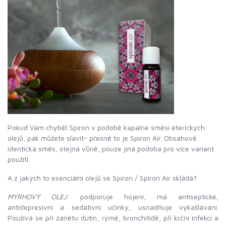
Pokud Vám chyběl Spiron v podobě kapalné směsi éterických
olejů, pak můžete slavit- přesně to je Spiron Air. Obsahově
identická směs, stejná vůně, pouze jiná podoba pro více variant
použití.
A z jakých to esenciální olejů se Spiron / Spiron Air skládá?
MYRHOVÝ OLEJ
: podporuje hojení, má antiseptické,
antidepresivní a sedativní účinky, usnadňuje vykašlávání.
Používá se při zánětu dutin, rýmě, bronchitidě, při krční infekci a