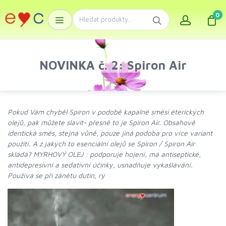
0
NOVINKA č. 2: Spiron Air
Pokud Vám chyběl Spiron v podobě kapalné směsi éterických
olejů, pak můžete slavit- přesně to je Spiron Air. Obsahově
identická směs, stejná vůně, pouze jiná podoba pro více variant
použití. A z jakých to esenciální olejů se Spiron / Spiron Air
skládá? MYRHOVÝ OLEJ : podporuje hojení, má antiseptické,
antidepresivní a sedativní účinky, usnadňuje vykašlávání.
Používá se při zánětu dutin, rý