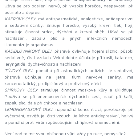
Užívá se pro posílení nervů, při vysoké horečce, nespavosti, při
astmatu a depresi.
KAFROVÝ OLEJ
: má antispazmatické, analgetické, antidepresivní
a sedativní účinky. Snižuje horečku, vysoký krevní tlak, hojí,
stimuluje činnost srdce, dýchání a krevní oběh. Užívá se při
nachlazení, zápalu plic a jiných infekčních nemocech.
Harmonizuje organismus.
KADIDLOVNÍKOVÝ OLEJ
: příznivě ovlivňuje hojení sliznic, působí
sedativně, čistí vzduch. Velmi dobře účinkuje při kašli, katarech,
laryngitidě, dýchavičnosti a nachlazení.
TÚJOVÝ OLEJ
: pomáhá při astmatických potížích. Je sedativní,
příznivě účinkuje na játra, tlumí nervové záněty, má
kancerostatický, protiplísňový a protivirový efekt.
SMRKOVÝ OLEJ
: stimuluje činnost mozkové kůry a uklidňuje.
Používá se při onemocněních dýchacích cest, např. při kašli,
zápalu plic, dále při chřipce a nachlazení.
LEMONGRASSOVÝ OLEJ
: napomáhá koncentraci, povzbuzuje při
vyčerpání, osvěžuje, čistí vzduch. Je lehce antidepresivní, hojivý
a pomáhá proti virům způsobujícím chřipková onemocnění.
Není nad to mít svou oblíbenou vůni vždy po ruce, nemyslíte?