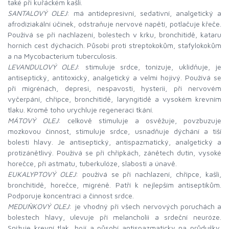
také při kuřáckém kašli.
SANTALOVÝ OLEJ
: má antidepresivní, sedativní, analgetický a
afrodiziakální účinek, odstraňuje nervové napětí, potlačuje křeče.
Používá se při nachlazení, bolestech v krku, bronchitidě, kataru
horních cest dýchacích. Působí proti streptokokům, stafylokokům
a na Mycobacterium tuberculosis.
LEVANDULOVÝ OLEJ
: stimuluje srdce, tonizuje, uklidňuje, je
antiseptický, antitoxický, analgetický a velmi hojivý. Používá se
při migrénách, depresi, nespavosti, hysterii, při nervovém
vyčerpání, chřipce, bronchitidě, laryngitidě a vysokém krevním
tlaku. Kromě toho urychluje regeneraci tkání.
MÁTOVÝ OLEJ
: celkově stimuluje a osvěžuje, povzbuzuje
mozkovou činnost, stimuluje srdce, usnadňuje dýchání a tiší
bolesti hlavy. Je antiseptický, antispazmatický, analgetický a
protizánětlivý. Používá se při chřipkách, zánětech dutin, vysoké
horečce, při astmatu, tuberkulóze, slabosti a únavě.
EUKALYPTOVÝ OLEJ
: používá se při nachlazení, chřipce, kašli,
bronchitidě, horečce, migréně. Patří k nejlepším antiseptikům.
Podporuje koncentraci a činnost srdce.
MEDUŇKOVÝ OLEJ
: je vhodný při všech nervových poruchách a
bolestech hlavy, ulevuje při melancholii a srdeční neuróze.
Snižuje krevní tlak, hojí a působí antispazmaticky na průdušky.