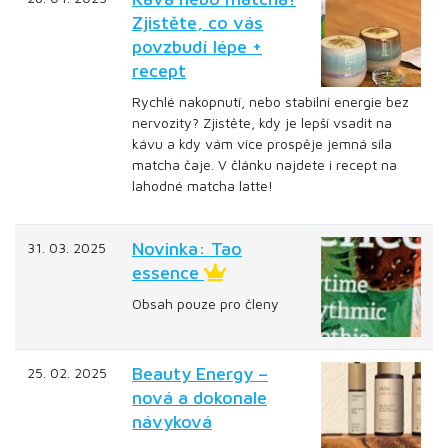
Zjistěte, co vás
povzbudí lépe +
recept
Rychlé nakopnutí, nebo stabilní energie bez
nervozity? Zjistěte, kdy je lepší vsadit na
kávu a kdy vám více prospěje jemná síla
matcha čaje. V článku najdete i recept na
lahodné matcha latte!
Novinka: Tao
31. 03. 2025
essence
Obsah pouze pro členy
Beauty Energy –
25. 02. 2025
nová a dokonale
návyková