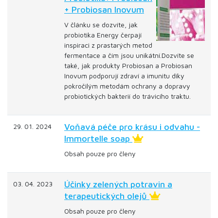
+ Probiosan Inovum
V článku se dozvíte, jak
probiotika Energy čerpají
inspiraci z prastarých metod
fermentace a čím jsou unikátní.Dozvíte se
také, jak produkty Probiosan a Probiosan
Inovum podporují zdraví a imunitu díky
pokročilým metodám ochrany a dopravy
probiotických bakterií do trávicího traktu.
Voňavá péče pro krásu i odvahu -
29. 01. 2024
Immortelle soap
Obsah pouze pro členy
Účinky zelených potravin a
03. 04. 2023
terapeutických olejů
Obsah pouze pro členy