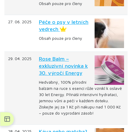
Obsah pouze pro členy
Péče o psy v letních
27. 06. 2025
vedrech
Obsah pouze pro členy
Rose Balm –
29. 04. 2025
exkluzivní novinka k
30. výročí Energy
Hedvábný, 100% přírodní
balzám na ruce s esencí růže vznikl k oslavě
30 let Energy. Přináší intenzivní hydrataci,
jemnou vůni a péči v každém doteku.
Získejte jej za 1 Kč při nákupu nad 1 000 Kč
– pouze do vyprodání zásob!
Káva nebo matcha?
28. 04. 2025