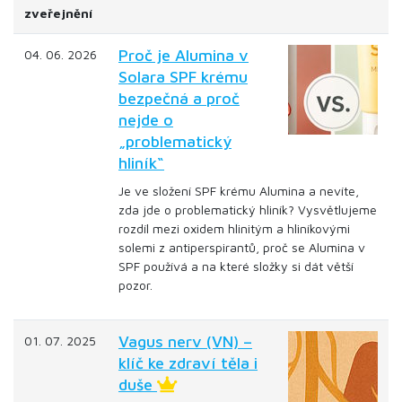
zveřejnění
Proč je Alumina v
04. 06. 2026
Solara SPF krému
bezpečná a proč
nejde o
„problematický
hliník“
Je ve složení SPF krému Alumina a nevíte,
zda jde o problematický hliník? Vysvětlujeme
rozdíl mezi oxidem hlinitým a hliníkovými
solemi z antiperspirantů, proč se Alumina v
SPF používá a na které složky si dát větší
pozor.
Vagus nerv (VN) –
01. 07. 2025
klíč ke zdraví těla i
duše