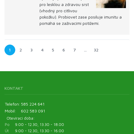
pro lesklou a zdravou srst
(vhodný pro citlivou
pokožku). Probiovet zase posiluje imunitu a
pomáhá se zažívacími potížemi.
1
2
3
4
5
6
7
…
32
KONTAKT
Telefon:
585 224 641
Mobil:
602 583 091
Otevírací doba:
Po
9.00 - 12.30, 13.30 - 18.00
Út
9.00 - 12.30, 13.30 - 16.00