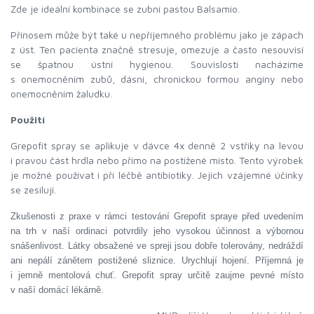
Zde je ideální kombinace se zubní pastou Balsamio.
Přínosem může být také u nepříjemného problému jako je zápach
z úst. Ten pacienta značně stresuje, omezuje a často nesouvisí
se špatnou ústní hygienou. Souvislosti nacházíme
s onemocněním zubů, dásní, chronickou formou angíny nebo
onemocněním žaludku.
Použití
Grepofit spray se aplikuje v dávce 4x denně 2 vstřiky na levou
i pravou část hrdla nebo přímo na postižené místo. Tento výrobek
je možné používat i při léčbě antibiotiky. Jejich vzájemné účinky
se zesilují.
Zkušenosti z praxe v rámci testování Grepofit spraye před uvedením
na trh v naší ordinaci potvrdily jeho vysokou účinnost a výbornou
snášenlivost. Látky obsažené ve spreji jsou dobře tolerovány, nedráždí
ani nepálí zánětem postižené sliznice. Urychlují hojení. Příjemná je
i jemně mentolová chuť. Grepofit spray určitě zaujme pevné místo
c
v naší domá
í lékárně.