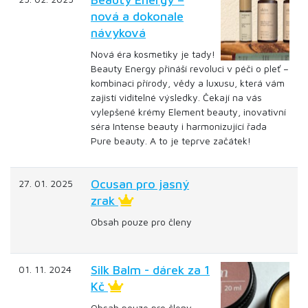
nová a dokonale
návyková
Nová éra kosmetiky je tady!
Beauty Energy přináší revoluci v péči o pleť –
kombinaci přírody, vědy a luxusu, která vám
zajistí viditelné výsledky. Čekají na vás
vylepšené krémy Element beauty, inovativní
séra Intense beauty i harmonizující řada
Pure beauty. A to je teprve začátek!
Ocusan pro jasný
27. 01. 2025
zrak
Obsah pouze pro členy
Silk Balm - dárek za 1
01. 11. 2024
Kč
Obsah pouze pro členy