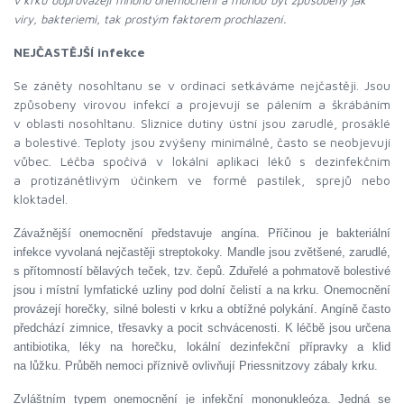
v krku doprovázejí mnoho onemocnění a mohou být způsobeny jak
viry, bakteriemi, tak prostým faktorem prochlazení.
NEJČASTĚJŠÍ infekce
Se záněty nosohltanu se v ordinaci setkáváme nejčastěji. Jsou
způsobeny virovou infekcí a projevují se pálením a škrábáním
v oblasti nosohltanu. Sliznice dutiny ústní jsou zarudlé, prosáklé
a bolestivé. Teploty jsou zvýšeny minimálně, často se neobjevují
vůbec. Léčba spočívá v lokální aplikaci léků s dezinfekčním
a protizánětlivým účinkem ve formě pastilek, sprejů nebo
kloktadel.
Závažnější onemocnění představuje angína. Příčinou je bakteriální
infekce vyvolaná nejčastěji streptokoky. Mandle jsou zvětšené, zarudlé,
s přítomností bělavých teček, tzv. čepů. Zduřelé a pohmatově bolestivé
jsou i místní lymfatické uzliny pod dolní čelistí a na krku. Onemocnění
provázejí horečky, silné bolesti v krku a obtížné polykání. Angíně často
předchází zimnice, třesavky a pocit schvácenosti. K léčbě jsou určena
k
antibiotika, lé
y na horečku, lokální dezinfekční přípravky a klid
na lůžku. Průběh nemoci příznivě ovlivňují Priessnitzovy zábaly krku.
Zvláštním typem onemocnění je infekční mononukleóza. Jedná se