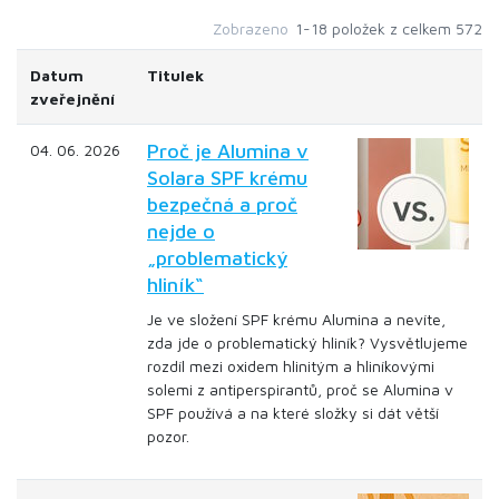
Zobrazeno
1-18 položek z celkem 572
Datum
Titulek
zveřejnění
Proč je Alumina v
04. 06. 2026
Solara SPF krému
bezpečná a proč
nejde o
„problematický
hliník“
Je ve složení SPF krému Alumina a nevíte,
zda jde o problematický hliník? Vysvětlujeme
rozdíl mezi oxidem hlinitým a hliníkovými
solemi z antiperspirantů, proč se Alumina v
SPF používá a na které složky si dát větší
pozor.