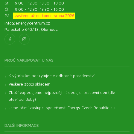
St
9.00 - 12.30, 13.30 - 18.00
Čt
9.00 - 12.30, 13.30 - 16.00
Pá
zavřeno až do konce srpna 2026
info@energycentrum.cz
Palackého 642/13, Olomouc
PROČ NAKUPOVAT U NÁS
K výrobkům poskytujeme odborné poradenství
Veškeré zboží skladem
Zboží expedujeme nejpozději následující pracovní den (dle
otevírací doby)
Jsme přímí zástupci společnosti Energy Czech Republic a.s.
DALŠÍ INFORMACE