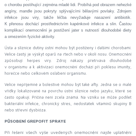
o chorobu postihující zejména mladé lidi. Probíhá pod obrazem nehezké
angíny, mandle jsou pokryty splývajícími bělavými povlaky. Zdrojem
infekce jsou viry, takže léčba nevyžaduje nasazení antibiotik.
K přenosu dochází prostřednictvím kapénkové infekce a slin. Častou
komplikací onemocnění je postižení jater s nutností dlouhodob
é diety
a omezením fyzické aktivity.
Ústa a sliznice dutiny ústní mohou být postiženy i dalšími chorobami.
Velice častý je výskyt oparů na rtech nebo v okolí nosu. Onemocnění
způsobují herpes viry. Zdroj nákazy přetrvává dlouhodobě
v organismu a k aktivizaci onemocnění dochází při poklesu imunity,
horečce nebo celkovém oslabení organismu.
Velice nepříjemné a bolestivé mohou být také afty. Jedná se o malé
vřídky lokalizované na povrchu ústní sliznice nebo jazyku, které se
často opakují. Příčina není zcela známá. Na vzniku se může podílet
bakteriální infekce, chronický stres, nedostatek vitaminů skupiny B
nebo střevní dysbióza.
PŮSOBENÍ GREPOFIT SPRAYE
Při řešení všech výše uvedených onemocnění najde uplatnění