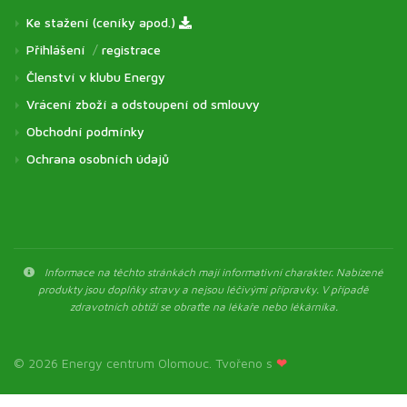
Ke stažení (ceníky apod.)
Přihlášení
/
registrace
Členství v klubu Energy
Vrácení zboží a odstoupení od smlouvy
Obchodní podmínky
Ochrana osobních údajů
Informace na těchto stránkách mají informativní charakter. Nabízené
produkty jsou doplňky stravy a nejsou léčivými přípravky. V případě
zdravotních obtíží se obraťte na lékaře nebo lékárníka.
© 2026 Energy centrum Olomouc. Tvořeno s
❤