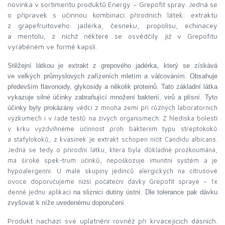
novinka v sortimentu produktů Energy – Grepofit spray. Jedná se
o přípravek s účinnou kombinací přírodních látek: extraktu
z grapefruitového jadérka, česneku, propolisu, echinacey
a mentolu, z nichž některé se osvědčily již v Grepofitu
vyráběném ve formě kapslí.
Stěžejní látkou je extrakt z grepového jadérka, který se získává
ve velkých průmyslových zařízeních mletím a válcováním. Obsahuje
především flavonoidy, glykosidy a několik proteinů. Tato základní látka
vykazuje silné účinky zabraňující množení bakterií, virů a plísní. Tyto
vědci z mnoha zemí při různých laboratorních
účinky byly prokázány
výzkumech i v řadě testů na živých organismech. Z hlediska bolestí
v krku vyzdvihněme účinnost proti bakteriím typu streptokoků
a stafylokoků, z kvasinek je extrakt schopen ničit Candidu albicans.
Jedná se tedy
o přírodní látku, která byla důkladně prozkoumána,
má široké spek-trum účinků, nepoškozuje imunitní systém a je
hypoalergenní. U malé skupiny jedinců alergických na citrusové
ovoce doporučujeme nižší počáteční dávky Grepofit spraye – 1x
denně jednu aplikac
i na sliznici dutiny ústní. Dle tolerance pak dávku
zvyšovat k níže uvedenému doporučení.
Produkt nachází své uplatnění rovněž při krvácejících dásních.