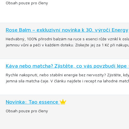
Obsah pouze pro členy
Rose Balm – exkluzivní novinka k 30. výročí Energy
Hedvábný, 100% přírodní balzám na ruce s esencí růže vznikl k oslav
jemnou vůni a péči v každém doteku. Získejte jej za 1 Kč při náku
Káva nebo matcha? Zjistěte, co vás povzbudí lépe 
Rychlé nakopnutí, nebo stabilní energie bez nervozity? Zjistěte, kd
jemná síla matcha čaje. V článku najdete i recept na lahodné match
Novinka: Tao essence
Obsah pouze pro členy