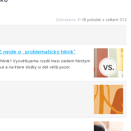
Zobrazeno
1-18 položek z celkem 572
 nejde o „problematický hliník“
hliník? Vysvětlujeme rozdíl mezi oxidem hlinitým
á a na které složky si dát větší pozor.