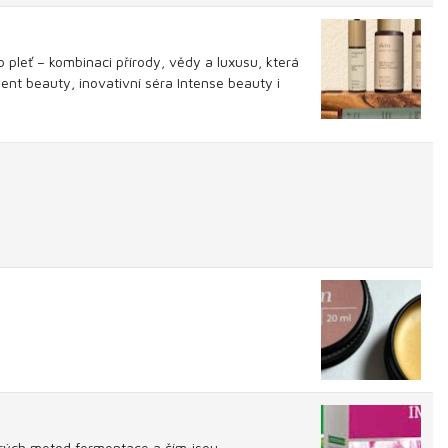
 pleť – kombinaci přírody, vědy a luxusu, která
ent beauty, inovativní séra Intense beauty i
starých metod fermentace a čím jsou