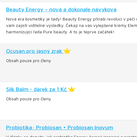
Beauty Energy – nová a dokonale návyková
Nová éra kosmetiky je tady! Beauty Energy přináší revoluci v péči o
vám zajistí viditelné výsledky. Čekají na vás vylepšené krémy Elem
harmonizující řada Pure beauty. A to je teprve začátek!
Ocusan pro jasný zrak
Obsah pouze pro členy
Silk Balm - dárek za 1 Kč
Obsah pouze pro členy
Probiotika: Probiosan + Probiosan Inovum
V článku se dozvíte, jak probiotika Energy čerpají inspiraci z pra