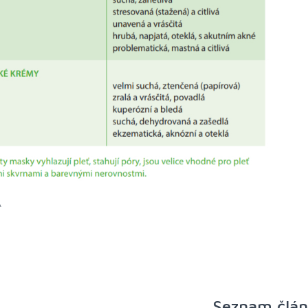
Á
Seznam člá