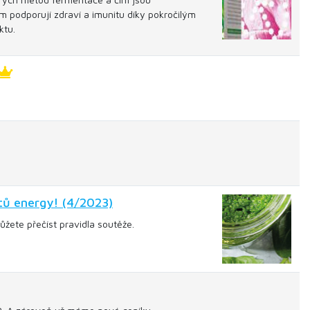
m podporují zdraví a imunitu díky pokročilým
ktu.
tů energy! (4/2023)
žete přečíst pravidla soutěže.