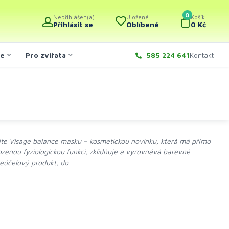
0
Nepřihlášen(a)
Uložené
Košík
Přihlásit se
Oblíbené
0 Kč
če
Pro zvířata
585 224 641
Kontakt
ejte Visage balance masku – kosmetickou novinku, která má přímo
irozenou fyziologickou funkci, zklidňuje a vyrovnává barevné
eúčelový produkt, do