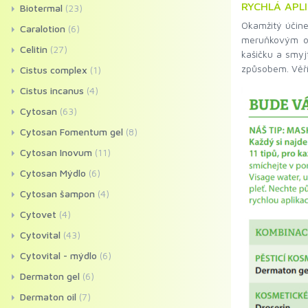
RYCHLÁ APL
Biotermal
(23)
Okamžitý účine
Caralotion
(6)
meruňkovým ol
Celitin
(27)
kašičku a smyj
způsobem. Věří
Cistus complex
(1)
Cistus incanus
(4)
Cytosan
(63)
Cytosan Fomentum gel
(8)
Cytosan Inovum
(11)
Cytosan Mýdlo
(6)
Cytosan šampon
(4)
Cytovet
(4)
Cytovital
(43)
Cytovital - mýdlo
(6)
Dermaton gel
(6)
Dermaton oil
(7)