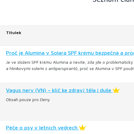
Titulek
Proč je Alumina v Solara SPF krému bezpečná a proč
Je ve složení SPF krému Alumina a nevíte, zda jde o problematický 
a hliníkovými solemi z antiperspirantů, proč se Alumina v SPF použív
Vagus nerv (VN) – klíč ke zdraví těla i duše
Obsah pouze pro členy
Péče o psy v letních vedrech