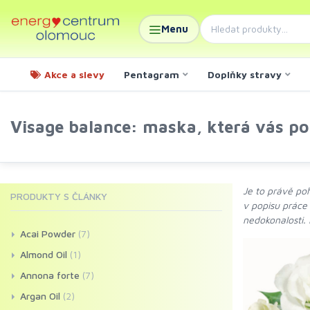
Menu
Akce a slevy
Pentagram
Doplňky stravy
Visage balance: maska, která vás po
Je to právě po
PRODUKTY S ČLÁNKY
v popisu práce 
nedokonalosti.
Acai Powder
(7)
Almond Oil
(1)
Annona forte
(7)
Argan Oil
(2)