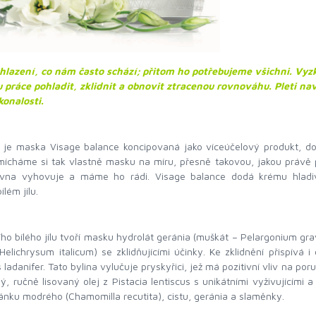
ohlazení, co nám často schází; přitom ho potřebujeme všichni. Vy
 práce pohladit, zklidnit a obnovit ztracenou rovnováhu. Pleti nav
onalosti.
 je maska Visage balance koncipovaná jako víceúčelový produkt, do
Namícháme si tak vlastně masku na míru, přesně takovou, jakou prá
vna vyhovuje a máme ho rádi. Visage balance dodá krému hladivo
lém jílu.
ho bílého jílu tvoří masku hydrolát geránia (muškát – Pelargonium gra
 Helichrysum italicum) se zklidňujícími účinky. Ke zklidnění přispívá 
s ladanifer. Tato bylina vylučuje pryskyřici, jež má pozitivní vliv na po
, ručně lisovaný olej z Pistacia lentiscus s unikátními vyživujícími a
nku modrého (Chamomilla recutita), cistu, geránia a slaměnky.