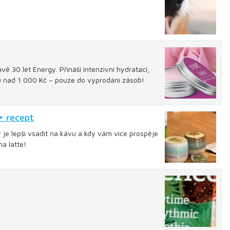
ě 30 let Energy. Přináší intenzivní hydrataci,
pu nad 1 000 Kč – pouze do vyprodání zásob!
+ recept
y je lepší vsadit na kávu a kdy vám více prospěje
a latte!