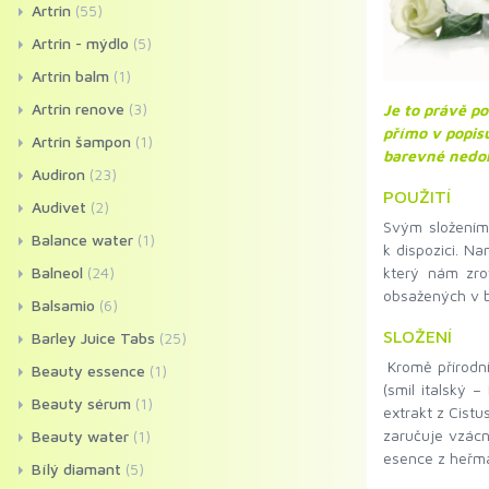
Artrin
(55)
Artrin - mýdlo
(5)
Artrin balm
(1)
Artrin renove
(3)
Je to právě p
přímo v popisu
Artrin šampon
(1)
barevné nedok
Audiron
(23)
POUŽITÍ
Audivet
(2)
Svým složením
Balance water
(1)
k dispozici. 
Balneol
(24)
který nám zro
obsažených v bí
Balsamio
(6)
SLOŽENÍ
Barley Juice Tabs
(25)
Kromě přírodní
Beauty essence
(1)
(smil italský –
Beauty sérum
(1)
extrakt z Cistu
zaručuje vzácný
Beauty water
(1)
esence z heřmá
Bílý diamant
(5)