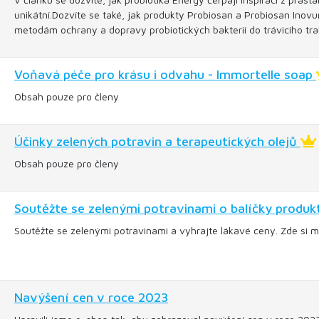
unikátní.Dozvíte se také, jak produkty Probiosan a Probiosan Inovu
metodám ochrany a dopravy probiotických bakterií do trávicího tra
Voňavá péče pro krásu i odvahu - Immortelle soap
Obsah pouze pro členy
Účinky zelených potravin a terapeutických olejů
Obsah pouze pro členy
Soutěžte se zelenými potravinami o balíčky produk
Soutěžte se zelenými potravinami a vyhrajte lákavé ceny. Zde si mů
Navýšení cen v roce 2023