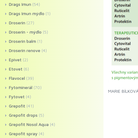
Drags Imun
(54)
Drags Imun mýdlo
(1)
Droserin
(27)
Droserin - mýdlo
(5)
Droserin balm
(1)
Droserin renove
(4)
Epivet
(2)
Etovet
(6)
Flavocel
(39)
Fytominerál
(70)
MARIE BÍLKOV
Fytovet
(4)
Grepofit
(41)
Grepofit drops
(5)
Grepofit Nosol Aqua
(4)
Grepofit spray
(4)