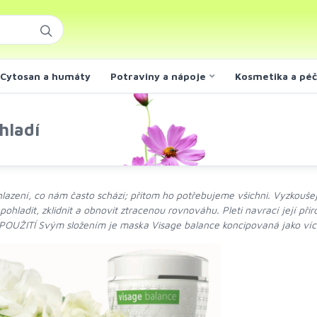
Cytosan a humáty
Potraviny a nápoje
Kosmetika a pé
hladí
hlazení, co nám často schází; přitom ho potřebujeme všichni. Vyzkouš
pohladit, zklidnit a obnovit ztracenou rovnováhu. Pleti navrací její př
 POUŽITÍ Svým složením je maska Visage balance koncipovaná jako víc