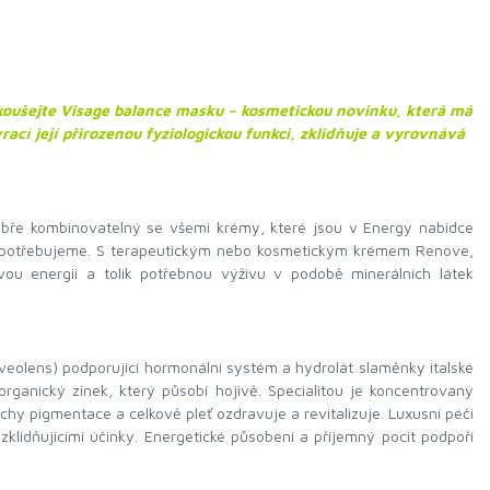
zkoušejte Visage balance masku – kosmetickou novinku, která má
rací její přirozenou fyziologickou funkci, zklidňuje a vyrovnává
bře kombinovatelný se všemi krémy, které jsou v Energy nabídce
vě potřebujeme. S terapeutickým nebo kosmetickým krémem Renove,
u energii a tolik potřebnou výživu v podobě minerálních látek
veolens) podporující hormonální systém a hydrolát slaměnky italské
i organický zinek, který působí hojivě. Specialitou je koncentrovaný
ruchy pigmentace a celkově pleť ozdravuje a revitalizuje. Luxusní péči
 zklidňujícími účinky. Energetické působení a příjemný pocit podpoří