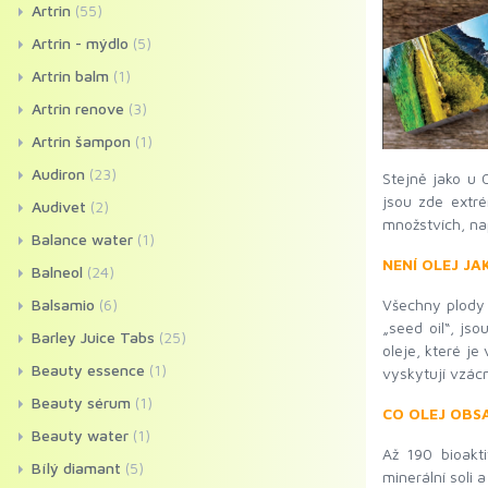
Artrin
(55)
Artrin - mýdlo
(5)
Artrin balm
(1)
Artrin renove
(3)
Artrin šampon
(1)
Audiron
(23)
Stejně jako u 
jsou zde extré
Audivet
(2)
množstvích, nap
Balance water
(1)
NENÍ OLEJ JA
Balneol
(24)
Všechny plody 
Balsamio
(6)
„seed oil“, js
Barley Juice Tabs
(25)
oleje, které je
Beauty essence
(1)
vyskytují vzác
Beauty sérum
(1)
CO OLEJ OBS
Beauty water
(1)
Až 190 bioakti
Bílý diamant
(5)
minerální soli 