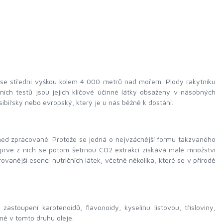
 se střední výškou kolem 4 000 metrů nad mořem. Plody rakytníku
ích testů jsou jejich klíčové účinné látky obsaženy v násobných
sibiřský nebo evropský, který je u nás běžně k dostání.
hned zpracované. Protože se jedná o nejvzácnější formu takzvaného
Teprve z nich se potom šetrnou CO2 extrakcí získává malé množství
vanější esenci nutričních látek, včetně několika, které se v přírodě
zastoupení karotenoidů, flavonoidy, kyselinu listovou, třísloviny,
dně v tomto druhu oleje.