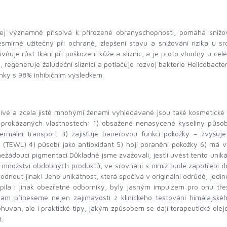
lej významně přispívá k přirozené obranyschopnosti, pomáhá snižov
smírně užitečný při ochraně, zlepšení stavu a snižování rizika u 
ivňuje růst tkání při poškození kůže a sliznic, a je proto vhodný u ce
u, regeneruje žaludeční sliznici a potlačuje rozvoj bakterie Helicobac
inky s 98% inhibičním výsledkem.
é a zcela jistě mnohými ženami vyhledávané jsou také kosmetické účin
prokázaných vlastnostech: 1) obsažené nenasycené kyseliny působí s
rmální transport 3) zajišťuje bariérovou funkci pokožky – zvyšuje
 (TEWL) 4) působí jako antioxidant 5) hojí poranění pokožky 6) má 
 nežádoucí pigmentaci Důkladně jsme zvažovali, jestli uvést tento uni
 množství obdobných produktů, ve srovnání s nimiž bude zapotřebí do
hodnout jinak! Jeho unikátnost, která spočívá v originální odrůdě, jed
apila i jinak obezřetné odborníky, byly jasným impulzem pro onu tře
ám přineseme nejen zajímavosti z klinického testování himálajskéh
ibhuvan, ale i praktické tipy, jakým způsobem se dají terapeutické o
t.