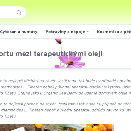
Cytosan a humáty
Potraviny a nápoje
Kosmetika a pé
ortu mezi terapeutickými oleji
že to nejlepší přichází na závěr. Jestli tomu tak bude i v případě nové
rhamnoides L. Tibetan neboli původní tibetskou odrůdu rakytníku úzkoli
 do Tibetu. Stejně jako u Organic Sea Berry powder je domovem oleje n
že to nejlepší přichází na závěr. Jestli tomu tak bude i v případě nové
rhamnoides L. Tibetan neboli původní tibetskou odrůdu rakytníku úzko
do Tibetu.