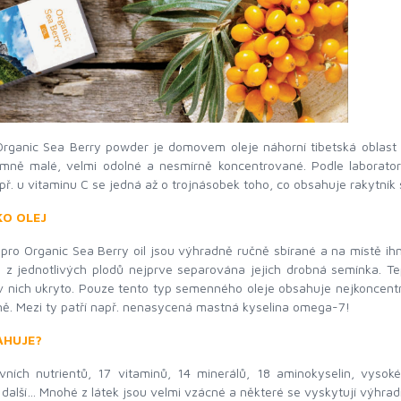
Organic Sea Berry powder je domovem oleje náhorní tibetská oblast
mně malé, velmi odolné a nesmírně koncentrované. Podle laboratorn
ř. u vitaminu C se jedná až o trojnásobek toho, co obsahuje rakytník 
KO OLEJ
pro Organic Sea Berry oil jsou výhradně ručně sbírané a na místě i
ou z jednotlivých plodů nejprve separována jejich drobná semínka. 
 v nich ukryto. Pouze tento typ semenného oleje obsahuje nejkoncentro
ně. Mezi ty patří např. nenasycená mastná kyselina omega-7!
AHUJE?
vních nutrientů, 17 vitaminů, 14 minerálů, 18 aminokyselin, vysoké 
a další… Mnohé z látek jsou velmi vzácné a některé se vyskytují výhra