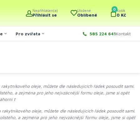
0
Nepřihlášen(a)
Uložené
Košík
Přihlásit se
Oblíbené
0 Kč
če
Pro zvířata
585 224 641
Kontakt
ho rakytníkového oleje, můžete dle následujících řádek posoudit sami.
stého, a zejména pro jeho nejvzácnější formu oleje, jsme si opět
áhorní t
ho rakytníkového oleje, můžete dle následujících řádek posoudit sami.
listého, a zejména pro jeho nejvzácnější formu oleje, jsme si opět