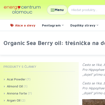
Menu
Akce a slevy
Pentagram
Doplňky stravy
Organic Sea Berry oil: třešnička na d
Často se říká, 
PRODUKTY S ČLÁNKY
Pro Hippophae 
„dojeli“ přímo
Acai Powder
(7)
Často se říká, 
Almond Oil
(1)
Pro Hippophae 
„dojeli“ přímo 
Annona forte
(7)
Argan Oil
(2)