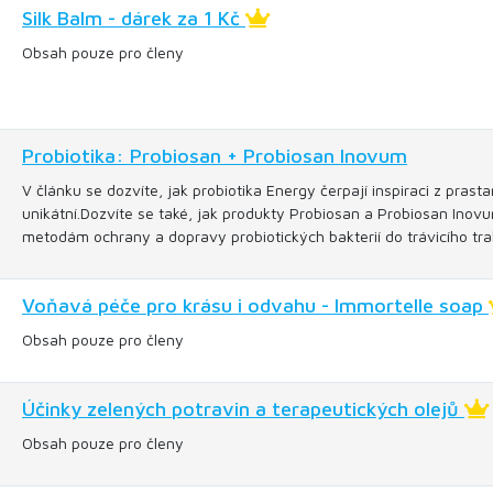
Silk Balm - dárek za 1 Kč
Obsah pouze pro členy
Probiotika: Probiosan + Probiosan Inovum
V článku se dozvíte, jak probiotika Energy čerpají inspiraci z pra
unikátní.Dozvíte se také, jak produkty Probiosan a Probiosan Inovu
metodám ochrany a dopravy probiotických bakterií do trávicího tra
Voňavá péče pro krásu i odvahu - Immortelle soap
Obsah pouze pro členy
Účinky zelených potravin a terapeutických olejů
Obsah pouze pro členy