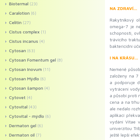
Biotermal
(23)
NA ZDRAVÍ…
Caralotion
(6)
Rakytníkový o
Celitin
(27)
omega-7 je ne
Cistus complex
(1)
schopnosti, ovl
trávicího trakt
Cistus incanus
(4)
baktericidní úč
Cytosan
(63)
I NA KRÁSU…
Cytosan Fomentum gel
(8)
Neméně působiv
Cytosan Inovum
(11)
založeny na 7 
Cytosan Mýdlo
(6)
a podporuje de
Cytosan šampon
(4)
vytrácení vody
a působí proti
Cytovet
(4)
cena a na trhu
Cytovital
(43)
ale nedalo roz
aplikací překv
Cytovital - mýdlo
(6)
vydání Vitae v
Dermaton gel
(6)
univerzitou Tr
ještě lepší efek
Dermaton oil
(7)