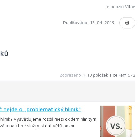
magazín Vitae
Publikováno: 13. 04. 2019
nků
Zobrazeno
1-18 položek z celkem 572
 nejde o „problematický hliník“
hliník? Vysvětlujeme rozdíl mezi oxidem hlinitým
á a na které složky si dát větší pozor.