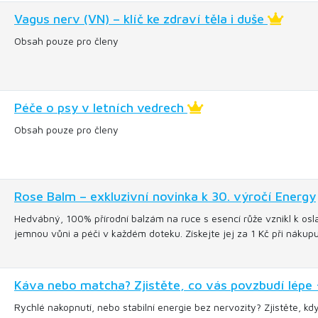
Vagus nerv (VN) – klíč ke zdraví těla i duše
Obsah pouze pro členy
Péče o psy v letních vedrech
Obsah pouze pro členy
Rose Balm – exkluzivní novinka k 30. výročí Energy
Hedvábný, 100% přírodní balzám na ruce s esencí růže vznikl k oslav
jemnou vůni a péči v každém doteku. Získejte jej za 1 Kč při náku
Káva nebo matcha? Zjistěte, co vás povzbudí lépe 
Rychlé nakopnutí, nebo stabilní energie bez nervozity? Zjistěte, kd