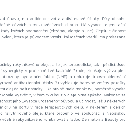
at únavu, má antidepresivní a antistresové účinky. Díky obsahu
srdečně-cévních a mozkověcévních chorob. Má vysoce regenerační
lé řady kožních onemocnění (ekzémy, alergie a jiné). Zlepšuje činnost
ter pylori, která je původcem vzniku žaludečních vředů. Má prokázané
ky rakytníkového oleje, a to jak terapeutické, tak i pěsticí. Jsou
ynergicky v protizánětlivé kaskádě 2) olej zlepšuje výživu pleti
 přirozený hydratační faktor (NMF) a redukuje trans-epidermální
výrazně antibakteriální účinky 7) vyhlazuje barevné změny pokožky
kátní olej do naší nabídky… Relativně malé množství, poměrně vysoká
konale vysvětlit, v čem tkví kouzlo oleje himálajského. Nakonec se
inečnost jeho „vysoce urozeného“ původu a účinnost, jež u některých
šničku na dortu v řadě terapeutických olejů. V některém z dalších
o rakytníkového oleje, které proběhlo ve spolupráci s Nepálskou
leje včetně rakytníkového kombinovat s řadou Dermaton a Beauty pro