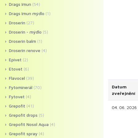
Drags Imun
(54)
Drags Imun mýdlo
(1)
Droserin
(27)
Droserin - mýdlo
(5)
Droserin balm
(1)
Droserin renove
(4)
Epivet
(2)
Etovet
(6)
Flavocel
(39)
Datum
Fytominerál
(70)
zveřejnění
Fytovet
(4)
Grepofit
(41)
04. 06. 2026
Grepofit drops
(5)
Grepofit Nosol Aqua
(4)
Grepofit spray
(4)