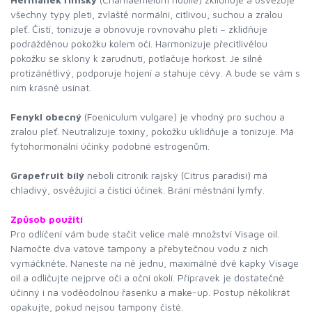
všechny typy pleti, zvláště normální, citlivou, suchou a zralou
pleť. Čistí, tonizuje a obnovuje rovnováhu pleti – zklidňuje
podrážděnou pokožku kolem očí. Harmonizuje přecitlivělou
pokožku se sklony k zarudnutí, potlačuje horkost. Je silně
protizánětlivý, podporuje hojení a stahuje cévy. A bude se vám s
ním krásně usínat.
Fenykl obecný
(Foeniculum vulgare) je vhodný pro suchou a
zralou pleť. Neutralizuje toxiny, pokožku uklidňuje a tonizuje. Má
fytohormonální účinky podobné estrogenům.
Grapefruit bílý
neboli citroník rajský (Citrus paradisi) má
chladivý, osvěžující a čisticí účinek. Brání městnání lymfy.
Způsob použití
Pro odlíčení vám bude stačit velice malé množství Visage oil.
Namočte dva vatové tampony a přebytečnou vodu z nich
vymáčkněte. Naneste na ně jednu, maximálně dvě kapky Visage
oil a odličujte nejprve oči a oční okolí. Přípravek je dostatečně
účinný i na voděodolnou řasenku a make-up. Postup několikrát
opakujte, pokud nejsou tampony čisté.