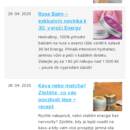
Rose Balm –
29. 04. 2025
exkluzivní novinka k
30. výročí Energy
Hedvábný, 100% přírodní
balzám na ruce s esencí růže vznikl k oslavě
30 let Energy. Přináší intenzivní hydrataci,
jemnou vůni a péči v každém doteku.
Získejte jej za 1 Kč při nákupu nad 1 000 Kč
– pouze do vyprodání zásob!
Káva nebo matcha?
28. 04. 2025
Zjistěte, co vás
povzbudí lépe +
recept
Rychlé nakopnutí, nebo stabilní energie bez
nervozity? Zjistěte, kdy je lepší vsadit na
kávu a kdy vám více prospěje jemná síla