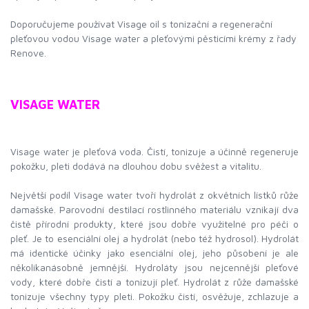
Doporučujeme používat Visage oil s tonizační a regenerační
pleťovou vodou Visage water a pleťovými pěsticími krémy z řady
Renove.
VISAGE WATER
Visage water je pleťová voda. Čistí, tonizuje a účinně regeneruje
pokožku, pleti dodává na dlouhou dobu svěžest a vitalitu.
Největší podíl Visage water tvoří hydrolát z okvětních lístků růže
damašské. Parovodní destilací rostlinného materiálu vznikají dva
čistě přírodní produkty, které jsou dobře využitelné pro péči o
pleť. Je to esenciální olej a hydrolát (nebo též hydrosol). Hydrolát
má identické účinky jako esenciální olej, jeho působení je ale
několikanásobně jemnější. Hydroláty jsou nejcennější pleťové
vody, které dobře čistí a tonizují pleť. Hydrolát z růže damašské
tonizuje všechny typy pleti. Pokožku čistí, osvěžuje, zchlazuje a