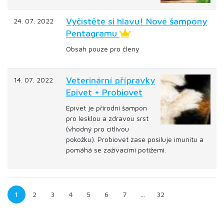
Vyčistěte si hlavu! Nové šampony
24. 07. 2022
Pentagramu
Obsah pouze pro členy
Veterinární přípravky
14. 07. 2022
Epivet + Probiovet
Epivet je přírodní šampon
pro lesklou a zdravou srst
(vhodný pro citlivou
pokožku). Probiovet zase posiluje imunitu a
pomáhá se zažívacími potížemi.
1
2
3
4
5
6
7
…
32