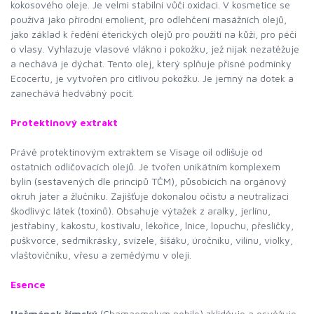
kokosového oleje. Je velmi stabilní vůči oxidaci. V kosmetice se
používá jako přírodní emolient, pro odlehčení masážních olejů,
jako základ k ředění éterických olejů pro použití na kůži, pro péči
o vlasy. Vyhlazuje vlasové vlákno i pokožku, jež nijak nezatěžuje
a nechává je dýchat. Tento olej, který splňuje přísné podmínky
Ecocertu, je vytvořen pro citlivou pokožku. Je jemný na dotek a
zanechává hedvábný pocit.
Protektinový extrakt
Právě protektinovým extraktem se Visage oil odlišuje od
ostatních odličovacích olejů. Je tvořen unikátním komplexem
bylin (sestavených dle principů TČM), působících na orgánový
okruh jater a žlučníku. Zajišťuje dokonalou očistu a neutralizaci
škodlivýc látek (toxinů). Obsahuje výtažek z aralky, jerlínu,
jestřabiny, kakostu, kostivalu, lékořice, lnice, lopuchu, přesličky,
puškvorce, sedmikrásky, svízele, šišáku, úročníku, vilínu, violky,
vlaštovičníku, vřesu a zemědýmu v oleji.
Esence
Heřmánek římský
(Chamaemelum nobile) zklidňuje a osvěžuje