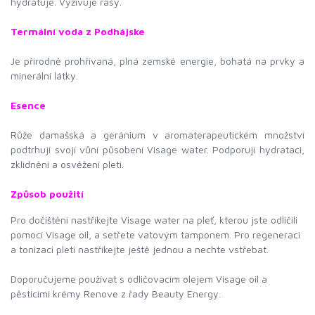
hydratuje. Vyživuje řasy.
Termální voda z Podhájske
Je přírodně prohřívaná, plná zemské energie, bohatá na prvky a
minerální látky.
Esence
Růže damašská a geránium v aromaterapeutickém množství
podtrhují svojí vůní působení Visage water. Podporují hydrataci,
zklidnění a osvěžení pleti.
Způsob použití
Pro dočištění nastříkejte Visage water na pleť, kterou jste odlíčili
pomocí Visage oil, a setřete vatovým tamponem. Pro regeneraci
a tonizaci pleti nastříkejte ještě jednou a nechte vstřebat.
Doporučujeme používat s odličovacím olejem Visage oil a
pěsticími krémy Renove z řady Beauty Energy.