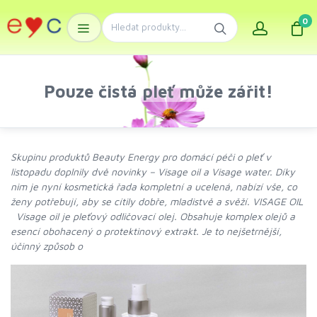
0
Pouze čistá pleť může zářit!
Skupinu produktů Beauty Energy pro domácí péči o pleť v
listopadu doplnily dvě novinky – Visage oil a Visage water. Díky
nim je nyní kosmetická řada kompletní a ucelená, nabízí vše, co
ženy potřebují, aby se cítily dobře, mladistvě a svěží. VISAGE OIL
Visage oil je pleťový odličovací olej. Obsahuje komplex olejů a
esencí obohacený o protektinový extrakt. Je to nejšetrnější,
účinný způsob o