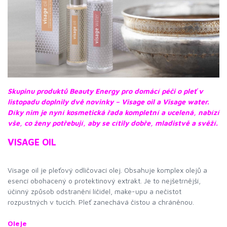
Skupinu produktů Beauty Energy pro domácí péči o pleť v
listopadu doplnily dvě novinky – Visage oil a Visage water.
Díky nim je nyní kosmetická řada kompletní a ucelená, nabízí
vše, co ženy potřebují, aby se cítily dobře, mladistvě a svěží.
VISAGE OIL
Visage oil je pleťový odličovací olej. Obsahuje komplex olejů a
esencí obohacený o protektinový extrakt. Je to nejšetrnější,
účinný způsob odstranění líčidel, make-upu a nečistot
rozpustných v tucích. Pleť zanechává čistou a chráněnou.
Oleje