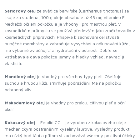
Saflorový olej
ze světlice barvířské (Carthamus tinctorius) se
lisuje za studena, 100 g oleje obsahuje až 45 mg vitaminu E.
Nedráždí oči ani pokožku a je vhodný i pro mastnou pleť. V
kosmetickém průmyslu se používá především jako změkčovadlo v
kosmetických přípravcích. Přispívá k zachování celistvosti
buněčné membrány a zabraňuje vysychání a odlupování kůže,
má výborné zvláčňující a hydratační vlastnosti. Dobře se
vstřebává a dává pokožce jemný a hladký vzhled, navrací jí
elasticitu.
Mandlový olej
je vhodný pro všechny typy pleti. Ošetřuje
suchou a hrubou kůži, zmírňuje podráždění. Má na pokožku
ochranný vliv.
Makadamiový olej
je vhodný pro zralou, citlivou pleť a oční
okolí.
Kokosový olej
– Emolid CC – je vyroben z kokosového oleje
mechanickým odstraněním kyseliny laurové. Výsledný produkt
má nízký bod tání a přitom si zachovává všechny pozitivní účinky