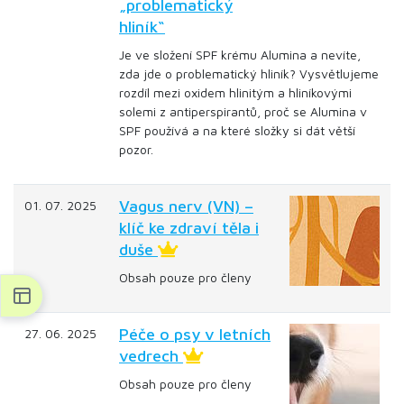
„problematický
hliník“
Je ve složení SPF krému Alumina a nevíte,
zda jde o problematický hliník? Vysvětlujeme
rozdíl mezi oxidem hlinitým a hliníkovými
solemi z antiperspirantů, proč se Alumina v
SPF používá a na které složky si dát větší
pozor.
Vagus nerv (VN) –
01. 07. 2025
klíč ke zdraví těla i
duše
Obsah pouze pro členy
Péče o psy v letních
27. 06. 2025
vedrech
Obsah pouze pro členy