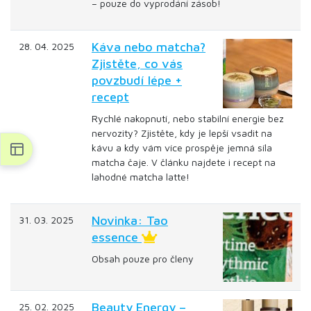
– pouze do vyprodání zásob!
Káva nebo matcha?
28. 04. 2025
Zjistěte, co vás
povzbudí lépe +
recept
Rychlé nakopnutí, nebo stabilní energie bez
nervozity? Zjistěte, kdy je lepší vsadit na
kávu a kdy vám více prospěje jemná síla
matcha čaje. V článku najdete i recept na
lahodné matcha latte!
Novinka: Tao
31. 03. 2025
essence
Obsah pouze pro členy
Beauty Energy –
25. 02. 2025