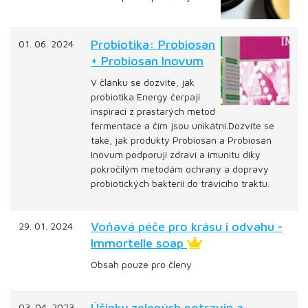
Probiotika: Probiosan
01. 06. 2024
+ Probiosan Inovum
V článku se dozvíte, jak
probiotika Energy čerpají
inspiraci z prastarých metod
fermentace a čím jsou unikátní.Dozvíte se
také, jak produkty Probiosan a Probiosan
Inovum podporují zdraví a imunitu díky
pokročilým metodám ochrany a dopravy
probiotických bakterií do trávicího traktu.
Voňavá péče pro krásu i odvahu -
29. 01. 2024
Immortelle soap
Obsah pouze pro členy
Účinky zelených potravin a
03. 04. 2023