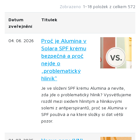
Zobrazeno
1-18 položek z celkem 572
Datum
Titulek
zveřejnění
Proč je Alumina v
04. 06. 2026
Solara SPF krému
bezpečná a proč
nejde o
„problematický
hliník“
Je ve složení SPF krému Alumina a nevíte,
zda jde o problematický hliník? Vysvětlujeme
rozdíl mezi oxidem hlinitým a hliníkovými
solemi z antiperspirantů, proč se Alumina v
SPF používá a na které složky si dát větší
pozor.