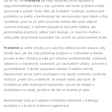
Dá se říci, že
Protektin
se vždy soustředí na to nejslabší a
nejproblematičtější místo v nás, pomáhá nám tento problém uvidět,
zpracovat a vyřešit. Tento fakt, že Protektin “vytahuje” potlačované
problémy na světlo a harmonizuje tak nerovnováhu mezi tělem a duší
vysvětluje, proč se při jeho používání mohou tak často objevit
reverzní příznaky. V žádném případě to není jeho slabina, ale
jednoznačně přednost, jelikož nám ukazuje, co všechno máme v
sobě ještě nevyřešené a pomáhá nás vyvést ze začarovaného kruhu.
Protektin
je velmi vhodný pro všechny obtížné životní situace, kdy
člověk neví, jak dál, kdy potřebuje podporu v rozhodnutí a učinění
prvního kroku. Vhodný je také pro všechny problematické, vztekavé,
náladové a rozpolcené osobnosti, při záchvatech vzteku, zuřivosti a
podrážděnosti. V těchto případech dokáže Protektin zmírnit
impulsivnost skrze vnitřní pochopení své vlastní svobody i svobody
druhých, přijetí míru a lidskosti. Je ovšem nutné zdůraznit, že
Protektin je silně motivujícím kopancem, výzvou ke změně a
ukazatelem na cestě, po které ale dál už musíme jít sami.
Nejvhodnější zóny pro aplikaci Protektinu naleznete v Katalogu
produktů a v brožuře Krémová regenerace.