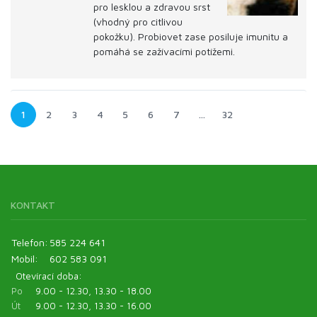
pro lesklou a zdravou srst
(vhodný pro citlivou
pokožku). Probiovet zase posiluje imunitu a
pomáhá se zažívacími potížemi.
1
2
3
4
5
6
7
…
32
KONTAKT
Telefon:
585 224 641
Mobil:
602 583 091
Otevírací doba:
Po
9.00 - 12.30, 13.30 - 18.00
Út
9.00 - 12.30, 13.30 - 16.00