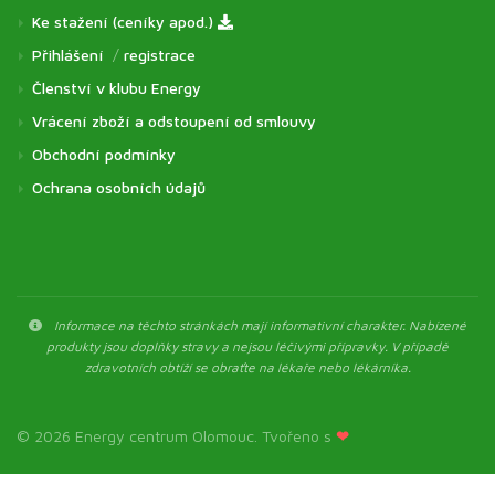
Ke stažení (ceníky apod.)
Přihlášení
/
registrace
Členství v klubu Energy
Vrácení zboží a odstoupení od smlouvy
Obchodní podmínky
Ochrana osobních údajů
Informace na těchto stránkách mají informativní charakter. Nabízené
produkty jsou doplňky stravy a nejsou léčivými přípravky. V případě
zdravotních obtíží se obraťte na lékaře nebo lékárníka.
© 2026 Energy centrum Olomouc. Tvořeno s
❤