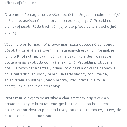
přicházejícím jarem.
O krémech Pentagramu lze všeobecně říci, že jsou mnohem silnější,
než se nezasvěcenému na první pohled zdají být. O Protektinu to
platí dvojnásob. Ráda bych vám jej proto představila z trochu jiné
stránky.
Všechny bioinformační přípravky mají nezanedbatelné schopnosti
působit kromě těla zároveň i na netělesných úrovních. Nejinak je
tomu u
Protektinu.
Svými účinky na psychiku a duši rozvazuje
pouta a vnáší svobodu do myšlenek i činů. Protektin probouzí a
posiluje tvořivost a fantazii, přináší originální a odvážné nápady a
nové netradiční způsoby řešení. Je tedy vhodný pro umělce,
spisovatele a vlastně vůbec všechny, kteří pracují hlavou a
nechtějí sklouznout do stereotypu.
Protektin
je ovšem velmi silný a charismatický přípravek a v
případech, kdy je kreativní energie blokována strachem nebo
potlačovanou zlostí či pocitem křivdy, působí jako mocný, citlivý, ale
nekompromisní harmonizátor.