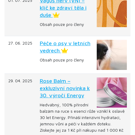
Vagus nerv (VN) –
01. 07. 2025
klíč ke zdraví těla i
duše
Obsah pouze pro členy
Péče o psy v letních
27. 06. 2025
vedrech
Obsah pouze pro členy
Rose Balm –
29. 04. 2025
exkluzivní novinka k
30. výročí Energy
Hedvábný, 100% přírodní
balzám na ruce s esencí růže vznikl k oslavě
30 let Energy. Přináší intenzivní hydrataci,
jemnou vůni a péči v každém doteku.
Získejte jej za 1 Kč při nákupu nad 1 000 Kč