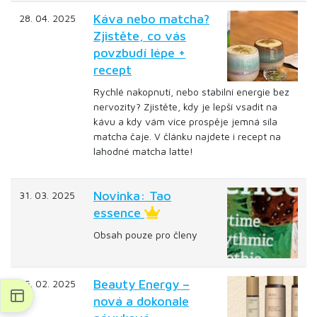
Káva nebo matcha?
28. 04. 2025
Zjistěte, co vás
povzbudí lépe +
recept
Rychlé nakopnutí, nebo stabilní energie bez
nervozity? Zjistěte, kdy je lepší vsadit na
kávu a kdy vám více prospěje jemná síla
matcha čaje. V článku najdete i recept na
lahodné matcha latte!
Novinka: Tao
31. 03. 2025
essence
Obsah pouze pro členy
Beauty Energy –
25. 02. 2025
nová a dokonale