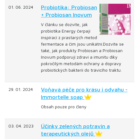
Probiotika: Probiosan
01. 06. 2024
+ Probiosan Inovum
V článku se dozvíte, jak
probiotika Energy čerpají
inspiraci z prastarých metod
fermentace a čím jsou unikátní.Dozvíte se
také, jak produkty Probiosan a Probiosan
Inovum podporují zdraví a imunitu díky
pokročilým metodám ochrany a dopravy
probiotických bakterií do trávicího traktu.
Voňavá péče pro krásu i odvahu -
29. 01. 2024
Immortelle soap
Obsah pouze pro členy
Účinky zelených potravin a
03. 04. 2023
terapeutických olejů