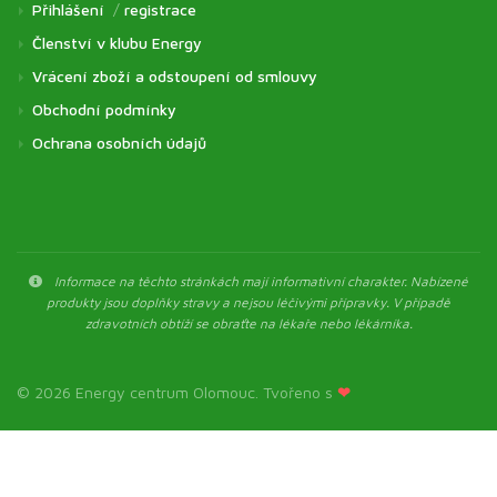
Přihlášení
/
registrace
Členství v klubu Energy
Vrácení zboží a odstoupení od smlouvy
Obchodní podmínky
Ochrana osobních údajů
Informace na těchto stránkách mají informativní charakter. Nabízené
produkty jsou doplňky stravy a nejsou léčivými přípravky. V případě
zdravotních obtíží se obraťte na lékaře nebo lékárníka.
© 2026 Energy centrum Olomouc. Tvořeno s
❤