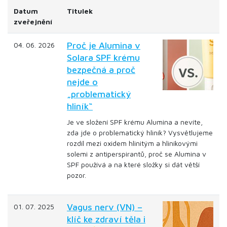
Datum
Titulek
zveřejnění
Proč je Alumina v
04. 06. 2026
Solara SPF krému
bezpečná a proč
nejde o
„problematický
hliník“
Je ve složení SPF krému Alumina a nevíte,
zda jde o problematický hliník? Vysvětlujeme
rozdíl mezi oxidem hlinitým a hliníkovými
solemi z antiperspirantů, proč se Alumina v
SPF používá a na které složky si dát větší
pozor.
Vagus nerv (VN) –
01. 07. 2025
klíč ke zdraví těla i