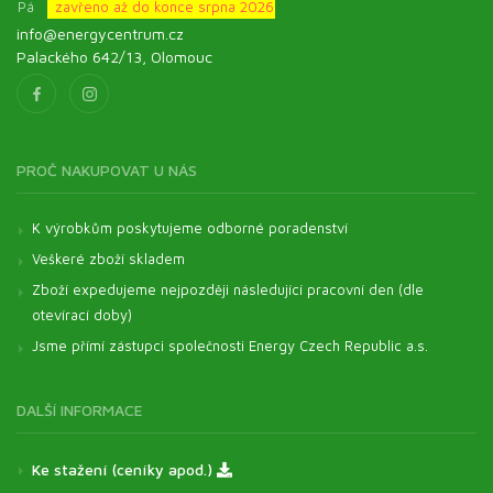
Pá
zavřeno až do konce srpna 2026
info@energycentrum.cz
Palackého 642/13, Olomouc
PROČ NAKUPOVAT U NÁS
K výrobkům poskytujeme odborné poradenství
Veškeré zboží skladem
Zboží expedujeme nejpozději následující pracovní den (dle
otevírací doby)
Jsme přímí zástupci společnosti Energy Czech Republic a.s.
DALŠÍ INFORMACE
Ke stažení (ceníky apod.)