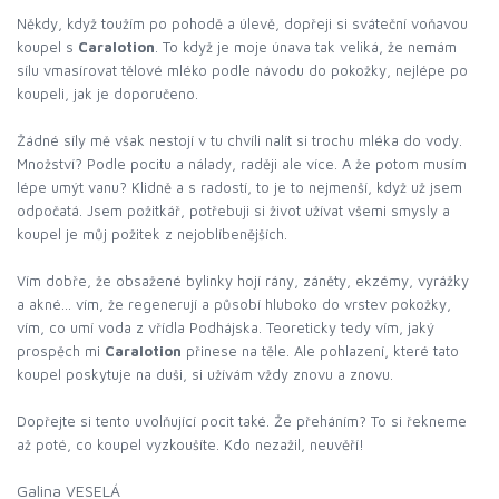
Někdy, když toužím po pohodě a úlevě, dopřeji si sváteční voňavou
koupel s
Caralotion
. To když je moje únava tak veliká, že nemám
sílu vmasírovat tělové mléko podle návodu do pokožky, nejlépe po
koupeli, jak je doporučeno.
Žádné síly mě však nestojí v tu chvíli nalít si trochu mléka do vody.
Množství? Podle pocitu a nálady, raději ale více. A že potom musím
lépe umýt vanu? Klidně a s radostí, to je to nejmenší, když už jsem
odpočatá. Jsem požitkář, potřebuji si život užívat všemi smysly a
koupel je můj požitek z nejoblíbenějších.
Vím dobře, že obsažené bylinky hojí rány, záněty, ekzémy, vyrážky
a akné... vím, že regenerují a působí hluboko do vrstev pokožky,
vím, co umí voda z vřídla Podhájska. Teoreticky tedy vím, jaký
prospěch mi
Caralotion
přinese na těle. Ale pohlazení, které tato
koupel poskytuje na duši, si užívám vždy znovu a znovu.
Dopřejte si tento uvolňující pocit také. Že přeháním? To si řekneme
až poté, co koupel vyzkoušíte. Kdo nezažil, neuvěří!
Galina VESELÁ