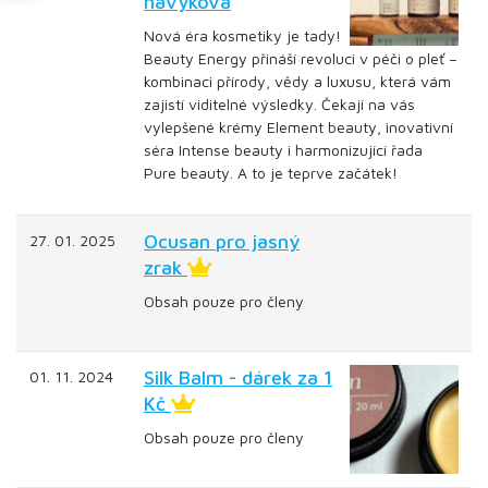
návyková
Nová éra kosmetiky je tady!
Beauty Energy přináší revoluci v péči o pleť –
kombinaci přírody, vědy a luxusu, která vám
zajistí viditelné výsledky. Čekají na vás
vylepšené krémy Element beauty, inovativní
séra Intense beauty i harmonizující řada
Pure beauty. A to je teprve začátek!
Ocusan pro jasný
27. 01. 2025
zrak
Obsah pouze pro členy
Silk Balm - dárek za 1
01. 11. 2024
Kč
Obsah pouze pro členy