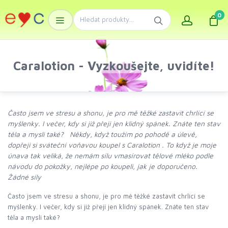
0
Caralotion - Vyzkoušejte, uvidíte!
Často jsem ve stresu a shonu, je pro mě těžké zastavit chrlící se
myšlenky. I večer, kdy si již přeji jen klidný spánek. Znáte ten stav
těla a mysli také? Někdy, když toužím po pohodě a úlevě,
dopřeji si sváteční voňavou koupel s Caralotion . To když je moje
únava tak veliká, že nemám sílu vmasírovat tělové mléko podle
návodu do pokožky, nejlépe po koupeli, jak je doporučeno.
Žádné síly
Často jsem ve stresu a shonu, je pro mě těžké zastavit chrlící se
myšlenky. I večer, kdy si již přeji jen klidný spánek. Znáte ten stav
těla a mysli také?