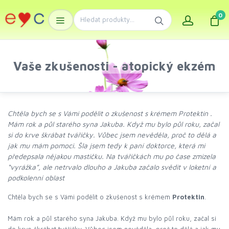
0
Vaše zkušenosti - atopický ekzém
Chtěla bych se s Vámi podělit o zkušenost s krémem Protektin .
Mám rok a půl starého syna Jakuba. Když mu bylo půl roku, začal
si do krve škrábat tvářičky. Vůbec jsem nevěděla, proč to dělá a
jak mu mám pomoci. Šla jsem tedy k paní doktorce, která mi
předepsala nějakou mastičku. Na tvářičkách mu po čase zmizela
“vyrážka”, ale netrvalo dlouho a Jakuba začalo svědit v loketní a
podkolenní oblast
Chtěla bych se s Vámi podělit o zkušenost s krémem
Protektin
.
Mám rok a půl starého syna Jakuba. Když mu bylo půl roku, začal si