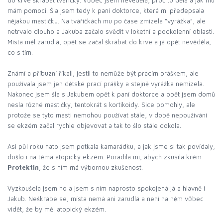
do krve škrábat tvářičky. Vůbec jsem nevěděla, proč to dělá a jak mu
mám pomoci. Šla jsem tedy k paní doktorce, která mi předepsala
nějakou mastičku. Na tvářičkách mu po čase zmizela “vyrážka”, ale
netrvalo dlouho a Jakuba začalo svědit v loketní a podkolenní oblasti.
Místa měl zarudlá, opět se začal škrábat do krve a já opět nevěděla,
co s tím.
Známí a příbuzní říkali, jestli to nemůže být pracím práškem, ale
používala jsem jen dětské prací prášky a stejně vyrážka nemizela.
Nakonec jsem šla s Jakubem opět k paní doktorce a opět jsem domů
nesla různé mastičky, tentokrát s kortikoidy. Sice pomohly, ale
protože se tyto masti nemohou používat stále, v době nepoužívání
se ekzém začal rychle objevovat a tak to šlo stále dokola.
Asi půl roku nato jsem potkala kamarádku, a jak jsme si tak povídaly,
došlo i na téma atopický ekzém. Poradila mi, abych zkusila krém
Protektin
, že s ním má výbornou zkušenost.
Vyzkoušela jsem ho a jsem s ním naprosto spokojená já a hlavně i
Jakub. Neškrábe se, místa nemá ani zarudlá a není na něm vůbec
vidět, že by měl atopický ekzém.