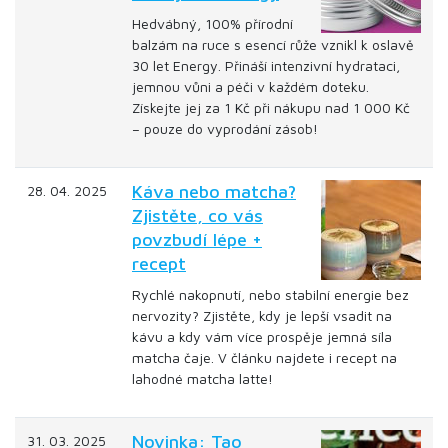
Hedvábný, 100% přírodní
balzám na ruce s esencí růže vznikl k oslavě
30 let Energy. Přináší intenzivní hydrataci,
jemnou vůni a péči v každém doteku.
Získejte jej za 1 Kč při nákupu nad 1 000 Kč
– pouze do vyprodání zásob!
Káva nebo matcha?
28. 04. 2025
Zjistěte, co vás
povzbudí lépe +
recept
Rychlé nakopnutí, nebo stabilní energie bez
nervozity? Zjistěte, kdy je lepší vsadit na
kávu a kdy vám více prospěje jemná síla
matcha čaje. V článku najdete i recept na
lahodné matcha latte!
Novinka: Tao
31. 03. 2025