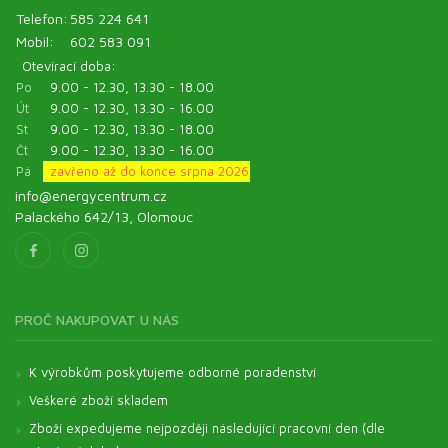
Telefon:
585 224 641
Mobil:
602 583 091
Otevírací doba:
Po
9.00 - 12.30, 13.30 - 18.00
Út
9.00 - 12.30, 13.30 - 16.00
St
9.00 - 12.30, 13.30 - 18.00
Čt
9.00 - 12.30, 13.30 - 16.00
Pá
zavřeno až do konce srpna 2026
info@energycentrum.cz
Palackého 642/13, Olomouc
PROČ NAKUPOVAT U NÁS
K výrobkům poskytujeme odborné poradenství
Veškeré zboží skladem
Zboží expedujeme nejpozději následující pracovní den (dle