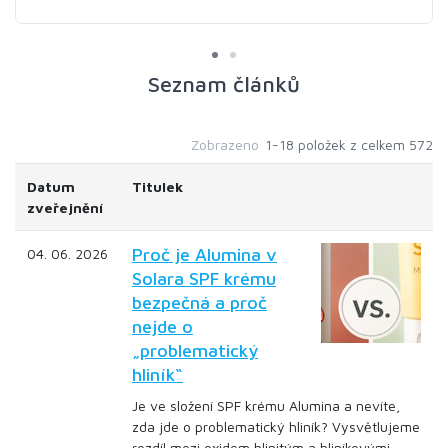
Seznam článků
Zobrazeno
1-18 položek z celkem 572
Datum
Titulek
zveřejnění
Proč je Alumina v
04. 06. 2026
Solara SPF krému
bezpečná a proč
nejde o
„problematický
hliník“
Je ve složení SPF krému Alumina a nevíte,
zda jde o problematický hliník? Vysvětlujeme
rozdíl mezi oxidem hlinitým a hliníkovými