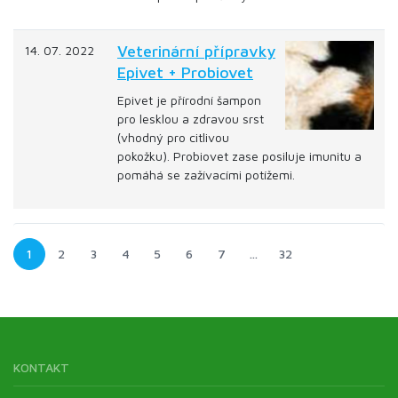
Veterinární přípravky
14. 07. 2022
Epivet + Probiovet
Epivet je přírodní šampon
pro lesklou a zdravou srst
(vhodný pro citlivou
pokožku). Probiovet zase posiluje imunitu a
pomáhá se zažívacími potížemi.
1
2
3
4
5
6
7
…
32
KONTAKT