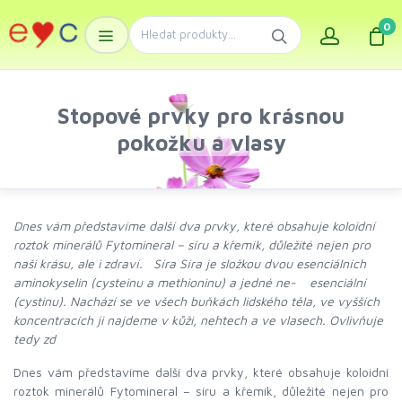
0
Stopové prvky pro krásnou
pokožku a vlasy
Dnes vám představíme další dva prvky, které obsahuje koloidní
roztok minerálů Fytomineral – síru a křemík, důležité nejen pro
naši krásu, ale i zdraví. Síra Síra je složkou dvou esenciálních
aminokyselin (cysteinu a methioninu) a jedné ne- esenciální
(cystinu). Nachází se ve všech buňkách lidského těla, ve vyšších
koncentracích ji najdeme v kůži, nehtech a ve vlasech. Ovlivňuje
tedy zd
Dnes vám představíme další dva prvky, které obsahuje koloidní
roztok minerálů Fytomineral – síru a křemík, důležité nejen pro