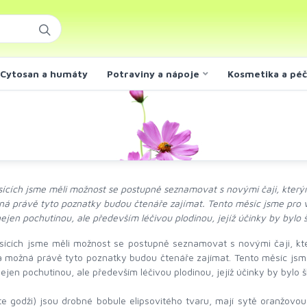
Cytosan a humáty
Potraviny a nápoje
Kosmetika a pé
ících jsme měli možnost se postupně seznamovat s novými čaji, kterými
á právě tyto poznatky budou čtenáře zajímat. Tento měsíc jsme pro vás
nejen pochutinou, ale především léčivou plodinou, jejíž účinky by bylo
ících jsme měli možnost se postupně seznamovat s novými čaji, kter
 a možná právě tyto poznatky budou čtenáře zajímat. Tento měsíc jsme 
ejen pochutinou, ale především léčivou plodinou, jejíž účinky by bylo 
ěte godži) jsou drobné bobule elipsovitého tvaru, mají sytě oranžovou