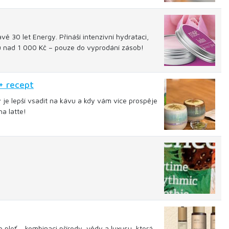
ě 30 let Energy. Přináší intenzivní hydrataci,
pu nad 1 000 Kč – pouze do vyprodání zásob!
+ recept
y je lepší vsadit na kávu a kdy vám více prospěje
a latte!
 pleť – kombinaci přírody, vědy a luxusu, která