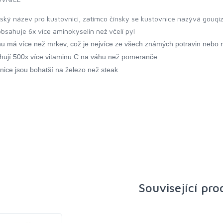
nský název pro kustovnici, zatímco čínsky se kustovnice nazývá gouqizi
bsahuje 6x více aminokyselin než včelí pyl
nu má více než mrkev, což je nejvíce ze všech známých potravin nebo
r
hují 500x více vitaminu C na váhu než pomeranče
nice jsou bohatší na železo než steak
Související pr