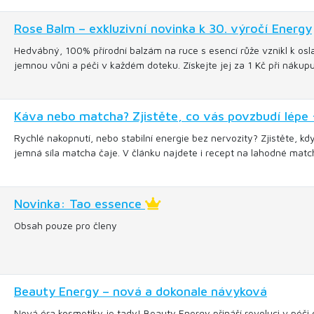
Rose Balm – exkluzivní novinka k 30. výročí Energy
Hedvábný, 100% přírodní balzám na ruce s esencí růže vznikl k oslav
jemnou vůni a péči v každém doteku. Získejte jej za 1 Kč při náku
Káva nebo matcha? Zjistěte, co vás povzbudí lépe 
Rychlé nakopnutí, nebo stabilní energie bez nervozity? Zjistěte, kd
jemná síla matcha čaje. V článku najdete i recept na lahodné match
Novinka: Tao essence
Obsah pouze pro členy
Beauty Energy – nová a dokonale návyková
Nová éra kosmetiky je tady! Beauty Energy přináší revoluci v péči o