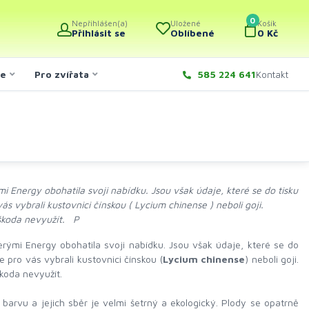
0
Nepřihlášen(a)
Uložené
Košík
Přihlásit se
Oblíbené
0 Kč
če
Pro zvířata
585 224 641
Kontakt
 Energy obohatila svoji nabídku. Jsou však údaje, které se do tisku
 vybrali kustovnici čínskou ( Lycium chinense ) neboli goji.
 škoda nevyužít. P
ými Energy obohatila svoji nabídku. Jsou však údaje, které se do
pro vás vybrali kustovnici čínskou (
Lycium chinense
) neboli goji.
škoda nevyužít.
 barvu a jejich sběr je velmi šetrný a ekologický. Plody se opatrně