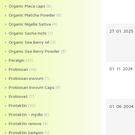
Organic Maca caps
(8)
Organic Matcha Powder
(8)
Organic Nigella Sativa
(4)
27. 01. 2025
Organic Sacha Inchi
(7)
Organic Sea Berry oil
(3)
Organic Sea Berry Powder
(8)
Peralgin
(25)
01. 11. 2024
Probiosan
(39)
Probiosan inovum
(1)
Probiosan Inovum Caps
(8)
Probiovet
(7)
Protektin
(35)
01. 06. 2024
Protektin - mýdlo
(6)
Protektin renove
(4)
Protektin šampon
(1)