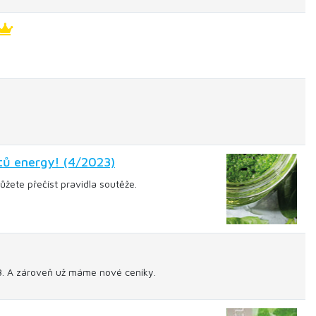
tů energy! (4/2023)
žete přečíst pravidla soutěže.
23. A zároveň už máme nové ceníky.