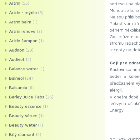
Artrin
(55)
setřesou na pla
Mohou se konzu
Artrin - mýdlo
(5)
Nejsou příliš b
Artrin balm
(1)
Pokud vám křu
během několika
Artrin renove
(3)
Goji můžete pov
Artrin šampon
(1)
stromu lapacho
recepty najdete
Audiron
(23)
Audivet
(2)
Goji pro zdra
Balance water
(1)
Kust
ovnice nem
beder a koleno
Balneol
(24)
předčasném výr
Balsamio
(6)
alergii.
Barley Juice Tabs
(25)
V dnešní době 
léčivých účink
Beauty essence
(1)
Energy.
Beauty sérum
(1)
Beauty water
(1)
Bílý diamant
(5)
BOHATÁ KUST