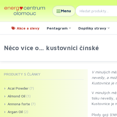
Menu
Akce a slevy
Pentagram
Doplňky stravy
Něco více o… kustovnici čínské
V minulých měs
PRODUKTY S ČLÁNKY
nevešly, a možn
Kustovnice je 
Acai Powder
(7)
V minulých měs
Almond Oil
(1)
tisku nevešly,
Kustovnice je n
Annona forte
(7)
Argan Oil
(2)
Plody goji (čt