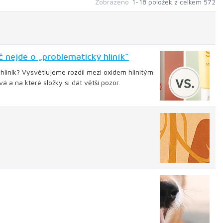
Zobrazeno
1-18 položek z celkem 572
 nejde o „problematický hliník“
hliník? Vysvětlujeme rozdíl mezi oxidem hlinitým
á a na které složky si dát větší pozor.