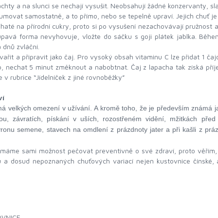
chty a na slunci se nechají vysušit. Neobsahují žádné konzervanty, slad
movat samostatně, a to přímo, nebo se tepelně upraví. Jejich chuť j
ohaté na přírodní cukry, proto si po vysušení nezachovávají pružnost a
pavá forma nevyhovuje, vložte do sáčku s goji plátek jablka. Běhe
 dnů zvláční.
ařit a připravit jako čaj. Pro vysoký obsah vitaminu C lze přidat 1 čaj
, nechat 5 minut změknout a nabobtnat. Čaj z lapacha tak získá příj
 v rubrice “Jídelníček z jiné rovnoběžky”
ví
á velkých omezení v užívání. A kromě toho, že je především známá jako
u, závratích, pískání v uších, rozostřeném vidění, mžitkách před
onu semene, stavech na omdlení z prázdnoty jater a při kašli z prázd
máme sami možnost pečovat preventivně o své zdraví, proto věřím, 
ů a dosud nepoznaných chuťových variací nejen kustovnice čínské, a
OVNICE