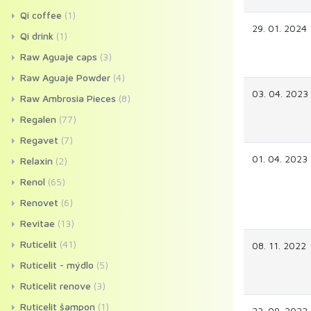
Qi coffee
(1)
29. 01. 2024
Qi drink
(1)
Raw Aguaje caps
(3)
Raw Aguaje Powder
(4)
03. 04. 2023
Raw Ambrosia Pieces
(8)
Regalen
(77)
Regavet
(7)
01. 04. 2023
Relaxin
(2)
Renol
(65)
Renovet
(6)
Revitae
(13)
Ruticelit
(41)
08. 11. 2022
Ruticelit - mýdlo
(5)
Ruticelit renove
(3)
Ruticelit šampon
(1)
23. 09. 2022