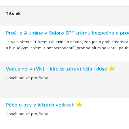
Titulek
Proč je Alumina v Solara SPF krému bezpečná a proč
Je ve složení SPF krému Alumina a nevíte, zda jde o problematický 
a hliníkovými solemi z antiperspirantů, proč se Alumina v SPF použív
Vagus nerv (VN) – klíč ke zdraví těla i duše
Obsah pouze pro členy
Péče o psy v letních vedrech
Obsah pouze pro členy