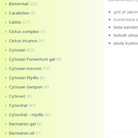
Biotermal
(23)
goji je japo
Caralotion
(6)
kustovnice o
Celitin
(27)
beta-karote
Cistus complex
(1)
bobule obsa
Cistus incanus
(4)
plody kustov
Cytosan
(63)
Cytosan Fomentum gel
(8)
Cytosan Inovum
(11)
Cytosan Mýdlo
(6)
Cytosan šampon
(4)
Cytovet
(4)
Cytovital
(43)
Cytovital - mýdlo
(6)
Dermaton gel
(6)
Dermaton oil
(7)