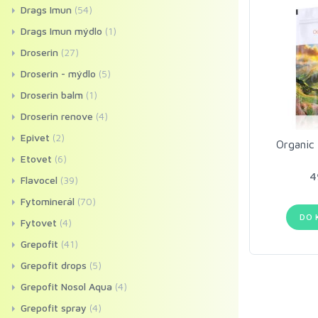
Drags Imun
(54)
Drags Imun mýdlo
(1)
Droserin
(27)
Droserin - mýdlo
(5)
Droserin balm
(1)
Droserin renove
(4)
Epivet
(2)
Organic
Etovet
(6)
4
Flavocel
(39)
Fytominerál
(70)
DO 
Fytovet
(4)
Grepofit
(41)
Grepofit drops
(5)
Grepofit Nosol Aqua
(4)
Grepofit spray
(4)