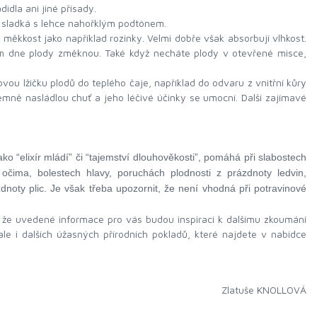
idla ani jiné přísady.
e sladká s lehce nahořklým podtónem.
 měkkost jako například rozinky. Velmi dobře však absorbují vlhkost.
m dne plody změknou. Také když necháte plody v otevřené misce,
ovou lžičku plodů do teplého čaje, například do odvaru z vnitřní kůry
emně nasládlou chuť a jeho léčivé účinky se umocní. Další zajímavé
 “elixír mládí” či “tajemství dlouhověkosti”, pomáhá při slabostech
 očima, bolestech hlavy, poruc
h
ách plodnosti z prázdnoty ledvin,
noty plic. Je však třeba upozornit, že není vhodná při potravinové
že uvedené informace pro vás budou inspirací k dalšímu zkoumání
le i dalších úžasných přírodních pokladů, které najdete v nabídce
Zlatuše KNOLLOVÁ