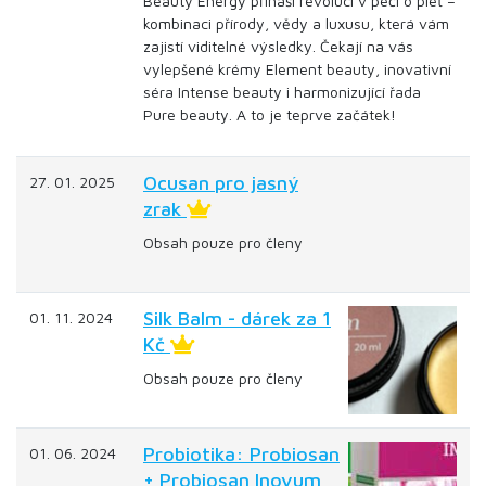
Beauty Energy přináší revoluci v péči o pleť –
kombinaci přírody, vědy a luxusu, která vám
zajistí viditelné výsledky. Čekají na vás
vylepšené krémy Element beauty, inovativní
séra Intense beauty i harmonizující řada
Pure beauty. A to je teprve začátek!
Ocusan pro jasný
27. 01. 2025
zrak
Obsah pouze pro členy
Silk Balm - dárek za 1
01. 11. 2024
Kč
Obsah pouze pro členy
Probiotika: Probiosan
01. 06. 2024
+ Probiosan Inovum