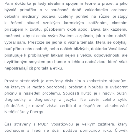
Paní doktorka je tedy ideálním spojením teorie a praxe, a jako
bývalá primářka a v současné době zakladatelka ordinace
celostní medicíny podává ucelený pohled na různé přístupy
k řešení situací vzniklých karmickým zatížením, vlastním
přístupem k životu, působením okolí apod. Dává tak každému
možnost, aby si cestu svým životem a způsob,
j
ak s ním naloží,
vybral sám. Přestože se jedná o vážná témata, která se dotýkají
buď přímo nás osobně, nebo našich blízkých, doktorka Vosátková
přistupuje k probíraným látkám nejen s velkou odpovědností, ale
i vytříbeným smyslem pro humor a lehkou nadsázk
ou, které však
nepostrádají cit pro takt a etiku.
Prostor přednášek je otevřený diskusím a konkrétním případům,
na kterých je možno podrobněji probrat a hlouběji si uvědomit
příčinu a následek problému. Součástí kurzů je i nácvik pulzní
diagnostiky a diagnostiky z jazyka. Na závěr celého cyklu
přednášek je možné získat certifikát o úspěšném absolvování
Nedělní školy Energy.
Čas strávený s MUDr. Vosátkovou je velkým zážitkem, který
obohacuje a hladí na duši, podává pomocnou ruku. Člověk