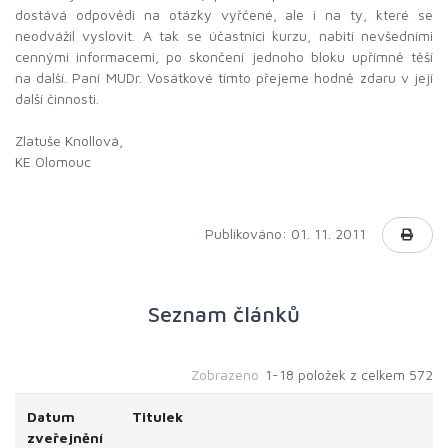
dostává odpovědi na otázky vyřčené, ale i na ty, které se
neodvážil vyslovit. A tak se účastníci kurzu, nabití nevšedními
cennými informacemi, po skončení jednoho bloku upřímně těší
na další. Paní MUDr. Vosátkové tímto přejeme hodně zdaru v její
další činnosti.
Zlatuše Knollová,
KE Olomouc
Publikováno: 01. 11. 2011
Seznam článků
Zobrazeno
1-18 položek z celkem 572
Datum
Titulek
zveřejnění