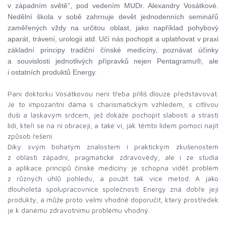
v západním světě”, pod vedením MUDr. Alexandry Vosátkové.
Nedělní škola v sobě zahrnuje devět jednodenních seminářů
zaměřených vždy na určitou oblast, jako například pohybový
aparát, trávení, urologii atd. Učí nás pochopit a uplatňovat v praxi
základní principy tradiční čínské medicíny, poznávat účinky
a souvislosti jednotlivých přípravků nejen Pentagramu®, ale
i ostatních p
r
oduktů Energy.
Paní doktorku Vosátkovou není třeba příliš dlouze představovat.
Je to impozantní dáma s charismatickým vzhledem, s citlivou
duší a laskavým srdcem, jež dokáže pochopit slabosti a strasti
lidí, kteří se na ni obracejí, a také ví, jak těmto lidem pomoci najít
způsob řešení.
Díky svým bohatým znalostem i praktickým zkušenostem
z oblasti západní, pragmatické zdravovědy, ale i ze studia
a aplikace principů čínské medicíny je schopna vidět problém
z různých úhlů pohledu, a použít tak více metod. A jako
dlouholetá spolupracovnice společnosti Energy zná dobře její
produkty, a může proto velmi vhodně doporučit, který prostředek
je k danému zdravotnímu problému vhodný.