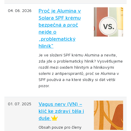
Proč je Alumina v
04. 06. 2026
Solara SPF krému
bezpečná a proč
nejde o
„problematický
hliník“
Je ve složení SPF krému Alumina a nevíte,
zda jde o problematický hliník? Vysvětlujeme
rozdíl mezi oxidem hlinitým a hliníkovými
solemi z antiperspirantů, proč se Alumina v
SPF používá a na které složky si dát větší
pozor.
Vagus nerv (VN) –
01. 07. 2025
klíč ke zdraví těla i
duše
Obsah pouze pro členy