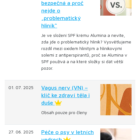
bezpečná a proč
nejde o
„problematický
hliník“
Je ve složení SPF krému Alumina a nevíte,
zda jde o problematický hliník? Vysvětlujeme
rozdíl mezi oxidem hlinitým a hliníkovými
solemi z antiperspirantů, proč se Alumina v
SPF používá a na které složky si dát větší
pozor.
Vagus nerv (VN) –
01. 07. 2025
klíč ke zdraví těla i
duše
Obsah pouze pro členy
Péče o psy v letních
27. 06. 2025
vedrech