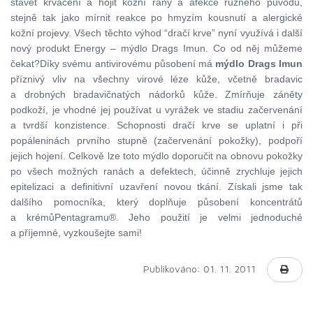
stavět krvácení a hojit kožní rány a afekce různého původu,
stejně tak jako mírnit reakce
p
o hmyzím kousnutí a alergické
kožní projevy. Všech těchto výhod “dračí krve” nyní využívá i další
nový produkt Energy – mýdlo Drags Imun. Co od něj můžeme
čekat?Díky svému antivirovému působení má
mýdlo Drags Imun
příznivý vliv na všechny virové léze kůže
,
včetně bradavic
a drobných bradavičnatých nádorků kůže. Zmírňuje záněty
podkoží, je vhodné jej používat u vyrážek ve stadiu začervenání
a tvrdší konzistence. Schopnosti dračí krve se uplatní i při
popáleninách prvního stupně (začervenání pokožky), podpoř
í
jejich hojení. Celkově lze toto mýdlo doporučit na obnovu pokožky
po všech možných ranách a defektech, účinně zrychluje jejich
epitelizaci a definitivní uzavření novou tkání. Získali jsme tak
dalšího pomocníka, který doplňuje působení koncentrátů
a krémů
Pentagramu®. Jeho použití je velmi jednoduché
a příjemné, vyzkoušejte sami!
Publikováno: 01. 11. 2011