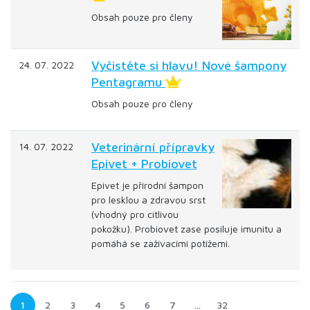
Obsah pouze pro členy
Vyčistěte si hlavu! Nové šampony
24. 07. 2022
Pentagramu
Obsah pouze pro členy
Veterinární přípravky
14. 07. 2022
Epivet + Probiovet
Epivet je přírodní šampon
pro lesklou a zdravou srst
(vhodný pro citlivou
pokožku). Probiovet zase posiluje imunitu a
pomáhá se zažívacími potížemi.
1
2
3
4
5
6
7
…
32