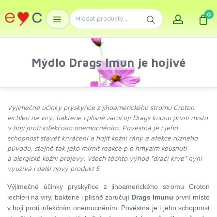
0
Mýdlo Drags Imun je hojivé
Výjimečné účinky pryskyřice z jihoamerického stromu Croton
lechleri na viry, bakterie i plísně zaručují Drags Imunu první místo
v boji proti infekčním onemocněním. Pověstná je i jeho
schopnost stavět krvácení a hojit kožní rány a afekce různého
původu, stejně tak jako mírnit reakce p o hmyzím kousnutí
a alergické kožní projevy. Všech těchto výhod “dračí krve” nyní
využívá i další nový produkt E
Výjimečné účinky pryskyřice z jihoamerického stromu Croton
lechleri na viry, bakterie i plísně zaručují
Drags Imunu
první místo
v boji proti infekčním onemocněním. Pověstná je i jeho schopnost