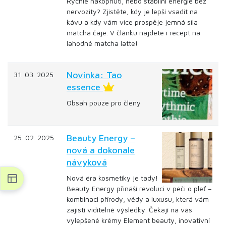
Rychlé nakopnutí, nebo stabilní energie bez
nervozity? Zjistěte, kdy je lepší vsadit na
kávu a kdy vám více prospěje jemná síla
matcha čaje. V článku najdete i recept na
lahodné matcha latte!
Novinka: Tao
31. 03. 2025
essence
Obsah pouze pro členy
Beauty Energy –
25. 02. 2025
nová a dokonale
návyková
Nová éra kosmetiky je tady!
Beauty Energy přináší revoluci v péči o pleť –
kombinaci přírody, vědy a luxusu, která vám
zajistí viditelné výsledky. Čekají na vás
vylepšené krémy Element beauty, inovativní