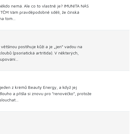
i někdo nemá. Ale co to vlastně je? IMUNITA NÁS
k TČM Vám pravděpodobně sdělí, že čínská
 na tom…
 většinou postihuje kůži a je „jen“ vadou na
oubů (psoriatická artritida). V některých,
dlupování…
 jeden z krémů Beauty Energy, a když jej
louho a přišla si znovu pro “renovéčko”, protože
oslouchat…