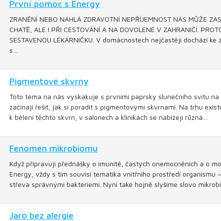
První pomoc s Energy
ZRANĚNÍ NEBO NÁHLÁ ZDRAVOTNÍ NEPŘÍJEMNOST NÁS MŮŽE ZAST
CHATĚ, ALE I PŘI CESTOVÁNÍ A NA DOVOLENÉ V ZAHRANIČÍ. PRO
SESTAVENOU LÉKÁRNIČKU. V domácnostech nejčastěji dochází ke zra
s…
Pigmentové skvrny
Toto téma na nás vyskakuje s prvními paprsky slunečního svitu na 
začínají řešit, jak si poradit s pigmentovými skvrnami. Na trhu exi
k bělení těchto skvrn, v salonech a klinikách se nabízejí různá…
Fenomén mikrobiomu
Když připravuji přednášky o imunitě, častých onemocněních a o mož
Energy, vždy s tím souvisí tematika vnitřního prostředí organismu – 
střeva správnými bakteriemi. Nyní také hojně slyšíme slovo mikro
Jaro bez alergie