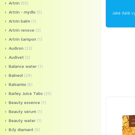
Artrin
(55)
Artrin - mýdlo
(5)
Jaké další v
Artrin balm
(1)
Artrin renove
(3)
Artrin šampon
(1)
Audiron
(23)
Audivet
(2)
Balance water
(1)
Balneol
(24)
Balsamio
(6)
Barley Juice Tabs
(25)
Beauty essence
(1)
Beauty sérum
(1)
Beauty water
(1)
Bílý diamant
(5)