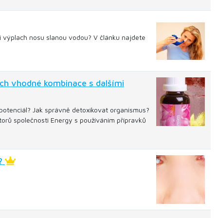
sili výplach nosu slanou vodou? V článku najdete
ich vhodné kombinace s dalšími
h potenciál? Jak správně detoxikovat organismus?
ktorů společnosti Energy s používáním přípravků
l?