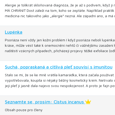
Alergie je tolikrát skloňovaná diagnóza, že je až s podivem, když j
MÁ CHRÁNIT Dost záleží na tom, koho se zeptáte. Například prakti
medicína nic takového jako „alergie“ nezná. Ale západní ano, a má
Lupénka
Psoriáza není vždy jen kožní problém I když psoriáza neboli lupénka
kráse, může vést také k onemocnění nehtů či vážnějšímu zasažení kl
naštěstí vzácných případech, přicházejí projevy těžké exfoliace (o
Suchá, popraskaná a citlivá pleť souvisí s imunitou
Stalo se mi, že se ke mně vrátila kamarádka, která začala používat
vypotřebovala, koupila si nějaký běžný kosmetický krém. Netrvalo d
její pleť jí jasně dala najevo svou nespokojenost. A proto je fajn p
Seznamte se, prosím: Cistus incanus
Obsah pouze pro členy