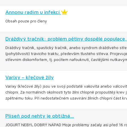
Annonu radím u infekcí
Obsah pouze pro členy
Dráždivý tračník: problém pětiny dospělé populace
Dráždivý tračník, spastický tračník, anebo syndrom dráždivého stře
(pohyblivosti) trávicího traktu, především tlustého střeva. Projevu
střevním diskomfortem, tj. pocitem nafouknutí, častějšími nutkavým
Varixy – křečové žíly
Varixy (křečové žíly) jsou ve svojí podstatě vakovitá anebo válcovi
chlopní. Za normálních okolností tyto žilní chlopně propouštějí krev
zpětnému toku. Při nedostatečném uzavírání žilních chlopní část k
Plíseň pod nehty je obtížná…
JOGURT NEBYL DOBRÝ NÁPAD Moje problémy začaly asi před 16 roky 