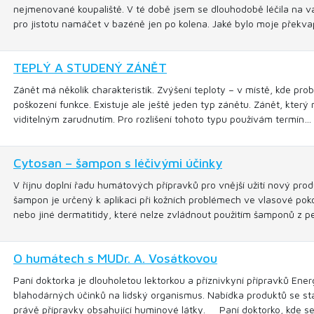
nejmenované koupaliště. V té době jsem se dlouhodobě léčila na vag
pro jistotu namáčet v bazéně jen po kolena. Jaké bylo moje překva
TEPLÝ A STUDENÝ ZÁNĚT
Zánět má několik charakteristik. Zvýšení teploty – v místě, kde prob
poškození funkce. Existuje ale ještě jeden typ zánětu. Zánět, který
viditelným zarudnutím. Pro rozlišení tohoto typu používám termín…
Cytosan – šampon s léčivými účinky
V říjnu doplní řadu humátových přípravků pro vnější užití nový pro
šampon je určený k aplikaci při kožních problémech ve vlasové pok
nebo jiné dermatitidy, které nelze zvládnout použitím šamponů z
O humátech s MUDr. A. Vosátkovou
Paní doktorka je dlouholetou lektorkou a příznivkyní přípravků Ener
blahodárných účinků na lidský organismus. Nabídka produktů se stál
právě přípravky obsahující huminové látky. Paní doktorko, kde s