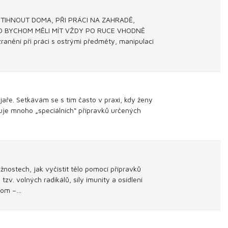
IHNOUT DOMA, PŘI PRÁCI NA ZAHRADĚ,
TO BYCHOM MĚLI MÍT VŽDY PO RUCE VHODNĚ
nění při práci s ostrými předměty, manipulaci
jaře. Setkávám se s tím často v praxi, kdy ženy
stuje mnoho „speciálních“ přípravků určených
nostech, jak vyčistit tělo pomocí přípravků
tzv. volných radikálů, síly imunity a osídlení
biom –…