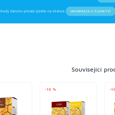
ýhody členství přináší zjistíte na stránce
INFORMACE O ČLENSTVÍ
Související pr
-10 %
-1