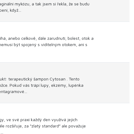
inální mykózu, a tak jsem si řekla, že se budu
pení, když…
íhá, anebo celkově, dále zarudnutí, bolest, otok a
 nemusí být spojený s viditelným otokem, ani s
dukt: terapeutický šampon Cytosan . Tento
ožce. Pokud vás trápí lupy, ekzémy, lupénka
 pentagramové…
gy, ve své praxi každý den využívá jejich
e rozšiřuje, za “zlatý standard” ale považuje
e…