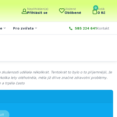
0
Nepřihlášen(a)
Uložené
Košík
Přihlásit se
Oblíbené
0 Kč
če
Pro zvířata
585 224 641
Kontakt
ušenosti udělala několikrát. Tentokrát to bylo o to příjemnější, že
ěkolika lety otěhotněla, měla již dříve značné zdravotní problémy.
 a trpěla často
SIT