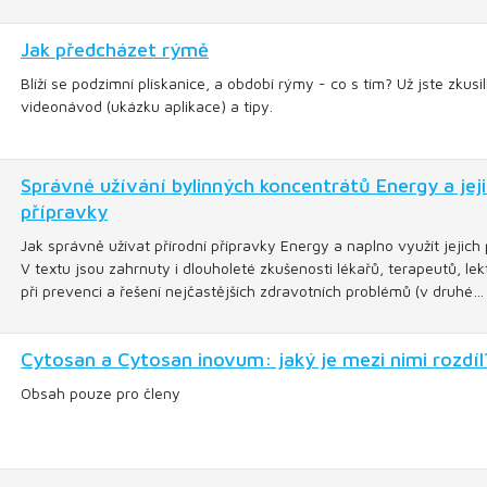
Jak předcházet rýmě
Blíží se podzimní plískanice, a období rýmy - co s tím? Už jste zku
videonávod (ukázku aplikace) a tipy.
Správné užívání bylinných koncentrátů Energy a jej
přípravky
Jak správně užívat přírodní přípravky Energy a naplno využít jejic
V textu jsou zahrnuty i dlouholeté zkušenosti lékařů, terapeutů, le
při prevenci a řešení nejčastějších zdravotních problémů (v druhé…
Cytosan a Cytosan inovum: jaký je mezi nimi rozdí
Obsah pouze pro členy