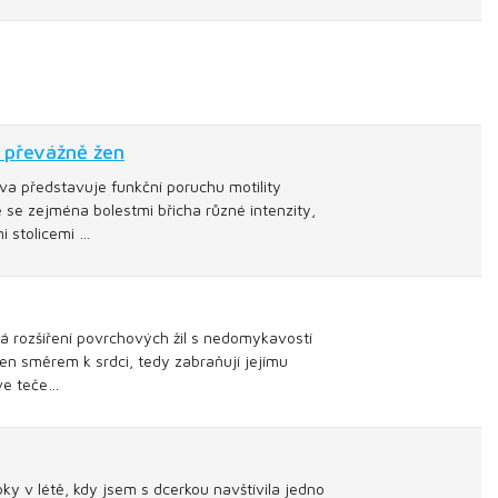
, převážně žen
va představuje funkční poruchu motility
je se zejména bolestmi břicha různé intenzity,
i stolicemi …
tá rozšíření povrchových žil s nedomykavostí
 jen směrem k srdci, tedy zabraňují jejímu
rve teče…
v létě, kdy jsem s dcerkou navštívila jedno