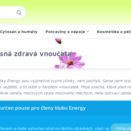
Cytosan a humáty
Potraviny a nápoje
Kosmetika a pé
ásná zdravá vnoučata
ky Energy jsou výjimečné svými účinky, není pochyb. Sama jsem tyto zk
 nejbližší, a to ještě o narození vnoučátek. Moje snacha, která před n
likrát záněty močových cesta močového měchýře, měla zažívací obtíže
 určen pouze pro členy klubu Energy
členem a máte vytvořen účet na těchto stránkách, stačí se
PŘIHLÁ