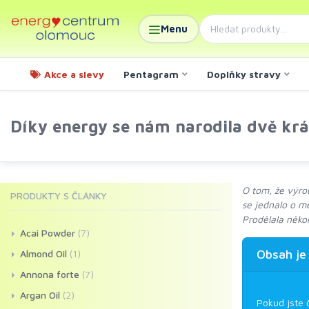
Menu
Akce a slevy
Pentagram
Doplňky stravy
Díky energy se nám narodila dvě kr
O tom, že výrob
PRODUKTY S ČLÁNKY
se jednalo o mé
Prodělala něko
Acai Powder
(7)
Obsah je
Almond Oil
(1)
Annona forte
(7)
Argan Oil
(2)
Pokud jste 