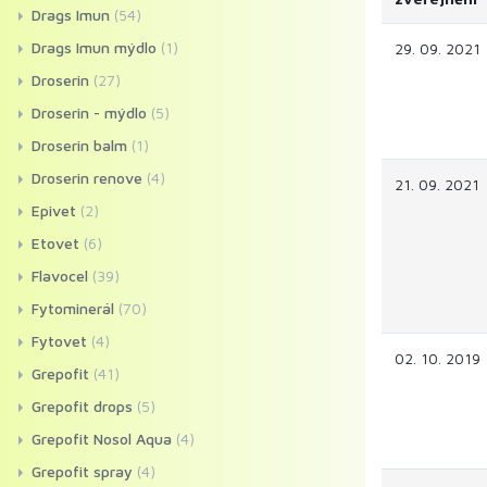
Drags Imun
(54)
Drags Imun mýdlo
(1)
29. 09. 2021
Droserin
(27)
Droserin - mýdlo
(5)
Droserin balm
(1)
Droserin renove
(4)
21. 09. 2021
Epivet
(2)
Etovet
(6)
Flavocel
(39)
Fytominerál
(70)
Fytovet
(4)
02. 10. 2019
Grepofit
(41)
Grepofit drops
(5)
Grepofit Nosol Aqua
(4)
Grepofit spray
(4)