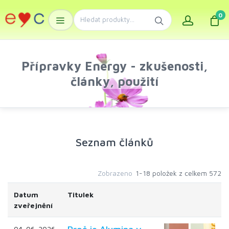
0
Přípravky Energy - zkušenosti,
články, použití
Seznam článků
Zobrazeno
1-18 položek z celkem 572
Datum
Titulek
zveřejnění
04. 06. 2026