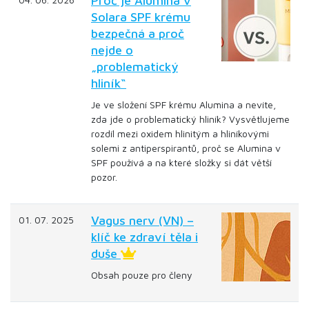
Proč je Alumina v
Solara SPF krému
bezpečná a proč
nejde o
„problematický
hliník“
Je ve složení SPF krému Alumina a nevíte,
zda jde o problematický hliník? Vysvětlujeme
rozdíl mezi oxidem hlinitým a hliníkovými
solemi z antiperspirantů, proč se Alumina v
SPF používá a na které složky si dát větší
pozor.
Vagus nerv (VN) –
01. 07. 2025
klíč ke zdraví těla i
duše
Obsah pouze pro členy