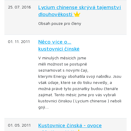
Lycium chinense skrývá tajemství
25. 07. 2016
dlouhověkosti
Obsah pouze pro členy
Něco více o…
01. 11. 2011
kustovnici čínské
V minulých měsících jsme
měli možnost se postupně
seznamovat s novými čaji,
kterými Energy obohatila svoji nabídku. Jsou
však údaje, které se do tisku nevešly, a
možná právě tyto poznatky budou čtenáře
zajímat. Tento měsíc jsme pro vás vybrali
kustovnici čínskou ( Lycium chinense ) neboli
goji.…
Kustovnice čínská - ovoce
01. 05. 2011