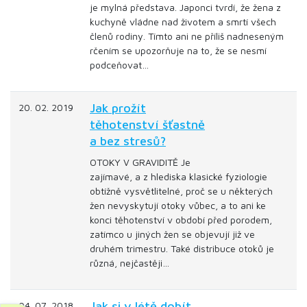
je mylná představa. Japonci tvrdí, že žena z
kuchyně vládne nad životem a smrtí všech
členů rodiny. Tímto ani ne příliš nadneseným
rčením se upozorňuje na to, že se nesmí
podceňovat…
Jak prožít
20. 02. 2019
těhotenství šťastně
a bez stresů?
OTOKY V GRAVIDITĚ Je
zajímavé, a z hlediska klasické fyziologie
obtížně vysvětlitelné, proč se u některých
žen nevyskytují otoky vůbec, a to ani ke
konci těhotenství v období před porodem,
zatímco u jiných žen se objevují již ve
druhém trimestru. Také distribuce otoků je
různá, nejčastěji…
Jak si v létě dobít
04. 07. 2018