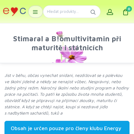
0
Stimaral a B!omultivitamin při
maturitě i státnicích
Jíst v běhu, občas vynechat snídani, nezdržovat se s polévkou
ve školní jídelně a někdy se nenajíst vůbec. Nesprávný, nebo
žádný pitný režim. Náročný školní nebo studijní program a hodiny
práce na počítači. To patří ke způsobu života mnoha studentů,
obzvlášť když se připravují na přijímací zkoušky, maturitu či
státnice. A když se chtějí najíst, koupí si nezdravé jídlo
s nadbytkem sacharidů, tuků a
Obsah je určen pouze pro členy klubu Energy