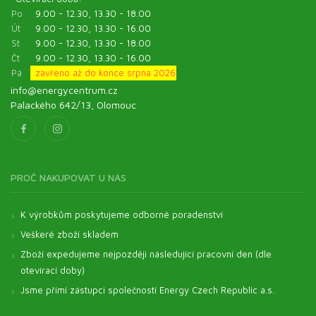
Po
9.00 - 12.30, 13.30 - 18.00
Út
9.00 - 12.30, 13.30 - 16.00
St
9.00 - 12.30, 13.30 - 18.00
Čt
9.00 - 12.30, 13.30 - 16.00
Pá
zavřeno až do konce srpna 2026
info@energycentrum.cz
Palackého 642/13, Olomouc
PROČ NAKUPOVAT U NÁS
K výrobkům poskytujeme odborné poradenství
Veškeré zboží skladem
Zboží expedujeme nejpozději následující pracovní den (dle
otevírací doby)
Jsme přímí zástupci společnosti Energy Czech Republic a.s.