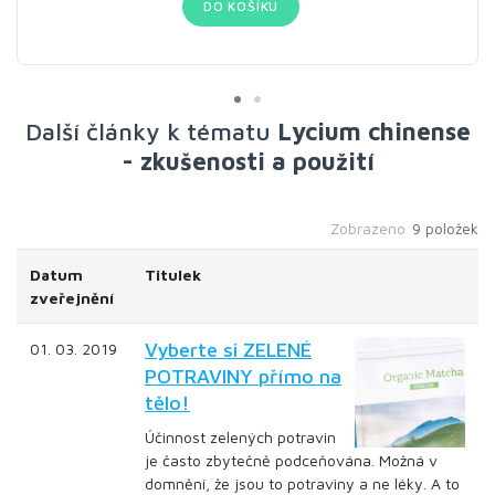
DO KOŠÍKU
Další články k tématu
Lycium chinense
- zkušenosti a použití
Zobrazeno
9 položek
Datum
Titulek
zveřejnění
Vyberte si ZELENÉ
01. 03. 2019
POTRAVINY přímo na
tělo!
Účinnost zelených potravin
je často zbytečně podceňována. Možná v
domnění, že jsou to potraviny a ne léky. A to