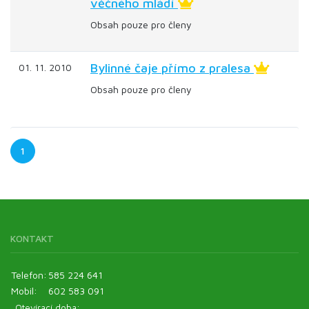
věčného mládí
Obsah pouze pro členy
Bylinné čaje přímo z pralesa
01. 11. 2010
Obsah pouze pro členy
1
KONTAKT
Telefon:
585 224 641
Mobil:
602 583 091
Otevírací doba: