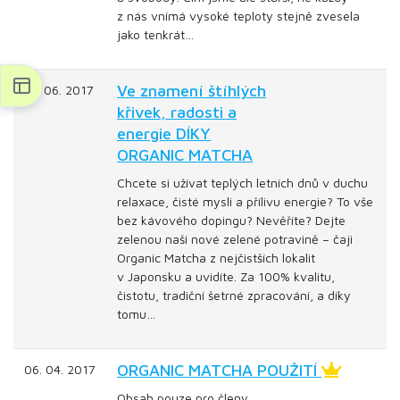
z nás vnímá vysoké teploty stejně zvesela
jako tenkrát…
Ve znamení štíhlých
19. 06. 2017
křivek, radosti a
energie DÍKY
ORGANIC MATCHA
Chcete si užívat teplých letních dnů v duchu
relaxace, čisté mysli a přílivu energie? To vše
bez kávového dopingu? Nevěříte? Dejte
zelenou naší nové zelené potravině – čaji
Organic Matcha z nejčistších lokalit
v Japonsku a uvidíte. Za 100% kvalitu,
čistotu, tradiční šetrné zpracování, a díky
tomu…
ORGANIC MATCHA POUŽITÍ
06. 04. 2017
Obsah pouze pro členy