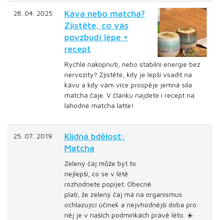
Káva nebo matcha?
28. 04. 2025
Zjistěte, co vás
povzbudí lépe +
recept
Rychlé nakopnutí, nebo stabilní energie bez
nervozity? Zjistěte, kdy je lepší vsadit na
kávu a kdy vám více prospěje jemná síla
matcha čaje. V článku najdete i recept na
lahodné matcha latte!
Klidná bdělost:
25. 07. 2019
Matcha
Zelený čaj může být to
nejlepší, co se v létě
rozhodnete popíjet. Obecně
platí, že zelený čaj má na organismus
ochlazující účinek a nejvhodnější doba pro
něj je v našich podmínkách právě léto. ☀️