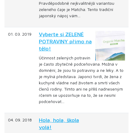
Pravděpodobně nejkvalitnější variantou
zeleného čaje je Matcha. Tento tradiční
japonský nápoj vám…
Vyberte si ZELENÉ
01. 03. 2019
POTRAVINY přímo na
tělo!
Účinnost zelených potravin
je často zbytečně podceňována. Možná v
domnění, že jsou to potraviny a ne léky. A to
je mylná představa. Japonci tvrdí, že žena z
kuchyně vládne nad životem a smrtí všech
členů rodiny. Tímto ani ne příliš nadneseným
rčením se upozorňuje na to, že se nesmí
podceňovat…
Hola, hola, škola
04. 09. 2018
volá!