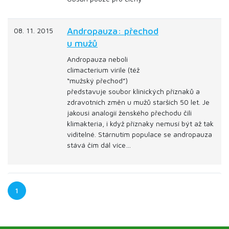
Andropauza: přechod
08. 11. 2015
u mužů
Andropauza neboli
climacterium virile (též
“mužský přechod”)
představuje soubor klinických příznaků a
zdravotních změn u mužů starších 50 let. Je
jakousi analogií ženského přechodu čili
klimakteria, i když příznaky nemusí být až tak
viditelné. Stárnutím populace se andropauza
stává čím dál více…
1