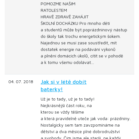
POMOZME NAŠIM
RATOLESTEM
HRAVĚ ZDRAVĚ ZAHÁJIT
ŠKOLNÍ DOCHÁZKU Pro mnoho dětí
a studentů může být poprázdninový nástup
do školy tak trochu energetickým šokem.
Najednou se musí zase soustředit, mít
dostatek energie na podávání výkonů
a plnění domácích úkolů, cítit se v pohodě
a k tomu všemu odolávat…
Jak si v létě dobít
04. 07. 2018
baterky!
Už je to tady, už je to tady!
Nejkrásnější část roku, na
kterou se vždy těšíme
a která pravidelně uteče jak voda: prázdniny.
Nostalgicky sem tam zavzpomínáme na
dětství a dva měsíce plné dobrodružství
a svobody. Čím jsme ale starší, ne každý