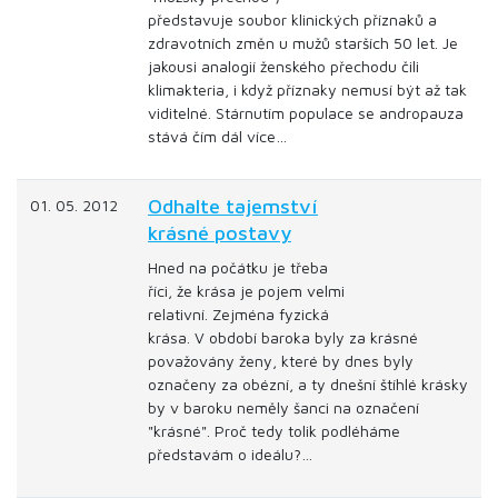
představuje soubor klinických příznaků a
zdravotních změn u mužů starších 50 let. Je
jakousi analogií ženského přechodu čili
klimakteria, i když příznaky nemusí být až tak
viditelné. Stárnutím populace se andropauza
stává čím dál více…
Odhalte tajemství
01. 05. 2012
krásné postavy
Hned na počátku je třeba
říci, že krása je pojem velmi
relativní. Zejména fyzická
krása. V období baroka byly za krásné
považovány ženy, které by dnes byly
označeny za obézní, a ty dnešní štíhlé krásky
by v baroku neměly šanci na označení
"krásné". Proč tedy tolik podléháme
představám o ideálu?…