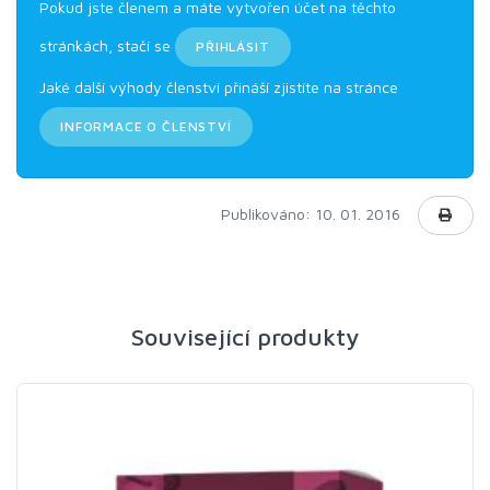
Pokud jste členem a máte vytvořen účet na těchto
stránkách, stačí se
PŘIHLÁSIT
Jaké další výhody členství přináší zjistíte na stránce
INFORMACE O ČLENSTVÍ
Publikováno: 10. 01. 2016
Související produkty