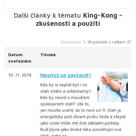
Další články k tématu
King-Kong -
zkušenosti a použití
Zobrazeno
1-18 položek z celkem 37
Datum
Titulek
zveřejnění
Nesmíš se zastavit!
10. 11. 2019
Kdo by si nepřál být i ve
stáří vitální a soběstačný?
Kdo by nesnil o moudrém
spokojeném stáří? Jde to,
jen musíte uvěřit, že to není sci-fi. Stáří je
energeticky pod vlivem prvku Voda a stejně
jako voda může mít dvě základní podoby.
Buď plyne jako široká řeka zúrodňující své
okolí, nebo se…