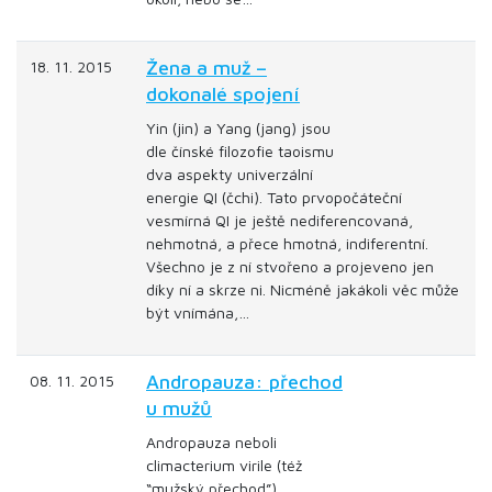
Žena a muž –
18. 11. 2015
dokonalé spojení
Yin (jin) a Yang (jang) jsou
dle čínské filozofie taoismu
dva aspekty univerzální
energie QI (čchi). Tato prvopočáteční
vesmírná QI je ještě nediferencovaná,
nehmotná, a přece hmotná, indiferentní.
Všechno je z ní stvořeno a projeveno jen
díky ní a skrze ni. Nicméně jakákoli věc může
být vnímána,…
Andropauza: přechod
08. 11. 2015
u mužů
Andropauza neboli
climacterium virile (též
“mužský přechod”)