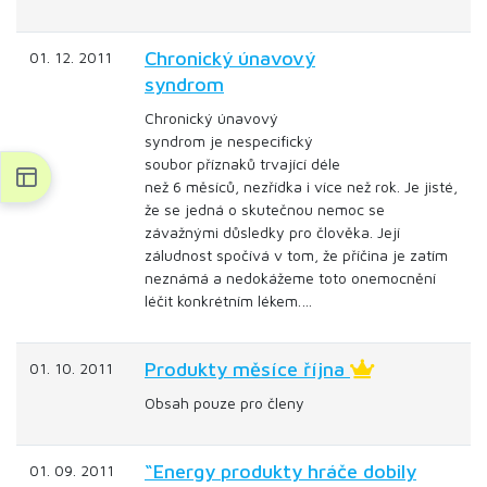
Chronický únavový
01. 12. 2011
syndrom
Chronický únavový
syndrom je nespecifický
soubor příznaků trvající déle
než 6 měsíců, nezřídka i více než rok. Je jisté,
že se jedná o skutečnou nemoc se
závažnými důsledky pro člověka. Její
záludnost spočívá v tom, že příčina je zatím
neznámá a nedokážeme toto onemocnění
léčit konkrétním lékem.…
Produkty měsíce října
01. 10. 2011
Obsah pouze pro členy
“Energy produkty hráče dobily
01. 09. 2011