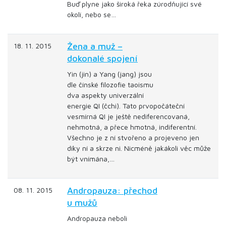
Buď plyne jako široká řeka zúrodňující své
okolí, nebo se…
Žena a muž –
18. 11. 2015
dokonalé spojení
Yin (jin) a Yang (jang) jsou
dle čínské filozofie taoismu
dva aspekty univerzální
energie QI (čchi). Tato prvopočáteční
vesmírná QI je ještě nediferencovaná,
nehmotná, a přece hmotná, indiferentní.
Všechno je z ní stvořeno a projeveno jen
díky ní a skrze ni. Nicméně jakákoli věc může
být vnímána,…
Andropauza: přechod
08. 11. 2015
u mužů
Andropauza neboli