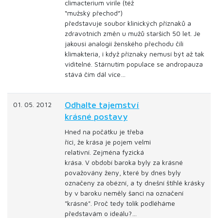
climacterium virile (též
“mužský přechod”)
představuje soubor klinických příznaků a
zdravotních změn u mužů starších 50 let. Je
jakousi analogií ženského přechodu čili
klimakteria, i když příznaky nemusí být až tak
viditelné. Stárnutím populace se andropauza
stává čím dál více…
Odhalte tajemství
01. 05. 2012
krásné postavy
Hned na počátku je třeba
říci, že krása je pojem velmi
relativní. Zejména fyzická
krása. V období baroka byly za krásné
považovány ženy, které by dnes byly
označeny za obézní, a ty dnešní štíhlé krásky
by v baroku neměly šanci na označení
"krásné". Proč tedy tolik podléháme
představám o ideálu?…