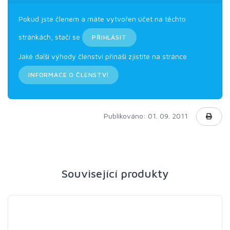
Pokud jste členem a máte vytvořen účet na těchto
stránkách, stačí se
PŘIHLÁSIT
Jaké další výhody členství přináší zjistíte na stránce
INFORMACE O ČLENSTVÍ
Publikováno: 01. 09. 2011
Související produkty