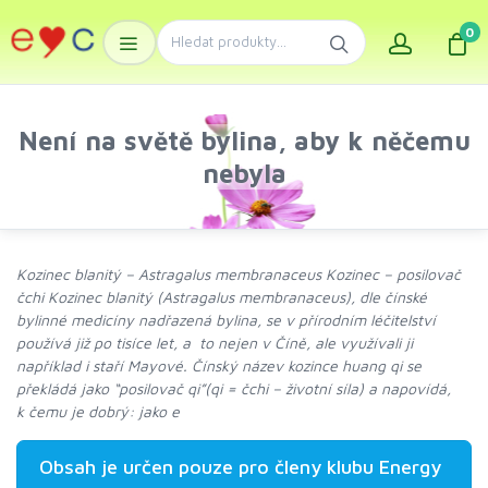
0
Není na světě bylina, aby k něčemu
nebyla
Kozinec blanitý – Astragalus membranaceus Kozinec – posilovač
čchi Kozinec blanitý (Astragalus membranaceus), dle čínské
bylinné medicíny nadřazená bylina, se v přírodním léčitelství
používá již po tisíce let, a to nejen v Číně, ale využívali ji
například i staří Mayové. Čínský název kozince huang qi se
překládá jako “posilovač qi”(qi = čchi – životní síla) a napovídá,
k čemu je dobrý: jako e
Obsah je určen pouze pro členy klubu Energy