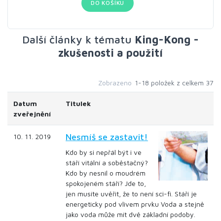
DO KOŠÍKU
Další články k tématu
King-Kong -
zkušenosti a použití
Zobrazeno
1-18 položek z celkem 37
Datum
Titulek
zveřejnění
Nesmíš se zastavit!
10. 11. 2019
Kdo by si nepřál být i ve
stáří vitální a soběstačný?
Kdo by nesnil o moudrém
spokojeném stáří? Jde to,
jen musíte uvěřit, že to není sci-fi. Stáří je
energeticky pod vlivem prvku Voda a stejně
jako voda může mít dvě základní podoby.