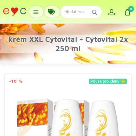
0
krém XXL Cytovital + Cytovital 2x
250 ml
-10 %
Pouze pro členy