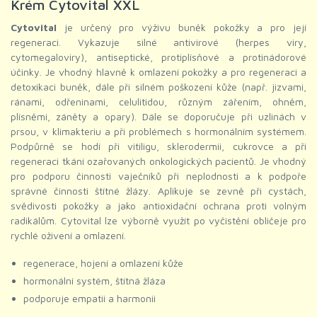
Krém Cytovital XXL
Cytovital
je určený pro výživu buněk pokožky a pro její
regeneraci. Vykazuje silné antivirové (herpes viry,
cytomegaloviry), antiseptické, protiplísňové a protinádorové
účinky. Je vhodný hlavně k omlazení pokožky a pro regeneraci a
detoxikaci buněk, dále při silném poškození kůže (např. jizvami,
ránami, odřeninami, celulitidou, různým zářením, ohněm,
plísněmi, záněty a opary). Dále se doporučuje při uzlinách v
prsou, v klimakteriu a při problémech s hormonálním systémem.
Podpůrně se hodí při vitiligu, sklerodermii, cukrovce a při
regeneraci tkání ozařovaných onkologických pacientů. Je vhodný
pro podporu činnosti vaječníků při neplodnosti a k podpoře
správné činnosti štítné žlázy. Aplikuje se zevně při cystách,
svědivosti pokožky a jako antioxidační ochrana proti volným
radikálům. Cytovital lze výborně využít po vyčistění obličeje pro
rychlé oživení a omlazení.
regenerace, hojení a omlazení kůže
hormonální systém, štítná žláza
podporuje empatii a harmonii