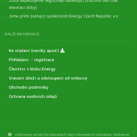
Zboží expedujeme nejpozději následující pracovní den (dle
otevírací doby)
Jsme přímí zástupci společnosti Energy Czech Republic a.s.
DALŠÍ INFORMACE
Ke stažení (ceníky apod.)
Přihlášení
/
registrace
Členství v klubu Energy
Vrácení zboží a odstoupení od smlouvy
Obchodní podmínky
Ochrana osobních údajů
Informace na těchto stránkách mají informativní charakter. Nabízené