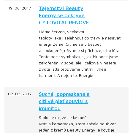
Tajemství Beauty
19. 06. 2017
Energy se odkrývá
CYTOVITAL RENOVE
Máme červen, venkovní
teploty lákají zalehnout do trávy a nasávat
energii Země. Cítíme se v bezpečí
a spokojeně, užíváme si přicházejícího léta…
Tento pocit symbolizuje, jak hluboce jsme
zakořeněni v sobě, ale i celkově v našem
životě, zda prožíváme vnitřní i vnější
harmonii. A nejen to. Energie…
Suchá, popraskaná a
02. 02. 2017
citlivá pleť souvisí s
imunitou
Stalo se mi, že se ke mně
vrátila kamarádka, která začala používat
jeden z krémů Beauty Energy, a když jej