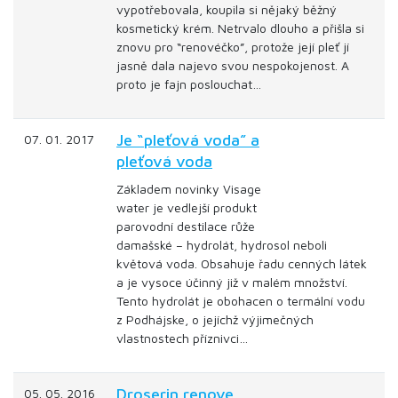
vypotřebovala, koupila si nějaký běžný
kosmetický krém. Netrvalo dlouho a přišla si
znovu pro “renovéčko”, protože její pleť jí
jasně dala najevo svou nespokojenost. A
proto je fajn poslouchat…
Je “pleťová voda” a
07. 01. 2017
pleťová voda
Základem novinky Visage
water je vedlejší produkt
parovodní destilace růže
damašské – hydrolát, hydrosol neboli
květová voda. Obsahuje řadu cenných látek
a je vysoce účinný již v malém množství.
Tento hydrolát je obohacen o termální vodu
z Podhájske, o jejíchž výjimečných
vlastnostech příznivci…
Droserin renove
05. 05. 2016