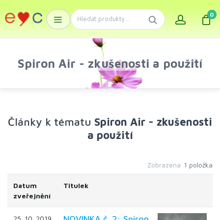
0
Spiron Air - zkušenosti a použití
Články k tématu
Spiron Air - zkušenosti
a použití
Zobrazena
1 položka
Datum
Titulek
zveřejnění
NOVINKA č. 2: Spiron
25. 10. 2019