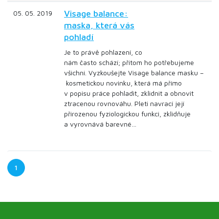
Visage balance:
05. 05. 2019
maska, která vás
pohladí
Je to právě pohlazení, co
nám často schází; přitom ho potřebujeme
všichni. Vyzkoušejte Visage balance masku –
kosmetickou novinku, která má přímo
v popisu práce pohladit, zklidnit a obnovit
ztracenou rovnováhu. Pleti navrací její
přirozenou fyziologickou funkci, zklidňuje
a vyrovnává barevné…
1