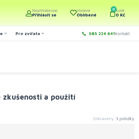
0
Nepřihlášen(a)
Uložené
Košík
Přihlásit se
Oblíbené
0 Kč
če
Pro zvířata
585 224 641
Kontakt
 zkušenosti a použití
Zobrazeny
3 položky