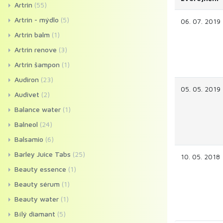
Artrin
(55)
Artrin - mýdlo
(5)
06. 07. 2019
Artrin balm
(1)
Artrin renove
(3)
Artrin šampon
(1)
Audiron
(23)
05. 05. 2019
Audivet
(2)
Balance water
(1)
Balneol
(24)
Balsamio
(6)
Barley Juice Tabs
(25)
10. 05. 2018
Beauty essence
(1)
Beauty sérum
(1)
Beauty water
(1)
Bílý diamant
(5)