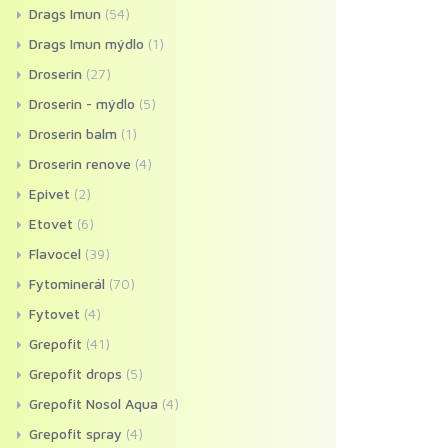
Drags Imun
(54)
Drags Imun mýdlo
(1)
Droserin
(27)
Droserin - mýdlo
(5)
Droserin balm
(1)
Droserin renove
(4)
Epivet
(2)
Etovet
(6)
Flavocel
(39)
Fytominerál
(70)
Fytovet
(4)
Grepofit
(41)
Grepofit drops
(5)
Grepofit Nosol Aqua
(4)
Grepofit spray
(4)