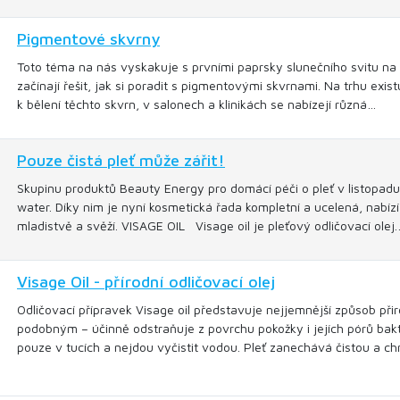
Pigmentové skvrny
Toto téma na nás vyskakuje s prvními paprsky slunečního svitu na 
začínají řešit, jak si poradit s pigmentovými skvrnami. Na trhu exi
k bělení těchto skvrn, v salonech a klinikách se nabízejí různá…
Pouze čistá pleť může zářit!
Skupinu produktů Beauty Energy pro domácí péči o pleť v listopadu 
water. Díky nim je nyní kosmetická řada kompletní a ucelená, nabízí 
mladistvě a svěží. VISAGE OIL Visage oil je pleťový odličovací olej
Visage Oil - přírodní odličovací olej
Odličovací přípravek Visage oil představuje nejjemnější způsob přir
podobným – účinně odstraňuje z povrchu pokožky i jejích pórů bakt
pouze v tucích a nejdou vyčistit vodou. Pleť zanechává čistou a c