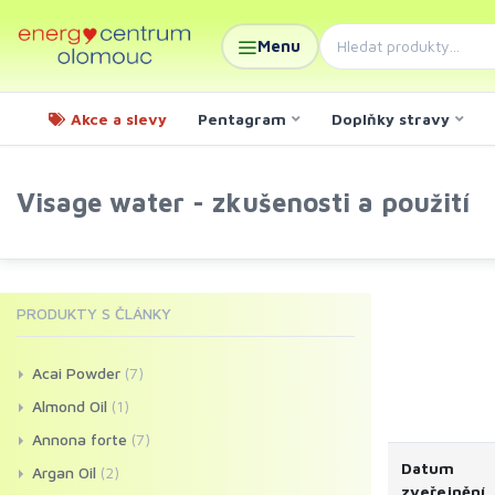
Menu
Akce a slevy
Pentagram
Doplňky stravy
Visage water - zkušenosti a použití
PRODUKTY S ČLÁNKY
Acai Powder
(7)
Almond Oil
(1)
Annona forte
(7)
Datum
Argan Oil
(2)
zveřejnění