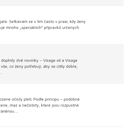
jaře. Setkávám se s tím často v praxi, kdy ženy
stuje mnoho „speciálních“ přípravků určených
doplnily dvě novinky – Visage oil a Visage
vše, co ženy potřebují, aby se cítily dobře,
.…
ozené očisty pleti. Podle principu – podobné
erie, maz a nečistoty, které jsou rozpustné
hráněnou.…