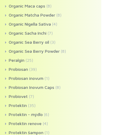
Organic Maca caps
(8)
Organic Matcha Powder
(8)
Organic Nigella Sativa
(4)
Organic Sacha Inchi
(7)
Organic Sea Berry oil
(3)
Organic Sea Berry Powder
(8)
Peralgin
(25)
Probiosan
(39)
Probiosan inovum
(1)
Probiosan Inovum Caps
(8)
Probiovet
(7)
Protektin
(35)
Protektin - mýdlo
(6)
Protektin renove
(4)
Protektin šampon
(1)