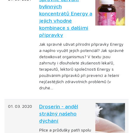
bylinných
koncentrátů Energy a
jejich vhodné
kombinace s dalšími
přípravky
Jak správně užívat přírodní přípravky Energy
a naplno využít jejich potenciál? Jak správně
detoxikovat organismus? V textu jsou
zahrnuty i dlouholeté zkušenosti lékařů,
terapeutů, lektorů společnosti Energy s
používáním přípravků při prevenci a řešení
nejčastějších zdravotních problémů (v
druhé…
Droserin - anděl
01. 03. 2020
strážný našeho
dýchání
Plíce a průdušky patří spolu