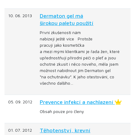
Dermaton gel má
10. 06. 2013
širokou paletu použití
První zkušenosti nám
nabízejí ještě více Protože
pracuji jako kosmetička
a mezi mými klientkami je řada žen, které
upřednostňují přírodní péči o pleť a jsou
ochotné zkusit i něco nového, měla jsem
možnost nabídnout jim Dermaton gel
“na ochutnávku”. K jeho otestování, co
všechno dalšího…
Prevence infekcí a nachlazení
05. 09. 2012
Obsah pouze pro členy
Těhotenství, krevní
01. 07. 2012