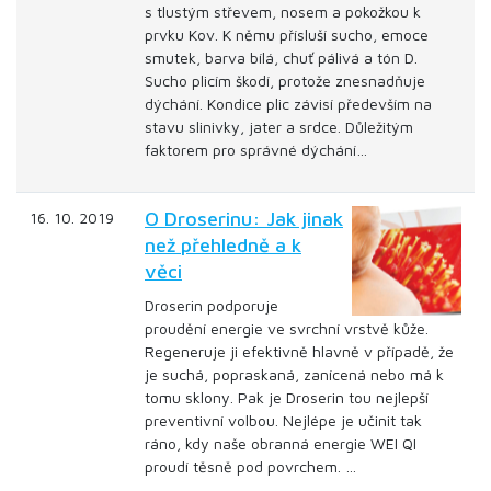
s tlustým střevem, nosem a pokožkou k
prvku Kov. K němu přísluší sucho, emoce
smutek, barva bílá, chuť pálivá a tón D.
Sucho plicím škodí, protože znesnadňuje
dýchání. Kondice plic závisí především na
stavu slinivky, jater a srdce. Důležitým
faktorem pro správné dýchání…
O Droserinu: Jak jinak
16. 10. 2019
než přehledně a k
věci
Droserin podporuje
proudění energie ve svrchní vrstvě kůže.
Regeneruje ji efektivně hlavně v případě, že
je suchá, popraskaná, zanícená nebo má k
tomu sklony. Pak je Droserin tou nejlepší
preventivní volbou. Nejlépe je učinit tak
ráno, kdy naše obranná energie WEI QI
proudí těsně pod povrchem. …