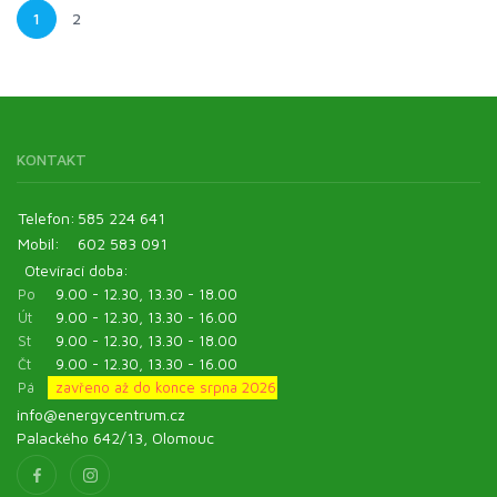
1
2
KONTAKT
Telefon:
585 224 641
Mobil:
602 583 091
Otevírací doba:
Po
9.00 - 12.30, 13.30 - 18.00
Út
9.00 - 12.30, 13.30 - 16.00
St
9.00 - 12.30, 13.30 - 18.00
Čt
9.00 - 12.30, 13.30 - 16.00
Pá
zavřeno až do konce srpna 2026
info@energycentrum.cz
Palackého 642/13, Olomouc