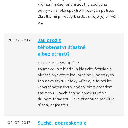
krémům může jenom zdát, a společně
pokrývají široké spektrum lidských potřeb.
Zkrátka mi přirostly k srdci, miluju jejich vůni
a…
Jak prožít
20. 02. 2019
těhotenství šťastně
a bez stresů?
OTOKY V GRAVIDITĚ Je
zajímavé, a z hlediska klasické fyziologie
obtížně vysvětlitelné, proč se u některých
žen nevyskytují otoky vůbec, a to ani ke
konci těhotenství v období před porodem,
zatímco u jiných žen se objevují již ve
druhém trimestru. Také distribuce otoků je
různá, nejčastěji…
Suchá, popraskaná a
02. 02. 2017