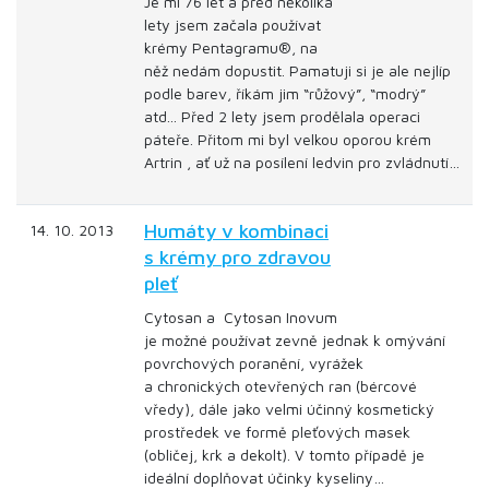
Je mi 76 let a před několika
lety jsem začala používat
krémy Pentagramu®, na
něž nedám dopustit. Pamatuji si je ale nejlíp
podle barev, říkám jim “růžový”, “modrý”
atd... Před 2 lety jsem prodělala operaci
páteře. Přitom mi byl velkou oporou krém
Artrin , ať už na posílení ledvin pro zvládnutí…
Humáty v kombinaci
14. 10. 2013
s krémy pro zdravou
pleť
Cytosan a Cytosan Inovum
je možné používat zevně jednak k omývání
povrchových poranění, vyrážek
a chronických otevřených ran (bércové
vředy), dále jako velmi účinný kosmetický
prostředek ve formě pleťových masek
(obličej, krk a dekolt). V tomto případě je
ideální doplňovat účinky kyseliny…