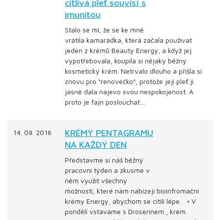
citlivá pleť souvisí s
imunitou
Stalo se mi, že se ke mně
vrátila kamarádka, která začala používat
jeden z krémů Beauty Energy, a když jej
vypotřebovala, koupila si nějaký běžný
kosmetický krém. Netrvalo dlouho a přišla si
znovu pro “renovéčko”, protože její pleť jí
jasně dala najevo svou nespokojenost. A
proto je fajn poslouchat…
KRÉMY PENTAGRAMU
14. 09. 2016
NA KAŽDÝ DEN
Představme si náš běžný
pracovní týden a zkusme v
něm využít všechny
možnosti, které nám nabízejí bioinfromační
krémy Energy, abychom se cítili lépe. • V
pondělí vstáváme s Droserinem , krém