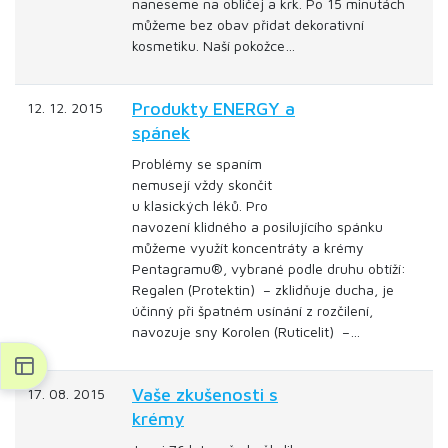
naneseme na obličej a krk. Po 15 minutách
můžeme bez obav přidat dekorativní
kosmetiku. Naší pokožce…
Produkty ENERGY a
12. 12. 2015
spánek
Problémy se spaním
nemusejí vždy skončit
u klasických léků. Pro
navození klidného a posilujícího spánku
můžeme využít koncentráty a krémy
Pentagramu®, vybrané podle druhu obtíží:
Regalen (Protektin) – zklidňuje ducha, je
účinný při špatném usínání z rozčilení,
navozuje sny Korolen (Ruticelit) –…
Vaše zkušenosti s
17. 08. 2015
krémy