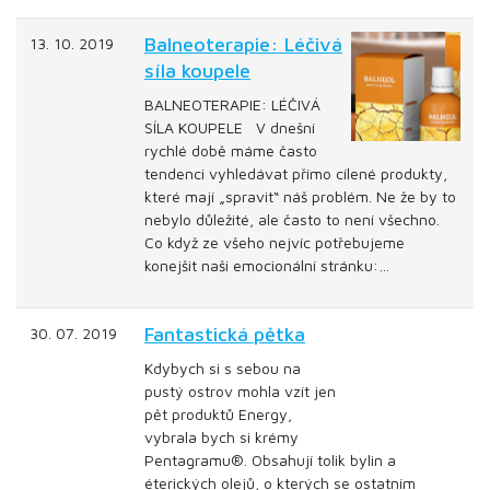
Balneoterapie: Léčivá
13. 10. 2019
síla koupele
BALNEOTERAPIE: LÉČIVÁ
SÍLA KOUPELE V dnešní
rychlé době máme často
tendenci vyhledávat přímo cílené produkty,
které mají „spravit“ náš problém. Ne že by to
nebylo důležité, ale často to není všechno.
Co když ze všeho nejvíc potřebujeme
konejšit naši emocionální stránku:…
Fantastická pětka
30. 07. 2019
Kdybych si s sebou na
pustý ostrov mohla vzít jen
pět produktů Energy,
vybrala bych si krémy
Pentagramu®. Obsahují tolik bylin a
éterických olejů, o kterých se ostatním