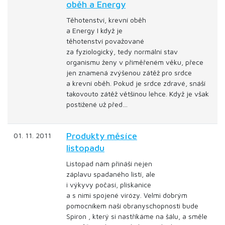
oběh a Energy
Těhotenství, krevní oběh
a Energy I když je
těhotenství považované
za fyziologický, tedy normální stav
organismu ženy v přiměřeném věku, přece
jen znamená zvýšenou zátěž pro srdce
a krevní oběh. Pokud je srdce zdravé, snáší
takovouto zátěž většinou lehce. Když je však
postižené už před…
Produkty měsíce
01. 11. 2011
listopadu
Listopad nám přináší nejen
záplavu spadaného listí, ale
i výkyvy počasí, plískanice
a s nimi spojené virózy. Velmi dobrým
pomocníkem naší obranyschopnosti bude
Spiron , který si nastříkáme na šálu, a směle