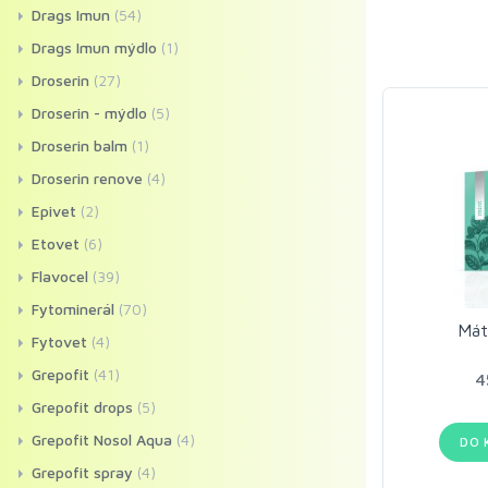
Drags Imun
(54)
Drags Imun mýdlo
(1)
Droserin
(27)
Droserin - mýdlo
(5)
Droserin balm
(1)
Droserin renove
(4)
Epivet
(2)
Etovet
(6)
Flavocel
(39)
Fytominerál
(70)
Mát
Fytovet
(4)
Grepofit
(41)
4
Grepofit drops
(5)
Grepofit Nosol Aqua
(4)
DO 
Grepofit spray
(4)