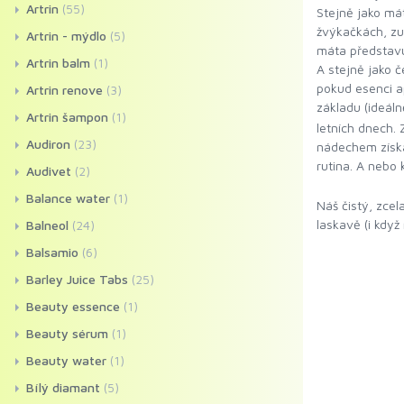
Artrin
(55)
Stejně jako má
žvýkačkách, zu
Artrin - mýdlo
(5)
máta představu
Artrin balm
(1)
A stejně jako č
pokud esenci a
Artrin renove
(3)
základu (ideáln
Artrin šampon
(1)
letních dnech.
Audiron
(23)
nádechem získa
rutina. A nebo
Audivet
(2)
Balance water
(1)
Náš čistý, zcel
laskavě (i když
Balneol
(24)
Balsamio
(6)
Barley Juice Tabs
(25)
Beauty essence
(1)
Beauty sérum
(1)
Beauty water
(1)
Bílý diamant
(5)