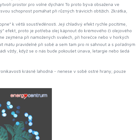
vytvoří prostor pro volné dýchání To proto bývá obsažena ve
svou schopnost pomáhat při různých trávicích obtížích. Zkrátka,
ne” k větší soustředěnosti. Její chladivý efekt rychle pocítíme,
ý” efekt, proto je potřeba olej kápnout do krémového či olejového
íme zejména při namožených svalech, při horečce nebo v horkých
mít mátu pravidelně při sobě a sem tam pro ni sáhnout a s pořádným
ádi vždy, když se o nás bude pokoušet únava, letargie nebo šedá
pronikavosti krásně lahodná - nenese v sobě ostré hrany; pouze