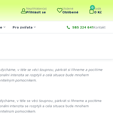
0
Nepřihlášen(a)
Uložené
Košík
Přihlásit se
Oblíbené
0 Kč
če
Pro zvířata
585 224 641
Kontakt
dýcháme, v těle se věci šoupnou, párkrát si říhneme a pocítíme
lní intenzita se rozptýlí a celá situace bude mnohem
cenitelným pomocníkem.
dýcháme, v těle se věci šoupnou, párkrát si říhneme a pocítíme
lní intenzita se rozptýlí a celá situace bude mnohem
cenitelným pomocníkem.