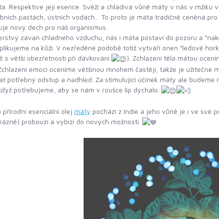
ta. Respektive její esence. Svěží a chladivá vůně máty v nás v mžiku 
bních pastách, ústních vodách... To proto je máta tradičně ceněná pro 
je nový dech pro náš organismus.
erstvý závan chladného vzduchu, nás i máta postaví do pozoru a “nakop
plikujeme na kůži. V nezředěné podobě totiž vytváří onen “ledově hork
ě s větší obezřetností při dávkování
). Zchlazení těla mátou ocen
 Zchlazení emocí oceníme většinou mnohem častěji, takže je užitečné 
t potřebný odstup a nadhled. Za stimulující účinek máty ale budeme r
 když potřebujeme, aby se nám v roušce líp dýchalo.
a přírodní esenciální olej
máty
pochází z Indie a jeho vůně je i ve své 
 rázně) probouzí a vybízí do nových možností.