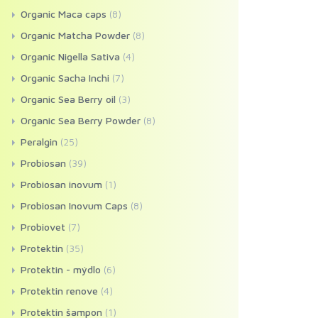
Organic Maca caps
(8)
Organic Matcha Powder
(8)
Organic Nigella Sativa
(4)
Organic Sacha Inchi
(7)
Organic Sea Berry oil
(3)
Organic Sea Berry Powder
(8)
Peralgin
(25)
Probiosan
(39)
Probiosan inovum
(1)
Probiosan Inovum Caps
(8)
Probiovet
(7)
Protektin
(35)
Protektin - mýdlo
(6)
Protektin renove
(4)
Protektin šampon
(1)