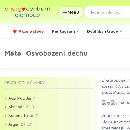
Menu
Akce a slevy
Pentagram
Doplňky stravy
Máta: Osvobození dechu
Znáte spojení 
PRODUKTY S ČLÁNKY
úlevu. Když ob
snesitelnější.
Acai Powder
(7)
MÁTA
Almond Oil
(1)
Annona forte
(7)
Znáte spojení 
úlevu. Když ob
Argan Oil
(2)
snesitelnější.