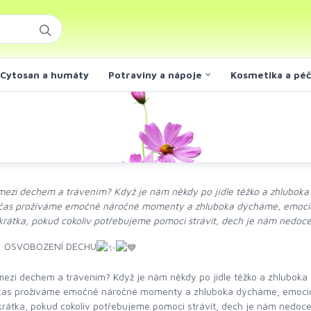
Cytosan a humáty
Potraviny a nápoje
Kosmetika a pé
mezi dechem a trávením? Když je nám někdy po jídle těžko a zhluboka 
čas prožíváme emočně náročné momenty a zhluboka dýcháme, emocioná
 Zkrátka, pokud cokoliv potřebujeme pomoci strávit, dech je nám nedo
: OSVOBOZENÍ DECHU
mezi dechem a trávením? Když je nám někdy po jídle těžko a zhluboka 
čas prožíváme emočně náročné momenty a zhluboka dýcháme, emocioná
 Zkrátka, pokud cokoliv potřebujeme pomoci strávit, dech je nám nedo