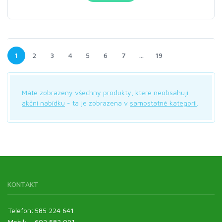
1
2
3
4
5
6
7
…
19
Máte zobrazeny všechny produkty, které neobsahují
akční nabídku
- ta je zobrazena v
samostatné kategorii
.
KONTAKT
Telefon:
585 224 641
Mobil:
602 583 091