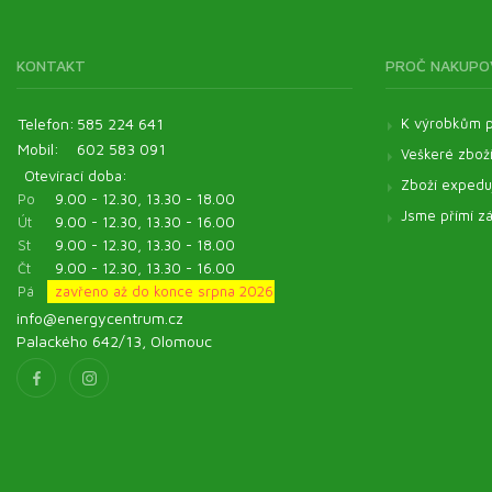
Kosmetické oleje
Veterinární produkty - Pentagram
KONTAKT
PROČ NAKUPO
Veterinární produkty - ostatní
Pomůcky
Telefon:
585 224 641
K výrobkům p
Mobil:
602 583 091
Veškeré zbož
Otevírací doba:
Zboží expeduj
Po
9.00 - 12.30, 13.30 - 18.00
Jsme přímí zá
Út
9.00 - 12.30, 13.30 - 16.00
St
9.00 - 12.30, 13.30 - 18.00
Čt
9.00 - 12.30, 13.30 - 16.00
Pá
zavřeno až do konce srpna 2026
info@energycentrum.cz
Palackého 642/13, Olomouc