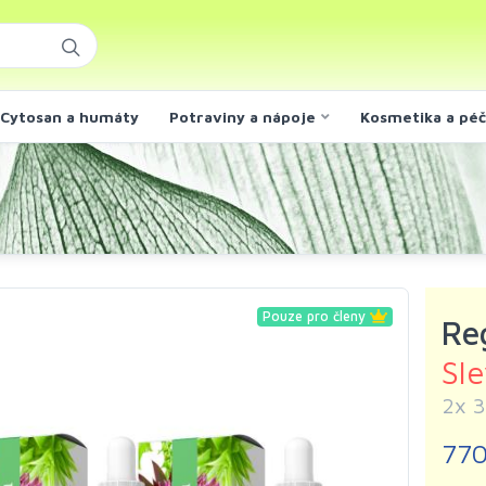
Cytosan a humáty
Potraviny a nápoje
Kosmetika a pé
Pouze pro členy
Re
Sl
2x 
770