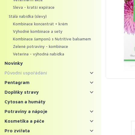
Sleva - kratší expirace
Stálá nabídka (slevy)
Kombinace koncentrát + krém
Výhodné kombinace a sety
Kombinace šamponů s Nutritive balsamem
Zelené potraviny - kombinace
Veterina - výhodná nabídka
Novinky
Původní uspořádání
Energy food
Pentagram
Pentagram - bylinné koncentráty
Koncentráty
Doplňky stravy
Pentagram - regenerační krémy
Krémy
Bylinné koncentráty
Cytosan a humáty
Mycosynergy
Krémy XXL
Probiotika a trávení
Potraviny a nápoje
Solitérní bylinné koncentráty
Krémy Profi
Imunita
Zelené potraviny
Kosmetika a péče
Ostatní bylinné koncentráty
Šampony
Vitaminy, minerály a kolagen
Chlorella a spirulina
Bylinné čaje a nápoje
Pleť
Pro zvířata
Superpotraviny