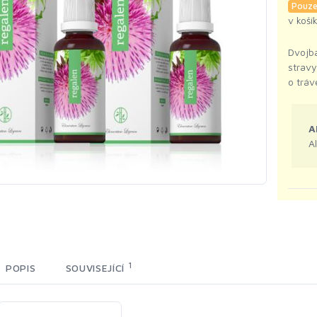
Pouze
v koší
Dvojb
stravy
o tráv
A
A
1
POPIS
SOUVISEJÍCÍ