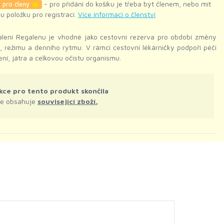
- pro přidání do košíku je třeba být členem, nebo mít
 pro členy
ku položku pro registraci.
Více informací o členství
alení Regalenu je vhodné jako cestovní rezerva pro období změny
, režimu a denního rytmu. V rámci cestovní lékárničky podpoří péči
ení, játra a celkovou očistu organismu.
kce pro tento produkt skončila
le obsahuje
související zboží.
.