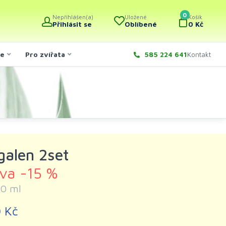
0
Nepřihlášen(a)
Uložené
Košík
Přihlásit se
Oblíbené
0 Kč
če
Pro zvířata
585 224 641
Kontakt
galen 2set
eva -15 %
30 ml
 Kč