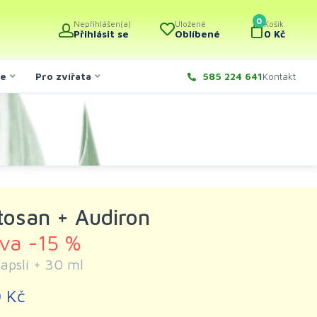
0
Nepřihlášen(a)
Uložené
Košík
Přihlásit se
Oblíbené
0 Kč
če
Pro zvířata
585 224 641
Kontakt
tosan + Audiron
eva -15 %
apslí + 30 ml
 Kč