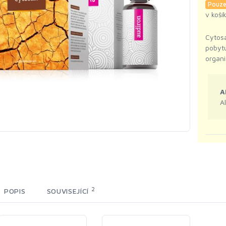
Pouze
v koší
Cytos
pobytu
organi
A
A
2
POPIS
SOUVISEJÍCÍ