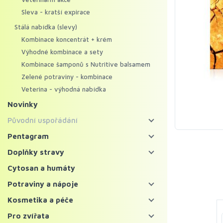
Sleva - kratší expirace
Stálá nabídka (slevy)
Kombinace koncentrát + krém
Výhodné kombinace a sety
Kombinace šamponů s Nutritive balsamem
Zelené potraviny - kombinace
Veterina - výhodná nabídka
Novinky
Původní uspořádání
Energy food
Pentagram
Pentagram - bylinné koncentráty
Koncentráty
Doplňky stravy
Pentagram - regenerační krémy
Krémy
Bylinné koncentráty
Cytosan a humáty
Mycosynergy
Krémy XXL
Probiotika a trávení
Potraviny a nápoje
Solitérní bylinné koncentráty
Krémy Profi
Imunita
Zelené potraviny
Kosmetika a péče
Ostatní bylinné koncentráty
Šampony
Vitaminy, minerály a kolagen
Chlorella a spirulina
Bylinné čaje a nápoje
Pleť
Pro zvířata
Superpotraviny