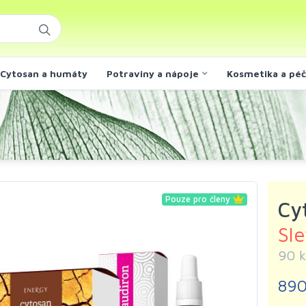
Cytosan a humáty
Potraviny a nápoje
Kosmetika a pé
Pouze pro členy
Cy
Sl
90 k
890