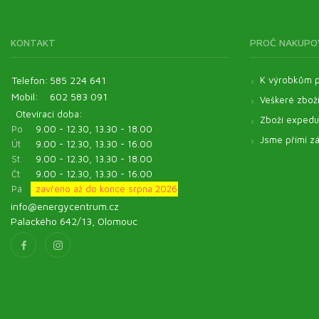
Kosmetické oleje
Veterinární produkty - Pentagram
KONTAKT
PROČ NAKUPO
Veterinární produkty - ostatní
Pomůcky
Telefon:
585 224 641
K výrobkům p
Mobil:
602 583 091
Veškeré zbož
Otevírací doba:
Zboží expeduj
Po
9.00 - 12.30, 13.30 - 18.00
Jsme přímí zá
Út
9.00 - 12.30, 13.30 - 16.00
St
9.00 - 12.30, 13.30 - 18.00
Čt
9.00 - 12.30, 13.30 - 16.00
Pá
zavřeno až do konce srpna 2026
info@energycentrum.cz
Palackého 642/13, Olomouc