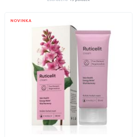
Croton lechleri), jež zajišťují maximální regenerační efekt.
Krémy Pentagramu® jsou výjimečné nejen svým složením,
ale i možnostmi terapeutického využití. Snadno pronikají do
NOVINKA
hlubších vrstev pokožky a odtud do tkání. Pozitivně tak
ovlivňují nejen samotnou pokožku, ale prostřednictvím
energetických drah i hluboko uložené orgány a jejich
soustavy.