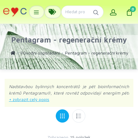
0
Pentagram - regenerační krémy
Původní uspořádání
Pentagram - regenerační krémy
Nadstavbou bylinných koncentrátů je pět bioinformačních
krémů Pentagramu®, které rovněž odpovídají energiím pěti
prvků: Protektin – Dřevo, Ruticelit – Oheň, Cytovital – Země,
Droserin – Kov, Artrin – Voda. Pečlivě vyladěná kompozice
obsahuje výjimečných 50 % bylinného extraktu a vysoký
podíl výživných a ochranných látek. Důležitou součástí je
třetihorní termální voda, humáty se silným protizánětlivým
účinkem a výtažky ze vzácných pryskyřic (myrha, kadidlo,
Zobrazeno
15 položek