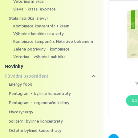
Veterinární akce
Sleva - kratší expirace
Stálá nabídka (slevy)
Kombinace koncentrát + krém
Výhodné kombinace a sety
Kombinace šamponů s Nutritive balsamem
Zelené potraviny - kombinace
Veterina - výhodná nabídka
Novinky
Původní uspořádání
1
Energy food
Pentagram - bylinné koncentráty
DO
Pentagram - regenerační krémy
Mycosynergy
Solitérní bylinné koncentráty
Ostatní bylinné koncentráty