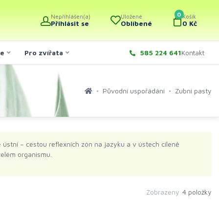
0
Nepřihlášen(a)
Uložené
Košík
Přihlásit se
Oblíbené
0 Kč
če
Pro zvířata
585 224 641
Kontakt
Původní uspořádání
Zubní pasty
 ústní – cestou reflexních zón na jazyku a v ústech cíleně
 celém organismu.
Zobrazeny
4 položky