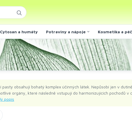
Cytosan a humáty
Potraviny a nápoje
Kosmetika a pé
ní pasty obsahují bohatý komplex účinných látek. Nepůsobí jen v dutině
dnotlivé orgány, které následně vstupují do harmonizujících pochodů v