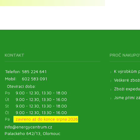
Aromaterapie
Výhodná balení pro zvířata
Zelené potraviny ve výhodném balení
Esenciální oleje
Energyfood sady
KONTAKT
PROČ NAKUPO
Telefon:
585 224 641
K výrobkům p
Mobil:
602 583 091
Veškeré zbož
Otevírací doba:
Zboží expeduj
Po
9.00 - 12.30, 13.30 - 18.00
Jsme přímí zá
Út
9.00 - 12.30, 13.30 - 16.00
St
9.00 - 12.30, 13.30 - 18.00
Čt
9.00 - 12.30, 13.30 - 16.00
Pá
zavřeno až do konce srpna 2026
info@energycentrum.cz
Palackého 642/13, Olomouc