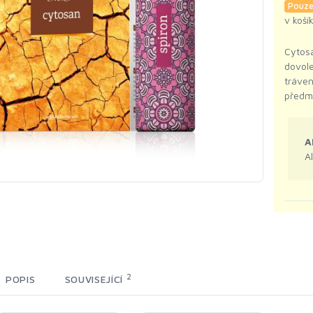
Pouze
v koší
Cytos
dovole
tráven
předm
A
A
2
POPIS
SOUVISEJÍCÍ