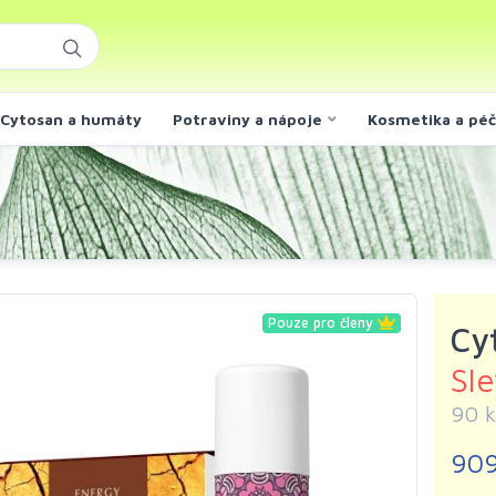
Cytosan a humáty
Potraviny a nápoje
Kosmetika a pé
Pouze pro členy
Cy
Sl
90 k
909