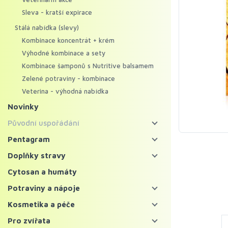
Sleva - kratší expirace
Stálá nabídka (slevy)
Kombinace koncentrát + krém
Výhodné kombinace a sety
Kombinace šamponů s Nutritive balsamem
Zelené potraviny - kombinace
Veterina - výhodná nabídka
Novinky
Původní uspořádání
Energy food
Pentagram
Pentagram - bylinné koncentráty
Koncentráty
Doplňky stravy
Pentagram - regenerační krémy
Krémy
Bylinné koncentráty
Cytosan a humáty
Mycosynergy
Krémy XXL
Probiotika a trávení
Potraviny a nápoje
Solitérní bylinné koncentráty
Krémy Profi
Imunita
Zelené potraviny
Kosmetika a péče
Ostatní bylinné koncentráty
Šampony
Vitaminy, minerály a kolagen
Chlorella a spirulina
Bylinné čaje a nápoje
Pleť
Pro zvířata
Superpotraviny