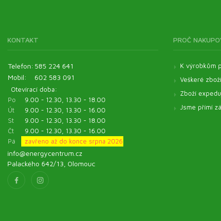
Kosmetické oleje
Veterinární produkty - Pentagram
Veterinární produkty - ostatní
KONTAKT
PROČ NAKUPO
Pomůcky
Telefon:
585 224 641
K výrobkům p
Mobil:
602 583 091
Veškeré zbož
Otevírací doba:
Zboží expeduj
Po
9.00 - 12.30, 13.30 - 18.00
Jsme přímí zá
Út
9.00 - 12.30, 13.30 - 16.00
St
9.00 - 12.30, 13.30 - 18.00
Čt
9.00 - 12.30, 13.30 - 16.00
Pá
zavřeno až do konce srpna 2026
info@energycentrum.cz
Palackého 642/13, Olomouc