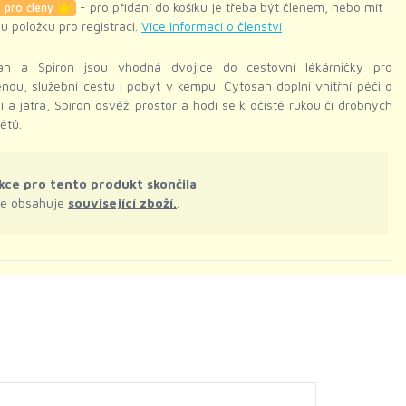
- pro přidání do košíku je třeba být členem, nebo mít
 pro členy
ku položku pro registraci.
Více informací o členství
an a Spiron jsou vhodná dvojice do cestovní lékárničky pro
nou, služební cestu i pobyt v kempu. Cytosan doplní vnitřní péči o
í a játra, Spiron osvěží prostor a hodí se k očistě rukou či drobných
ětů.
kce pro tento produkt skončila
le obsahuje
související zboží.
.