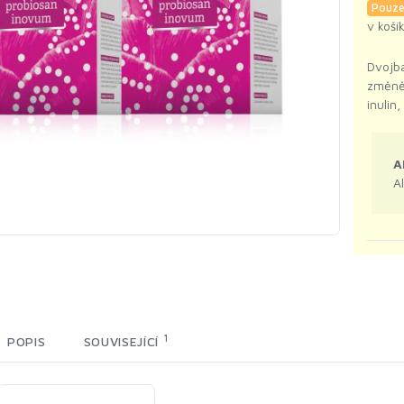
Pouze
v koší
Dvojba
změně
inulin
A
A
1
POPIS
SOUVISEJÍCÍ