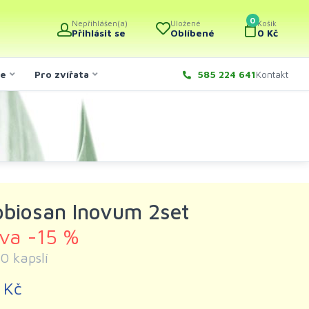
0
Nepřihlášen(a)
Uložené
Košík
Přihlásit se
Oblíbené
0 Kč
če
Pro zvířata
585 224 641
Kontakt
obiosan Inovum 2set
eva -15 %
0 kapslí
 Kč