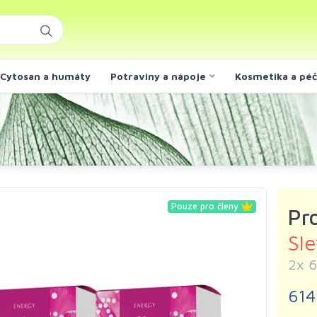
Cytosan a humáty
Potraviny a nápoje
Kosmetika a pé
Pouze pro členy
Pr
Sl
2x 6
614