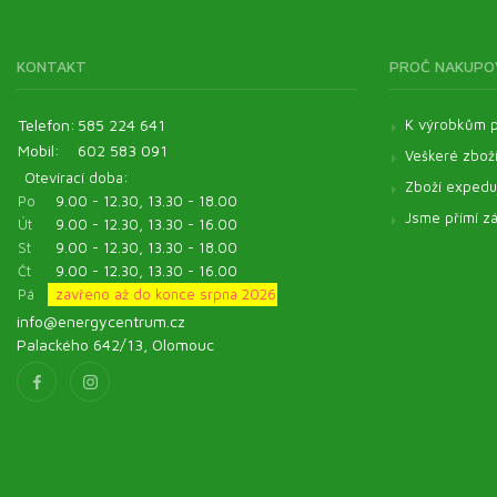
Kosmetické oleje
Veterinární produkty - Pentagram
KONTAKT
PROČ NAKUPO
Veterinární produkty - ostatní
Pomůcky
Telefon:
585 224 641
K výrobkům p
Mobil:
602 583 091
Veškeré zbož
Otevírací doba:
Zboží expeduj
Po
9.00 - 12.30, 13.30 - 18.00
Jsme přímí zá
Út
9.00 - 12.30, 13.30 - 16.00
St
9.00 - 12.30, 13.30 - 18.00
Čt
9.00 - 12.30, 13.30 - 16.00
Pá
zavřeno až do konce srpna 2026
info@energycentrum.cz
Palackého 642/13, Olomouc