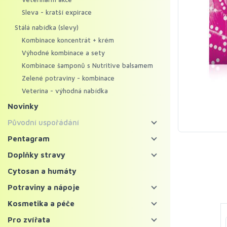
Sleva - kratší expirace
Stálá nabídka (slevy)
Kombinace koncentrát + krém
Výhodné kombinace a sety
Kombinace šamponů s Nutritive balsamem
Zelené potraviny - kombinace
Veterina - výhodná nabídka
Novinky
Původní uspořádání
Energy food
Pentagram
Pentagram - bylinné koncentráty
Koncentráty
Doplňky stravy
Pentagram - regenerační krémy
Krémy
Bylinné koncentráty
Cytosan a humáty
Mycosynergy
Krémy XXL
Probiotika a trávení
Potraviny a nápoje
Solitérní bylinné koncentráty
Krémy Profi
Imunita
Zelené potraviny
Kosmetika a péče
Ostatní bylinné koncentráty
Šampony
Vitaminy, minerály a kolagen
Chlorella a spirulina
Bylinné čaje a nápoje
Pleť
Pro zvířata
Superpotraviny