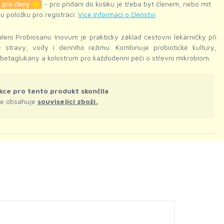
- pro přidání do košíku je třeba být členem, nebo mít
 pro členy
ku položku pro registraci.
Více informací o členství
lení Probiosanu Inovum je praktický základ cestovní lékárničky při
 stravy, vody i denního režimu. Kombinuje probiotické kultury,
, betaglukany a kolostrum pro každodenní péči o střevní mikrobiom.
kce pro tento produkt skončila
le obsahuje
související zboží.
.