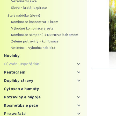
Veterinární akce
Sleva - kratší expirace
Stálá nabídka (slevy)
Kombinace koncentrát + krém
Výhodné kombinace a sety
Kombinace šamponů s Nutritive balsamem
Zelené potraviny - kombinace
Veterina - výhodná nabídka
Novinky
Původní uspořádání
Energy food
Pentagram
Pentagram - bylinné koncentráty
Koncentráty
Doplňky stravy
Pentagram - regenerační krémy
Krémy
Bylinné koncentráty
Cytosan a humáty
Mycosynergy
Krémy XXL
Probiotika a trávení
Potraviny a nápoje
Solitérní bylinné koncentráty
Krémy Profi
Imunita
Zelené potraviny
Kosmetika a péče
Ostatní bylinné koncentráty
Šampony
Vitaminy, minerály a kolagen
Chlorella a spirulina
Bylinné čaje a nápoje
Pleť
Pro zvířata