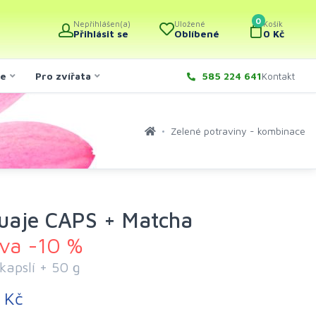
0
Nepřihlášen(a)
Uložené
Košík
Přihlásit se
Oblíbené
0 Kč
če
Pro zvířata
585 224 641
Kontakt
Zelené potraviny - kombinace
uaje CAPS + Matcha
eva -10 %
kapslí + 50 g
 Kč