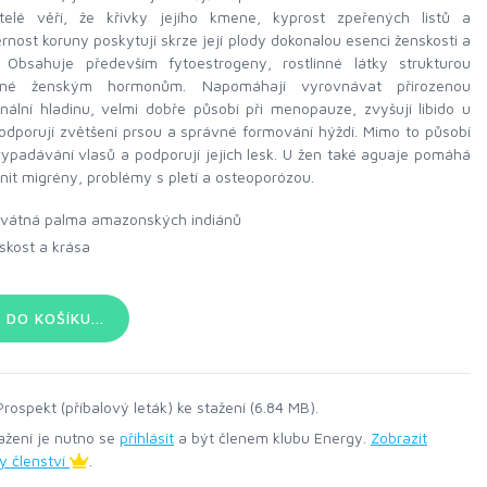
telé věří, že křivky jejího kmene, kyprost zpeřených listů a
nost koruny poskytují skrze její plody dokonalou esenci ženskosti a
. Obsahuje především fytoestrogeny, rostlinné látky strukturou
né ženským hormonům. Napomáhají vyrovnávat přirozenou
ální hladinu, velmi dobře působí při menopauze, zvyšují libido u
odporují zvětšení prsou a správné formování hýždí. Mimo to působí
vypadávání vlasů a podporují jejich lesk. U žen také aguaje pomáhá
nit migrény, problémy s pletí a osteoporózou.
vátná palma amazonských indiánů
skost a krása
DO KOŠÍKU...
rospekt (příbalový leták) ke stažení (6.84 MB).
ažení je nutno se
přihlásit
a být členem klubu Energy.
Zobrazit
y členství
.