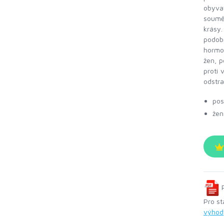
obyva
souměr
krásy
podob
hormon
žen, p
proti 
odstra
pos
žen
P
Pro st
výhod