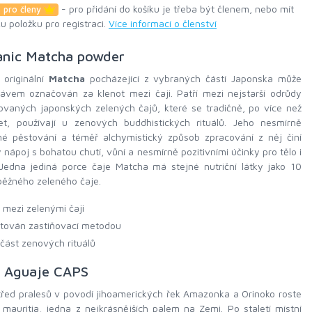
- pro přidání do košíku je třeba být členem, nebo mít
 pro členy
ku položku pro registraci.
Více informací o členství
anic Matcha powder
 originální
Matcha
pocházející z vybraných částí Japonska může
rávem označován za klenot mezi čaji. Patří mezi nejstarší odrůdy
ovaných japonských zelených čajů, které se tradičně, po více než
et, používají u zenových buddhistických rituálů. Jeho nesmírně
né pěstování a téměř alchymistický způsob zpracování z něj činí
 nápoj s bohatou chutí, vůní a nesmírně pozitivními účinky pro tělo i
 Jedna jediná porce čaje Matcha má stejné nutriční látky jako 10
běžného zeleného čaje.
l mezi zelenými čaji
tován zastiňovací metodou
část zenových rituálů
 Aguaje CAPS
řed pralesů v povodí jihoamerických řek Amazonka a Orinoko roste
mauritia, jedna z nejkrásnějších palem na Zemi. Po staletí místní