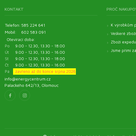
KONTAKT
PROČ NAKUPO
Telefon:
585 224 641
K výrobkům p
Mobil:
602 583 091
Veškeré zbož
Otevírací doba:
Zboží expeduj
Po
9.00 - 12.30, 13.30 - 18.00
Jsme přímí zá
Út
9.00 - 12.30, 13.30 - 16.00
St
9.00 - 12.30, 13.30 - 18.00
Čt
9.00 - 12.30, 13.30 - 16.00
Pá
zavřeno až do konce srpna 2026
info@energycentrum.cz
Palackého 642/13, Olomouc