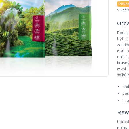
Pouze
v koší
Org
Pouze
být p
zastiň
800 l
nároč
krásný
mysl.
šálků 
krá
pěs
sou
Raw
Uprost
palma 