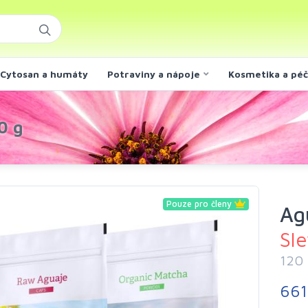
Cytosan a humáty
Potraviny a nápoje
Kosmetika a pé
0 g
Pouze pro členy
Ag
Sl
120 
661