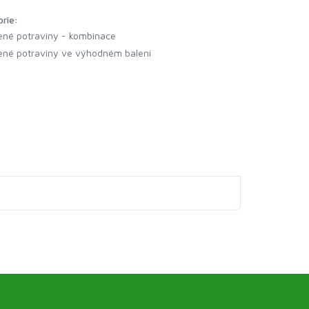
orie:
ené potraviny - kombinace
ené potraviny ve výhodném balení