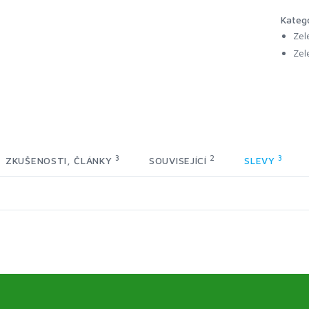
Kateg
Zel
Zel
3
2
3
ZKUŠENOSTI, ČLÁNKY
SOUVISEJÍCÍ
SLEVY