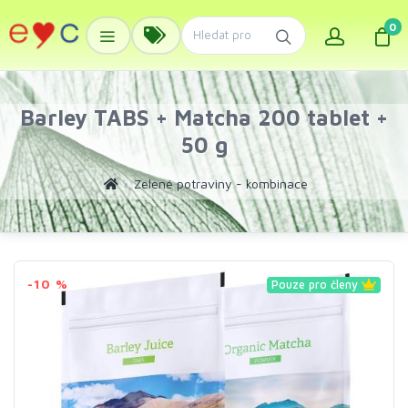
0
Barley TABS + Matcha 200 tablet +
50 g
Zelené potraviny - kombinace
-10 %
Pouze pro členy