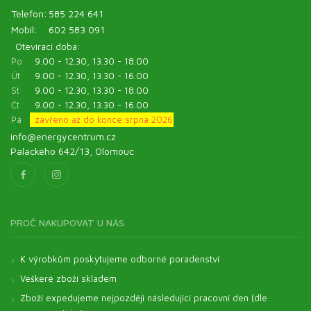
Telefon:
585 224 641
Mobil:
602 583 091
Otevírací doba:
Po
9.00 - 12.30, 13.30 - 18.00
Út
9.00 - 12.30, 13.30 - 16.00
St
9.00 - 12.30, 13.30 - 18.00
Čt
9.00 - 12.30, 13.30 - 16.00
Pá
zavřeno až do konce srpna 2026
info@energycentrum.cz
Palackého 642/13, Olomouc
PROČ NAKUPOVAT U NÁS
K výrobkům poskytujeme odborné poradenství
Veškeré zboží skladem
Zboží expedujeme nejpozději následující pracovní den (dle