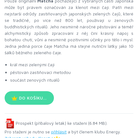
Pouze originální
Matcha
pocházející z vybraných částí Japonska
může být právem označován za klenot mezi čaji. Patří mezi
nejstarší odrůdy zastiňovaných japonských zelených čajů, které
se tradičně, po více než 800 let, používají u zenových
buddhistických rituálů. Jeho nesmírně náročné pěstování a téměř
alchymistický způsob zpracování z něj činí krásný nápoj s
bohatou chutí, vůní a nesmírně pozitivními účinky pro tělo i mysl.
Jedna jediná porce čaje Matcha má stejné nutriční látky jako 10
šálků běžného zeleného čaje.
král mezi zelenými čaji
pěstován zastiňovací metodou
součást zenových rituálů
DO KOŠÍKU...
Prospekt (příbalový leták) ke stažení (6.84 MB).
Pro stažení je nutno se
přihlásit
a být členem klubu Energy.