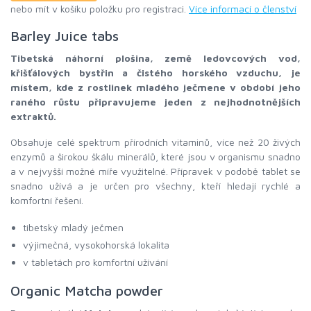
nebo mít v košíku položku pro registraci.
Více informací o členství
Barley Juice tabs
Tibetská náhorní plošina, země ledovcových vod,
křišťálových bystřin a čistého horského vzduchu, je
místem, kde z rostlinek mladého ječmene v období jeho
raného růstu připravujeme jeden z nejhodnotnějších
extraktů.
Obsahuje celé spektrum přírodních vitaminů, více než 20 živých
enzymů a širokou škálu minerálů, které jsou v organismu snadno
a v nejvyšší možné míře využitelné. Přípravek v podobě tablet se
snadno užívá a je určen pro všechny, kteří hledají rychlé a
komfortní řešení.
tibetský mladý ječmen
výjimečná, vysokohorská lokalita
v tabletách pro komfortní užívání
Organic Matcha powder