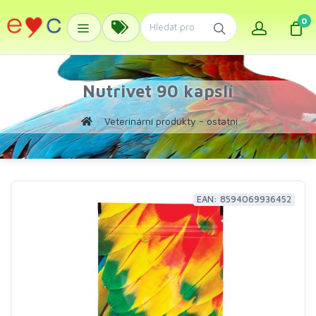
0
Nutrivet 90 kapslí
Veterinární produkty - ostatní
EAN: 8594069936452