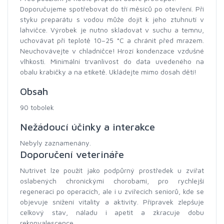
Doporučujeme spotřebovat do tří měsíců po otevření. Při
styku preparátu s vodou může dojít k jeho ztuhnutí v
lahvičce. Výrobek je nutno skladovat v suchu a temnu,
uchovávat při teplotě 10–25 °C a chránit před mrazem.
Neuchovávejte v chladničce! Hrozí kondenzace vzdušné
vlhkosti. Minimální trvanlivost do data uvedeného na
obalu krabičky a na etiketě. Ukládejte mimo dosah dětí!
Obsah
90 tobolek
Nežádoucí účinky a interakce
Nebyly zaznamenány.
Doporučení veterináře
Nutrivet lze použít jako podpůrný prostředek u zvířat
oslabených chronickými chorobami, pro rychlejší
regeneraci po operacích, ale i u zvířecích seniorů, kde se
objevuje snížení vitality a aktivity. Přípravek zlepšuje
celkový stav, náladu i apetit a zkracuje dobu
rekonvalescence.