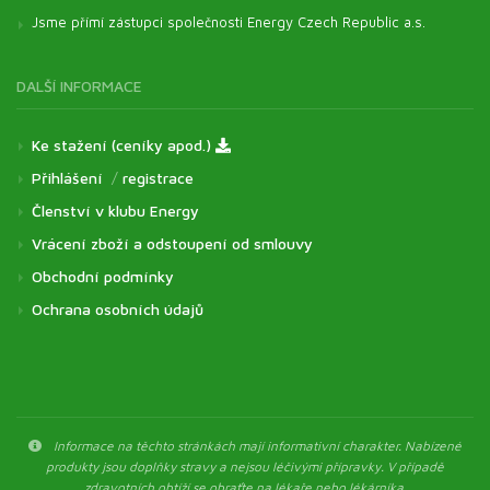
Jsme přímí zástupci společnosti Energy Czech Republic a.s.
DALŠÍ INFORMACE
Ke stažení (ceníky apod.)
Přihlášení
/
registrace
Členství v klubu Energy
Vrácení zboží a odstoupení od smlouvy
Obchodní podmínky
Ochrana osobních údajů
Informace na těchto stránkách mají informativní charakter. Nabízené
produkty jsou doplňky stravy a nejsou léčivými přípravky. V případě
zdravotních obtíží se obraťte na lékaře nebo lékárníka.