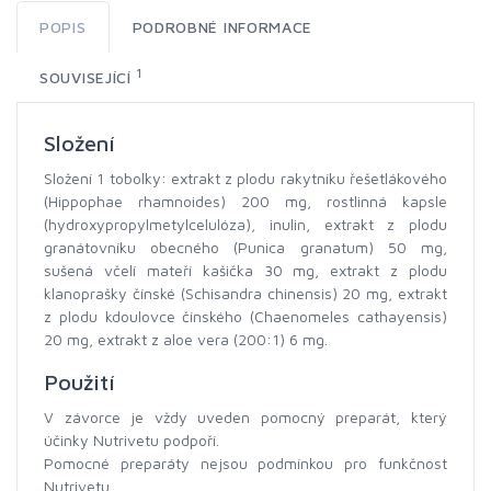
POPIS
PODROBNÉ INFORMACE
1
SOUVISEJÍCÍ
Složení
Složení 1 tobolky: extrakt z plodu rakytníku řešetlákového
(Hippophae rhamnoides) 200 mg, rostlinná kapsle
(hydroxypropylmetylcelulóza), inulin, extrakt z plodu
granátovníku obecného (Punica granatum) 50 mg,
sušená včelí mateří kašička 30 mg, extrakt z plodu
klanoprašky čínské (Schisandra chinensis) 20 mg, extrakt
z plodu kdoulovce čínského (Chaenomeles cathayensis)
20 mg, extrakt z aloe vera (200:1) 6 mg.
Použití
V závorce je vždy uveden pomocný preparát, který
účinky Nutrivetu podpoří.
Pomocné preparáty nejsou podmínkou pro funkčnost
Nutrivetu