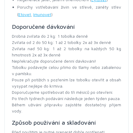
Poruchy vstřebávání živin ve střevě, záněty střev
(
Etovet
,
Imunovet
)
Doporučené dávkování
Drobná zvířata do 2 kg: 1 tobolka denně
Zvířata od 2 do 50 kg: 1 až 2 tobolky 2x až 3x denně
Zvířata nad 50 kg: 1 až 2 tobolky na každých 50 kg
hmotnosti 2x až 3x denně
Nepřekračujte doporučené denní dávkování!
Tobolku podávejte celou přímo do tlamy nebo zabalenou
v pamlsku.
Pouze při potížích s pozřením lze tobolku otevřít a obsah
vysypat nejlépe do krmiva.
Doporučujeme spotřebovat do tří měsíců po otevření.
Po třech týdnech podávání následuje jeden týden pauza.
Během užívání přípravku zajistěte dostatečný příjem
vody.
Způsob používání a skladování
Před použitím je nutné preparát dobře protřepat!