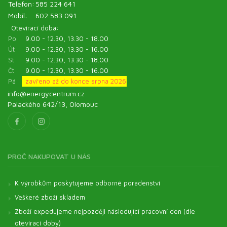
Telefon:
585 224 641
Mobil:
602 583 091
Otevírací doba:
Po
9.00 - 12.30, 13.30 - 18.00
Út
9.00 - 12.30, 13.30 - 16.00
St
9.00 - 12.30, 13.30 - 18.00
Čt
9.00 - 12.30, 13.30 - 16.00
Pá
zavřeno až do konce srpna 2026
info@energycentrum.cz
Palackého 642/13, Olomouc
PROČ NAKUPOVAT U NÁS
K výrobkům poskytujeme odborné poradenství
Veškeré zboží skladem
Zboží expedujeme nejpozději následující pracovní den (dle
otevírací doby)