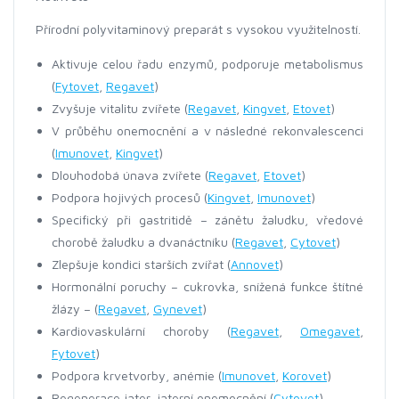
Přírodní polyvitaminový preparát s vysokou využitelností.
Aktivuje celou řadu enzymů, podporuje metabolismus
(
Fytovet
,
Regavet
)
Zvyšuje vitalitu zvířete (
Regavet
,
Kingvet
,
Etovet
)
V průběhu onemocnění a v následné rekonvalescenci
(
Imunovet
,
Kingvet
)
Dlouhodobá únava zvířete (
Regavet
,
Etovet
)
Podpora hojivých procesů (
Kingvet
,
Imunovet
)
Specifický při gastritidě – zánětu žaludku, vředové
chorobě žaludku a dvanáctníku (
Regavet
,
Cytovet
)
Zlepšuje kondici starších zvířat (
Annovet
)
Hormonální poruchy – cukrovka, snížená funkce štítné
žlázy – (
Regavet
,
Gynevet
)
Kardiovaskulární choroby (
Regavet
,
Omegavet
,
Fytovet
)
Podpora krvetvorby, anémie (
Imunovet
,
Korovet
)
Regenerace jater, jaterní onemocnění (
Cytovet
)