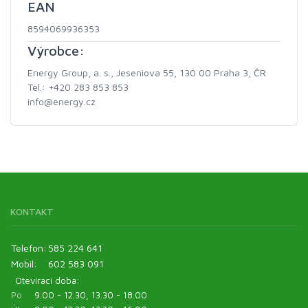
EAN
8594069936353
Výrobce:
Energy Group, a. s., Jeseniova 55, 130 00 Praha 3, ČR
Tel.: +420 283 853 853
info@energy.cz
KONTAKT
Telefon:
585 224 641
Mobil:
602 583 091
Otevírací doba:
Po
9.00 - 12.30, 13.30 - 18.00