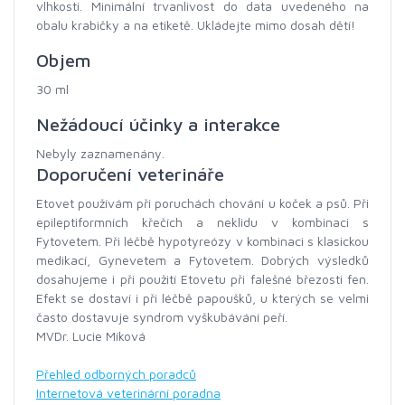
vlhkosti. Minimální trvanlivost do data uvedeného na
obalu krabičky a na etiketě. Ukládejte mimo dosah dětí!
Objem
30 ml
Nežádoucí účinky a interakce
Nebyly zaznamenány.
Doporučení veterináře
Etovet používám při poruchách chování u koček a psů. Při
epileptiformních křečích a neklidu v kombinaci s
Fytovetem. Při léčbě hypotyreózy v kombinaci s klasickou
medikací, Gynevetem a Fytovetem. Dobrých výsledků
dosahujeme i při použití Etovetu při falešné březosti fen.
Efekt se dostaví i při léčbě papoušků, u kterých se velmi
často dostavuje syndrom vyškubávání peří.
MVDr. Lucie Míková
Přehled odborných poradců
Internetová veterinární poradna