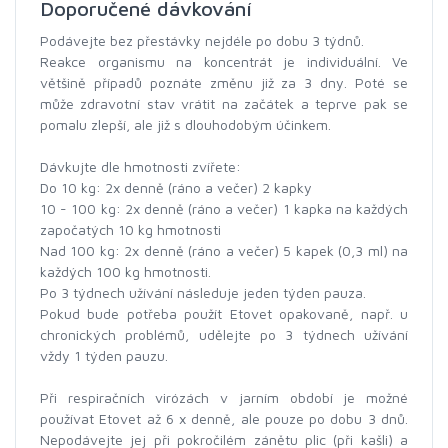
Doporučené dávkování
Podávejte bez přestávky nejdéle po dobu 3 týdnů.
Reakce organismu na koncentrát je individuální. Ve
většině případů poznáte změnu již za 3 dny. Poté se
může zdravotní stav vrátit na začátek a teprve pak se
pomalu zlepší, ale již s dlouhodobým účinkem.
Dávkujte dle hmotnosti zvířete:
Do 10 kg: 2x denně (ráno a večer) 2 kapky
10 - 100 kg: 2x denně (ráno a večer) 1 kapka na každých
započatých 10 kg hmotnosti
Nad 100 kg: 2x denně (ráno a večer) 5 kapek (0,3 ml) na
každých 100 kg hmotnosti.
Po 3 týdnech užívání následuje jeden týden pauza.
Pokud bude potřeba použít Etovet opakovaně, např. u
chronických problémů, udělejte po 3 týdnech užívání
vždy 1 týden pauzu.
Při respiračních virózách v jarním období je možné
používat Etovet až 6 x denně, ale pouze po dobu 3 dnů.
Nepodávejte jej při pokročilém zánětu plic (při kašli) a