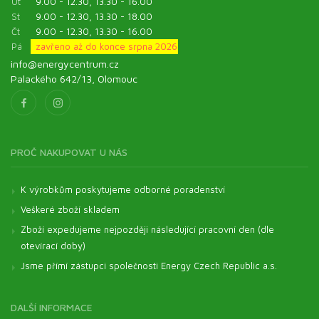
Út
9.00 - 12.30, 13.30 - 16.00
St
9.00 - 12.30, 13.30 - 18.00
Čt
9.00 - 12.30, 13.30 - 16.00
Pá
zavřeno až do konce srpna 2026
info@energycentrum.cz
Palackého 642/13, Olomouc
PROČ NAKUPOVAT U NÁS
K výrobkům poskytujeme odborné poradenství
Veškeré zboží skladem
Zboží expedujeme nejpozději následující pracovní den (dle
otevírací doby)
Jsme přímí zástupci společnosti Energy Czech Republic a.s.
DALŠÍ INFORMACE