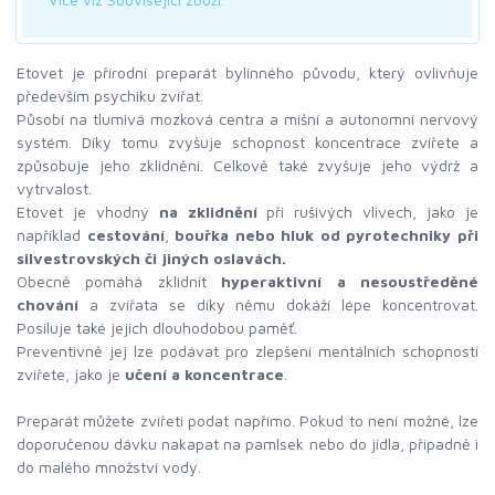
Etovet je přírodní preparát bylinného původu, který ovlivňuje
především psychiku zvířat.
Působí na tlumivá mozková centra a míšní a autonomní nervový
systém. Díky tomu zvyšuje schopnost koncentrace zvířete a
způsobuje jeho zklidnění. Celkově také zvyšuje jeho výdrž a
vytrvalost.
Etovet je vhodný
na zklidnění
při rušivých vlivech, jako je
například
cestování
,
bouřka nebo hluk od pyrotechniky
při
silvestrovských či jiných oslavách.
Obecně pomáhá zklidnit
hyperaktivní a nesoustředěné
chování
a zvířata se díky němu dokáží lépe koncentrovat.
Posiluje také jejich dlouhodobou paměť.
Preventivně jej lze podávat pro zlepšení mentálních schopností
zvířete, jako je
učení a koncentrace
.
Preparát můžete zvířeti podat napřímo. Pokud to není možné, lze
doporučenou dávku nakapat na pamlsek nebo do jídla, případně i
do malého množství vody.