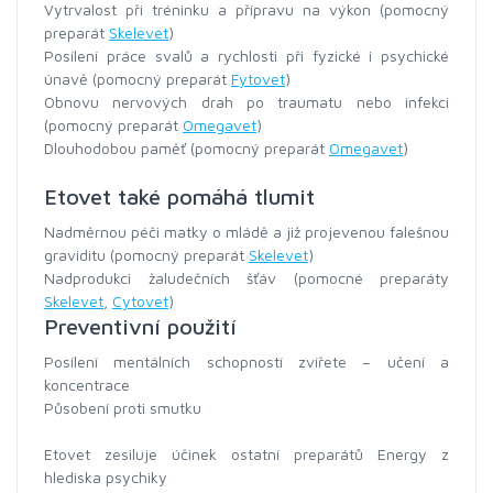
Vytrvalost při tréninku a přípravu na výkon (pomocný
preparát
Skelevet
)
Posílení práce svalů a rychlosti při fyzické i psychické
únavě (pomocný preparát
Fytovet
)
Obnovu nervových drah po traumatu nebo infekci
(pomocný preparát
Omegavet
)
Dlouhodobou paměť (pomocný preparát
Omegavet
)
Etovet také pomáhá tlumit
Nadměrnou péči matky o mládě a již projevenou falešnou
graviditu (pomocný preparát
Skelevet
)
Nadprodukci žaludečních šťáv (pomocné preparáty
Skelevet
,
Cytovet
)
Preventivní použití
Posílení mentálních schopností zvířete – učení a
koncentrace
Působení proti smutku
Etovet zesiluje účinek ostatní preparátů Energy z
hlediska psychiky