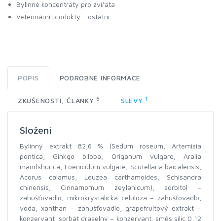
Bylinné koncentráty pro zvířata
Veterinární produkty - ostatní
POPIS
PODROBNÉ INFORMACE
6
1
ZKUŠENOSTI, ČLÁNKY
SLEVY
Složení
Bylinný extrakt 82,6 % (Sedum roseum, Artemisia
pontica, Ginkgo biloba, Origanum vulgare, Aralia
mandshurica, Foeniculum vulgare, Scutellaria baicalensis,
Acorus calamus, Leuzea carthamoides, Schisandra
chinensis, Cinnamomum zeylanicum), sorbitol –
zahušťovadlo, mikrokrystalická celulóza – zahušťovadlo,
voda, xanthan – zahušťovadlo, grapefruitový extrakt –
konzervant, sorbát draselný – konzervant, směs silic 0,12