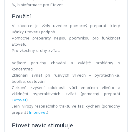
%, bioinformace pro Etovet
Použití
V závorce je vždy uveden pomocný preparát, který
účinky Etovetu podpoří.
Pomocné preparáty nejsou podmínkou pro funkčnost
Etovetu.
Pro všechny druhy zvířat:
Veškeré poruchy chování a zvláště problémy s
koncentrací
Zklidnění zvířat při rušivých vlivech – pyrotechnika,
bouřka, cestování
Celkové zvýšení odolnosti vůči emočním vlivům a
zklidnění hyperaktivních zvířat (pomocný preparát
Fytovet
)
Jarní virózy respiračního traktu ve fázi kýchání (pomocný
preparát
Imunovet
)
Etovet navíc stimuluje