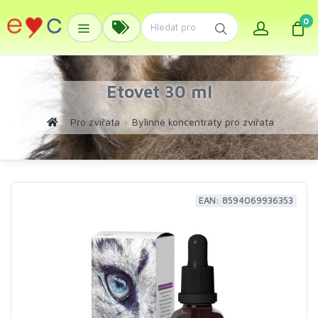
0
Etovet 30 ml
Pro zvířata
Bylinné koncentráty pro zvířata
EAN: 8594069936353