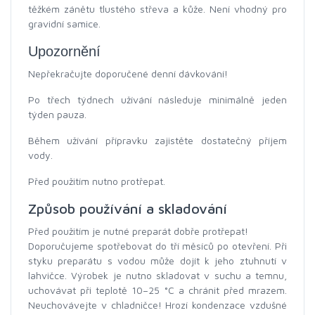
těžkém zánětu tlustého střeva a kůže. Není vhodný pro
gravidní samice.
Upozornění
Nepřekračujte doporučené denní dávkování!
Po třech týdnech užívání následuje minimálně jeden
týden pauza.
Během užívání přípravku zajistěte dostatečný příjem
vody.
Před použitím nutno protřepat.
Způsob používání a skladování
Před použitím je nutné preparát dobře protřepat!
Doporučujeme spotřebovat do tří měsíců po otevření. Při
styku preparátu s vodou může dojít k jeho ztuhnutí v
lahvičce. Výrobek je nutno skladovat v suchu a temnu,
uchovávat při teplotě 10–25 °C a chránit před mrazem.
Neuchovávejte v chladničce! Hrozí kondenzace vzdušné