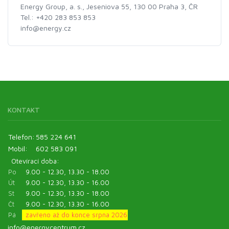
Energy Group, a. s., Jeseniova 55, 130 00 Praha 3, ČR
Tel.: +420 283 853 853
info@energy.cz
KONTAKT
Telefon:
585 224 641
Mobil:
602 583 091
Otevírací doba:
Po
9.00 - 12.30, 13.30 - 18.00
Út
9.00 - 12.30, 13.30 - 16.00
St
9.00 - 12.30, 13.30 - 18.00
Čt
9.00 - 12.30, 13.30 - 16.00
Pá
zavřeno až do konce srpna 2026
info@energycentrum.cz