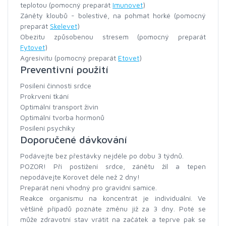
teplotou (pomocný preparát
Imunovet
)
Záněty kloubů - bolestivé, na pohmat horké (pomocný
preparát
Skelevet
)
Obezitu způsobenou stresem (pomocný preparát
Fytovet
)
Agresivitu (pomocný preparát
Etovet
)
Preventivní použití
Posílení činnosti srdce
Prokrvení tkání
Optimální transport živin
Optimální tvorba hormonů
Posílení psychiky
Doporučené dávkování
Podávejte bez přestávky nejdéle po dobu 3 týdnů.
POZOR! Při postižení srdce, zánětu žil a tepen
nepodávejte Korovet déle než 2 dny!
Preparát není vhodný pro gravidní samice.
Reakce organismu na koncentrát je individuální. Ve
většině případů poznáte změnu již za 3 dny. Poté se
může zdravotní stav vrátit na začátek a teprve pak se