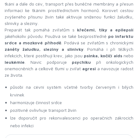
tkání a dále do cév, transport přes buněčné membrány a přesun
informací ke tkáním prostřednictvím hormonů. Korovet cestou
zvýšeného přísunu živin také aktivuje sníženou funkci žaludku,
slinivky a sleziny.
Preparát tak pomáhá zvířatům s
křečemi, tiky a epilepsií
jakéhokoliv původu. Používá se také bezprostředně
po infarktu
srdce a mozkové příhodě
. Podává se zvířatům s chronickými
záněty žaludku, sleziny a slinivky
. Pomáhá i při těžkých
infekcích, které postihují krev, jako jsou
psinka, kočičí aids
nebo
leukémie
. Navíc podporuje
psychiku
při onkologických
onemocněních a celkově tlumí u zvířat
agresi
a navozuje radost
ze života.
působí na cévní systém včetně tvorby červeným i bílých
krvinek
harmonizuje činnost srdce
pozitivně ovlivňuje transport živin
lze doporučit pro rekonvalescenci po operačních zákrocích
nebo infekci