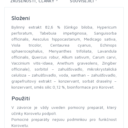
ZKUŠENOSTI, ČLÁNKY
SOUVISEJÍCÍ
Složení
Bylinný extrakt 82,6 % (Ginkgo biloba, Hypericum
perforatum, Tabebuia impetiginosa, Sanguisorba
officinalis, Aesculus hippocastanum, Medicago sativa,
Viola tricolor, Centaurea cyanus, Echinops
sphaerocephalus, Menyanthes trifoliata, Lavandula
officinalis, Quercus robur, Allium sativum, Carum carvi,
Vaccinium vitis-idaea, Anethum graveolens, Zingiber
officinale), sorbitol – zahušťovadlo, mikrokrystalická
celulóza – zahušťovadlo, voda, xanthan – zahušťovadlo,
grapefruitový extrakt – konzervant, sorbát draselný –
konzervant, směs silic 0,12 %, bioinformace pro Korovet.
Použití
V závorce je vždy uveden pomocný preparát, který
účinky Korovetu podpoří.
Pomocné preparáty nejsou podmínkou pro funkčnost
Korovetu.