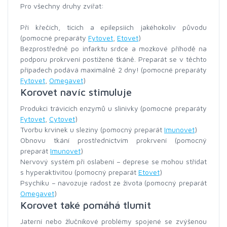
Pro všechny druhy zvířat:
Při křečích, ticích a epilepsiích jakéhokoliv původu
(pomocné preparáty
Fytovet
,
Etovet
)
Bezprostředně po infarktu srdce a mozkové příhodě na
podporu prokrvení postižené tkáně. Preparát se v těchto
případech podává maximálně 2 dny! (pomocné preparáty
Fytovet
,
Omegavet
)
Korovet navíc stimuluje
Produkci trávicích enzymů u slinivky (pomocné preparáty
Fytovet
,
Cytovet
)
Tvorbu krvinek u sleziny (pomocný preparát
Imunovet
)
Obnovu tkání prostřednictvím prokrvení (pomocný
preparát
Imunovet
)
Nervový systém při oslabení – deprese se mohou střídat
s hyperaktivitou (pomocný preparát
Etovet
)
Psychiku – navozuje radost ze života (pomocný preparát
Omegavet
)
Korovet také pomáhá tlumit
Jaterní nebo žlučníkové problémy spojené se zvýšenou