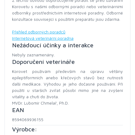
Z těchto důvodů doporučujeme poradit se před užíváním
Korovetu s našimi odbornými poradci nebo veterinárními
odborníky prostřednictvím internetové poradny. Odborné
konzultace související s použitím preparátu jsou zdarma.
Přehled odborných poradců
Internetová veterinární poradna
Nežádoucí účinky a interakce
Nebyly zaznamenány.
Doporučení veterináře
Korovet používám především na úpravu většiny
epileptiformních anebo křečových stavů bez nutnosti
další medikace. Výhodou je jeho dočasné používání. Při
použití u starších zvířat působí mimo jiné na zvýšení
vitality a chuti do života.
MVDr. Lubomír Chmelař, Ph.D.
EAN
8594069936155
Výrobce: