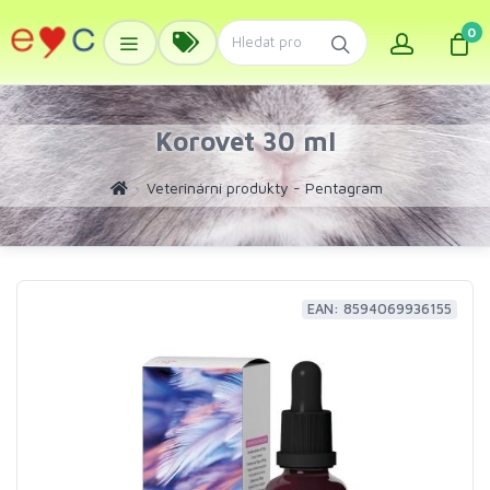
0
Korovet 30 ml
Veterinární produkty - Pentagram
EAN: 8594069936155