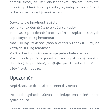
pomalu zlepší, ale již s dlouhodobým účinkem. Zdravotní
problémy, které trvají již roky, vyžadují aplikaci 2 x 3
týdny s minimálně týdenní pauzou.
Dávkujte dle hmotnosti zvířete:
Do 10 kg: 2x denně (ráno a večer) 2 kapky
10 - 100 kg: 2x denně (ráno a večer) 1 kapka na každých
započatých 10 kg hmotnosti
Nad 100 kg: 2x denně (ráno a večer) 5 kapek (0,3 ml) na
každých 100 kg hmotnosti.
Po 3 týdnech užívání následuje jeden týden pauza.
Pokud bude potřeba použít Korovet opakovaně, např. u
chronických problémů, udělejte po 3 týdnech užívání
vždy 1 týden pauzu.
Upozornění
Nepřekračujte doporučené denní dávkování!
Po třech týdnech užívání následuje minimálně jeden
týden pauza.
Během užívání přípravku zajistěte dostatečný příjem