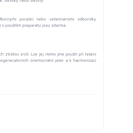
 slinivky nebo sleziny.
bornými poradci nebo veterinárními odborníky
í s použitím preparátu jsou zdarma.
rátou srsti. Lze jej mimo jiné použít při řešení
degenerativních onemocnění jater a k harmonizaci