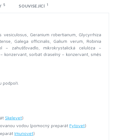
5
1
KY
SOUVISEJÍCÍ
us vesiculosus, Geranium robertianum, Glycyrrhiza
atense, Galega officinalis, Galium verum, Robinia
tol – zahušťovadlo, mikrokrystalická celulóza –
 – konzervant, sorbát draselný – konzervant, směs
 podpoří.
rát
Skelevet
)
ržovanou vodou (pomocný preparát
Fytovet
)
reparát
Imunovet
)