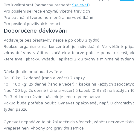
Pro kvalitní srst (pomocný preparát
Skelevet
)
Pro posílení sekrece enzymů včetně trávicích
Pro optimální tvorbu hormonů a nervové tkáně
Pro posílení pozitivních emocí
Doporučené dávkování
Podávejte bez přestávky nejdéle po dobu 3 týdnů.
Reakce organismu na koncentrát je individuální. Ve většině př
zdravotní stav vrátit na začátek a teprve pak se pomalu zlepší, a
které trvají již roky, vyžadují aplikaci 2 x 3 týdny s minimálně týden
Dávkujte dle hmotnosti zvířete:
Do 10 kg: 2x denně (ráno a večer) 2 kapky
10 - 100 kg: 2x denně (ráno a večer) 1 kapka na každých započatý
Nad 100 kg: 2x denně (ráno a večer) 5 kapek (0,3 ml) na každých 1
Po 3 týdnech užívání následuje jeden týden pauza.
Pokud bude potřeba použít Gynevet opakovaně, např. u chronickýc
týden pauzu.
Gynevet nepodávejte při žaludečních vředech, zánětu nervové tkáně,
Preparát není vhodný pro gravidní samice.