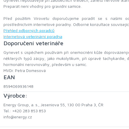
Gynevet nepodávejte při žaludečních vředech, zánětu nervové tkáně,
Preparát není vhodný pro gravidní samice.
Před použitím Virovetu doporučujeme poradit se s našimi od
prostřednictvím internetové poradny. Odborné konzultace souvisejíc
Přehled odborných poradců
Internetová veterinární poradna
Doporučení veterináře
Gynevet s úspěchem používám při onemocnění kůže doprovázených zt
některých typů zácpy, jako mukolytikum, při úpravě tachykardie, 
hormonální nerovnováhy, především u samic.
MVDr. Petra Domesová
EAN
8594069936148
Výrobce:
Energy Group, a. s., Jeseniova 55, 130 00 Praha 3, ČR
Tel.: +420 283 853 853
info@energy.cz