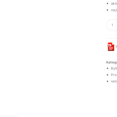
akt
nej
P
Kateg
Byl
Pro
Vet