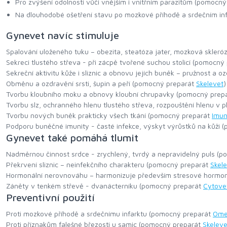
Pro zvýšení odolnosti vůči vnějším i vnitřním parazitům (pomocn
Na dlouhodobé ošetření stavu po mozkové příhodě a srdečním in
Gynevet navíc stimuluje
Spalování uloženého tuku – obezita, steatóza jater, mozková skler
Sekreci tlustého střeva - při zácpě tvořené suchou stolicí (pomocný
Sekreční aktivitu kůže i sliznic a obnovu jejích buněk – pružnost a
Obměnu a ozdravění srsti, šupin a peří (pomocný preparát
Skelevet
)
Tvorbu kloubního moku a obnovy kloubní chrupavky (pomocný prep
Tvorbu slz, ochranného hlenu tlustého střeva, rozpouštění hlenu v 
Tvorbu nových buněk prakticky všech tkání (pomocný preparát
Imun
Podporu buněčné imunity - časté infekce, výskyt výrůstků na kůži
Gynevet také pomáhá tlumit
Nadměrnou činnost srdce - zrychlený, tvrdý a nepravidelný puls (
Překrvení sliznic – neinfekčního charakteru (pomocný preparát
Skel
Hormonální nerovnováhu – harmonizuje především stresové hormo
Záněty v tenkém střevě - dvanácterníku (pomocný preparát
Cytove
Preventivní použití
Proti mozkové příhodě a srdečnímu infarktu (pomocný preparát
Ome
Proti příznakům falešné březosti u samic (pomocný preparát
Skeleve