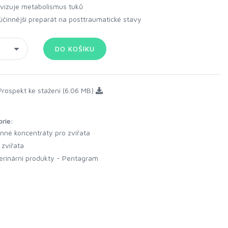
ivizuje metabolismus tuků
účinnější preparát na posttraumatické stavy
rospekt ke stažení (6.06 MB)
orie:
inné koncentráty pro zvířata
 zvířata
erinární produkty - Pentagram