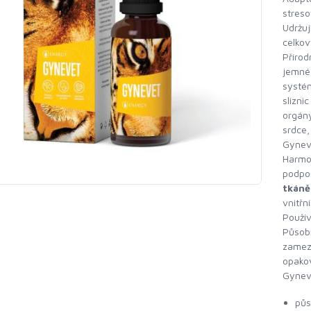
streso
Udržuj
celkov
Příro
jemné
systé
slizni
orgány
srdce,
Gynev
Harmo
podpo
tkáně
vnitř
Použí
Působ
zamez
opako
Gyneve
půs