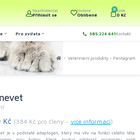
0
Nepřihlášen(a)
Uložené
Košík
Přihlásit se
Oblíbené
0 Kč
če
Pro zvířata
585 224 641
Kontakt
Veterinární produkty - Pentagram
nevet
ml
9 Kč
(384 Kč pro členy -
více informací
)
et je v podstatě adaptogen, který má vliv na funkci celého těla.
ogeny jsou byliny, které zvyšují odolnost organismu proti