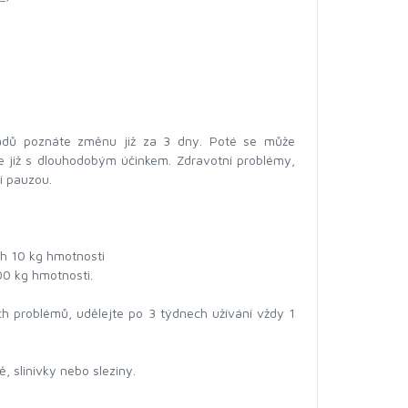
ípadů poznáte změnu již za 3 dny. Poté se může
le již s dlouhodobým účinkem. Zdravotní problémy,
ní pauzou.
ch 10 kg hmotnosti
00 kg hmotnosti.
h problémů, udělejte po 3 týdnech užívání vždy 1
 slinivky nebo sleziny.