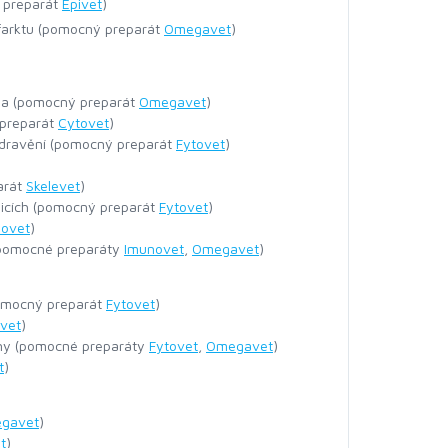
ý preparát
Epivet
)
farktu (pomocný preparát
Omegavet
)
óza (pomocný preparát
Omegavet
)
 preparát
Cytovet
)
 ozdravění (pomocný preparát
Fytovet
)
arát
Skelevet
)
plicích (pomocný preparát
Fytovet
)
ovet
)
 (pomocné preparáty
Imunovet
,
Omegavet
)
pomocný preparát
Fytovet
)
evet
)
ny (pomocné preparáty
Fytovet
,
Omegavet
)
t
)
gavet
)
t
)