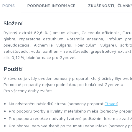
POPIS
PODROBNÉ INFORMACE
ZKUŠENOSTI, ČLÁN
Složení
Bylinný extrakt 82,6 % (Lamium album, Calendula officinalis, Fuc
glabra, Imperatoria ostruthium, Potentilla anserina, Trifolium pr
pseudoacacia, Alchemilla vulgaris, Foeniculum vulgare), sorbi
zahušťovadlo, voda, xanthan – zahušťovadlo, grapefruitový extrakt
silic 0,12 %, bioinformace pro Gynevet.
Použití
V závorce je vždy uveden pomocný preparát, který účinky Gynevetu
Pomocné preparáty nejsou podmínkou pro funkčnost Gynevetu.
Pro všechny druhy zvířat:
Na odstranění následků stresu (pomocný preparát
Etovet
)
Pro podporu tvorby a kvality mateřského mléka (pomocný prepa
Pro podporu redukce nadváhy tvořené podkožním tukem se zad
Pro obnovu nervové tkáně po traumatu nebo infekci (pomocný p