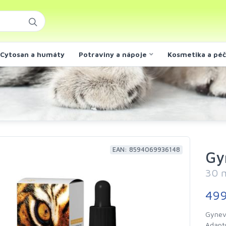
Cytosan a humáty
Potraviny a nápoje
Kosmetika a pé
EAN: 8594069936148
Gy
30 
49
Gynev
Adapt