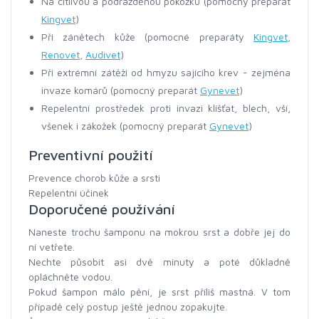
Na citlivou a podrážděnou pokožku (pomocný preparát
Kingvet
)
Při zánětech kůže (pomocné preparáty
Kingvet
,
Renovet
,
Audivet
)
Při extrémní zátěži od hmyzu sajícího krev - zejména
invaze komárů (pomocný preparát
Gynevet
)
Repelentní prostředek proti invazi klíšťat, blech, vší,
všenek i zákožek (pomocný preparát
Gynevet
)
Preventivní použití
Prevence chorob kůže a srsti
Repelentní účinek
Doporučené používání
Naneste trochu šamponu na mokrou srst a dobře jej do
ní vetřete.
Nechte působit asi dvě minuty a poté důkladně
opláchněte vodou.
Pokud šampon málo pění, je srst příliš mastná. V tom
případě celý postup ještě jednou zopakujte.