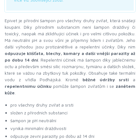
Epivet je přírodní šampon pro všechny druhy zvířat, která snášejí
koupání. Díky přírodním substancím není šampon dráždivý či
toxický, naopak má zklidňující účinek i pro velmi citlivou pokožku.
Má neutrální pH a svou vůní je příjemný lidem i zvířatům. Jeho
další výhodou jsou protizánětlivé a repelentní účinky. Díky nim
odpuzuje klíšťata, blechy, komáry a další vnější parazity až
po dobu 14 dní
. Repelentní účinek má šampon díky jablečnému
octu a především směsi silic rozmarýnu, tymiánu a dalších složek,
které se vážou na zbytkový tuk pokožky. Obsahuje také termální
vodu z vřídla Podhájská. Kromě
běžné údržby srsti
a
repelentnímu účinku
pomůže šampon zvířatům i se
zánětem
kůže
.
pro všechny druhy zvířat a srsti
složen z přírodních substancí
šampon je pH neutrální
vyniká minimální dráždivostí
odpuzuje zevní parazity po dobu až 14 dní