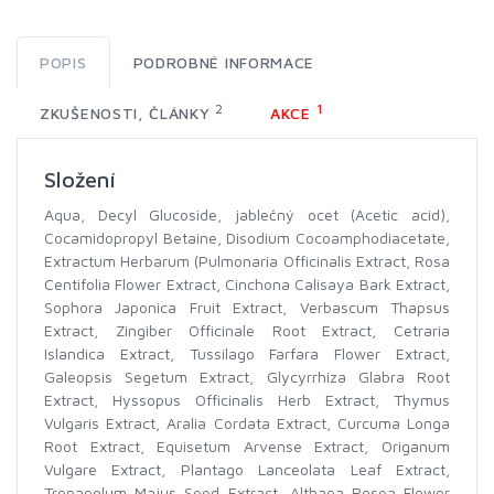
POPIS
PODROBNÉ INFORMACE
2
1
ZKUŠENOSTI, ČLÁNKY
AKCE
Složení
Aqua, Decyl Glucoside, jablečný ocet (Acetic acid),
Cocamidopropyl Betaine, Disodium Cocoamphodiacetate,
Extractum Herbarum (Pulmonaria Officinalis Extract, Rosa
Centifolia Flower Extract, Cinchona Calisaya Bark Extract,
Sophora Japonica Fruit Extract, Verbascum Thapsus
Extract, Zingiber Officinale Root Extract, Cetraria
Islandica Extract, Tussilago Farfara Flower Extract,
Galeopsis Segetum Extract, Glycyrrhiza Glabra Root
Extract, Hyssopus Officinalis Herb Extract, Thymus
Vulgaris Extract, Aralia Cordata Extract, Curcuma Longa
Root Extract, Equisetum Arvense Extract, Origanum
Vulgare Extract, Plantago Lanceolata Leaf Extract,
Tropaeolum Majus Seed Extract, Althaea Rosea Flower