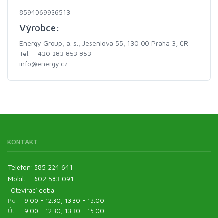
8594069936513
Výrobce:
Energy Group, a. s., Jeseniova 55, 130 00 Praha 3, ČR
Tel.: +420 283 853 853
info@energy.cz
KONTAKT
Telefon:
585 224 641
Mobil:
602 583 091
Otevírací doba:
Po
9.00 - 12.30, 13.30 - 18.00
Út
9.00 - 12.30, 13.30 - 16.00