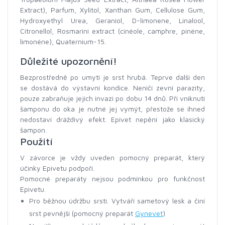
Extract), Parfum, Xylitol, Xanthan Gum, Cellulose Gum,
Hydroxyethyl Urea, Geraniol, D-limonene, Linalool,
Citronellol, Rosmarini extract (cinéole, camphre, pinéne,
limonéne), Quaternium-15.
Důležité upozornění!
Bezprostředně po umytí je srst hrubá. Teprve další den
se dostává do výstavní kondice. Neničí zevní parazity,
pouze zabraňuje jejich invazi po dobu 14 dnů. Při vniknutí
šamponu do oka je nutné jej vymýt, přestože se ihned
nedostaví dráždivý efekt. Epivet nepění jako klasický
šampon.
Použití
V závorce je vždy uveden pomocný preparát, který
účinky Epivetu podpoří.
Pomocné preparáty nejsou podmínkou pro funkčnost
Epivetu.
Pro běžnou údržbu srsti. Vytváří sametový lesk a činí
srst pevnější (pomocný preparát
Gynevet
)