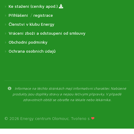
Ke stažení (ceníky apod.)
Přihlášení
/
registrace
Členství v klubu Energy
Vrácení zboží a odstoupení od smlouvy
Obchodní podmínky
Ochrana osobních údajů
Informace na těchto stránkách mají informativní charakter. Nabízené
produkty jsou doplňky stravy a nejsou léčivými přípravky. V případě
zdravotních obtíží se obraťte na lékaře nebo lékárníka.
© 2026 Energy centrum Olomouc. Tvořeno s
❤