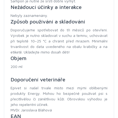
Šampon je nutné ze srsti dobře vymýt.
Nežádoucí účinky a interakce
Nebyly zaznamenány.
Způsob používání a skladování
Doporučujeme spotřebovat do tří měsíců po otevření.
Výrobek je nutno skladovat v suchu a temnu, uchovávat
při teplotě 10–25 °C a chránit před mrazem. Minimální
trvanlivost do data uvedeného na obalu krabičky a na
etiketě. Ukládejte mimo dosah dětí!
Objem
200 ml
Doporučení veterináře
Epivet si našel trvale místo mezi mými oblíbenými
produkty Energy. Mohou ho bezpečně používat psi s
přecitlivělou či zánětlivou kůží. Obrovskou výhodou je
jeho repelentní účinek.
MVDr. Jaroslava Bláhová
EAN