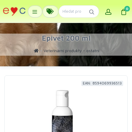
0
Epivet 200 ml
Veterinární produkty - ostatní
EAN: 8594069936513