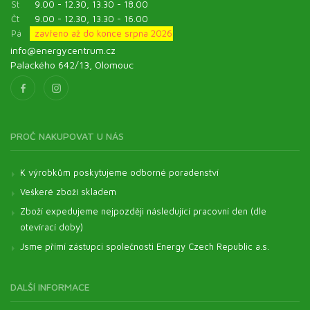
St
9.00 - 12.30, 13.30 - 18.00
Čt
9.00 - 12.30, 13.30 - 16.00
Pá
zavřeno až do konce srpna 2026
info@energycentrum.cz
Palackého 642/13, Olomouc
PROČ NAKUPOVAT U NÁS
K výrobkům poskytujeme odborné poradenství
Veškeré zboží skladem
Zboží expedujeme nejpozději následující pracovní den (dle
otevírací doby)
Jsme přímí zástupci společnosti Energy Czech Republic a.s.
DALŠÍ INFORMACE