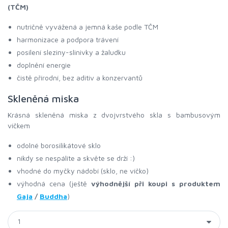
(TČM)
nutričně vyvážená a jemná kaše podle TČM
harmonizace a podpora trávení
posílení sleziny-slinivky a žaludku
doplnění energie
čistě přírodní, bez aditiv a konzervantů
Skleněná miska
Krásná skleněná miska z dvojvrstvého skla s bambusovým
víčkem
odolné borosilikátové sklo
nikdy se nespálíte a skvěte se drží :)
vhodné do myčky nádobí (sklo, ne víčko)
výhodná cena (ještě
výhodnější při koupi s produktem
Gaja
/
Buddha
)