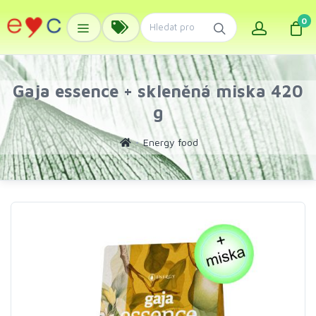
0
Gaja essence + skleněná miska 420
g
Energy food