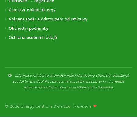
Přihlášení
/
registrace
Členství v klubu Energy
Vrácení zboží a odstoupení od smlouvy
Obchodní podmínky
Ochrana osobních údajů
Informace na těchto stránkách mají informativní charakter. Nabízené
produkty jsou doplňky stravy a nejsou léčivými přípravky. V případě
zdravotních obtíží se obraťte na lékaře nebo lékárníka.
© 2026 Energy centrum Olomouc. Tvořeno s
❤